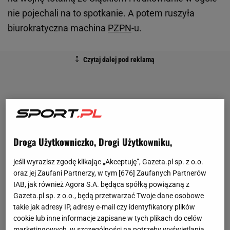
nie pojechali na to spotkanie. A potem ruszyła
biurokratyczna machina
PZPN
-u.
Droga Użytkowniczko, Drogi Użytkowniku,
jeśli wyrazisz zgodę klikając „Akceptuję”, Gazeta.pl sp. z o.o.
oraz jej Zaufani Partnerzy, w tym [
676
] Zaufanych Partnerów
IAB, jak również Agora S.A. będąca spółką powiązaną z
Gazeta.pl sp. z o.o., będą przetwarzać Twoje dane osobowe
takie jak adresy IP, adresy e-mail czy identyfikatory plików
cookie lub inne informacje zapisane w tych plikach do celów
marketingowych, w szczególności na potrzeby wyświetlania