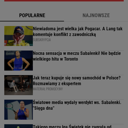
POPULARNE
NAJNOWSZE
Niewiadoma jest wielka jak Pogacar. A Lang tak
komentuje konflikt z zawodniczką
SUBSKRYPCJA
Nocna sensacja w meczu Sabalenki! Nie będzie
wielkiego hitu w Toronto
Jak teraz kupuje się nowy samochód w Polsce?
Rozmawiamy z ekspertem
MATERIAŁ PROMOCYJNY
Światowe media wydały werdykt ws. Sabalenki.
"Sięga dna"
Takiego meczu Iga Świątek nie zagrała od