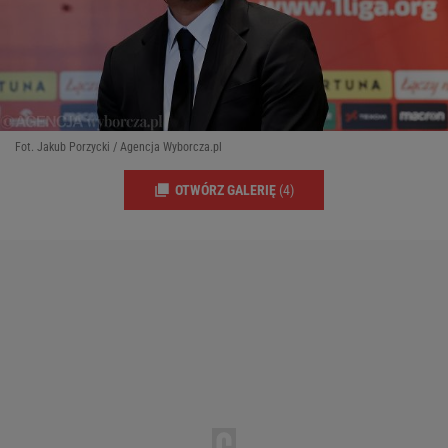
Fot. Jakub Porzycki / Agencja Wyborcza.pl
OTWÓRZ GALERIĘ
(4)