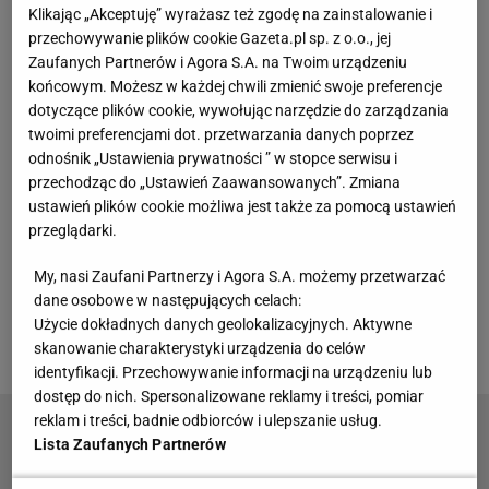
Śląsk z karą miliona złotych za niewpuszczenie
Klikając „Akceptuję” wyrażasz też zgodę na zainstalowanie i
kibiców Wisły. Kto wygrał "starcie"?
przechowywanie plików cookie Gazeta.pl sp. z o.o., jej
Zaufanych Partnerów i Agora S.A. na Twoim urządzeniu
końcowym. Możesz w każdej chwili zmienić swoje preferencje
Federacja zdecydowała o ukaraniu Wisły Kraków
dotyczące plików cookie, wywołując narzędzie do zarządzania
walkowerem. Na tym jednak się nie skończyło.
twoimi preferencjami dot. przetwarzania danych poprzez
Dzisiaj konsekwencje poniósł Śląsk, który będzie
odnośnik „Ustawienia prywatności ” w stopce serwisu i
przechodząc do „Ustawień Zaawansowanych”. Zmiana
musiał zapłacić aż milion złotych kary! Pod tym
ustawień plików cookie możliwa jest także za pomocą ustawień
względem jest to zdecydowane zwycięstwo Wisły
przeglądarki.
Kraków. Wcześniej za to samo przewinienie -
My, nasi Zaufani Partnerzy i Agora S.A. możemy przetwarzać
niewpuszczenie kibiców - federacja karała kwotą w
dane osobowe w następujących celach:
wysokości maksymalnie kilkudziesięciu tysięcy
Użycie dokładnych danych geolokalizacyjnych. Aktywne
złotych.
skanowanie charakterystyki urządzenia do celów
identyfikacji. Przechowywanie informacji na urządzeniu lub
dostęp do nich. Spersonalizowane reklamy i treści, pomiar
reklam i treści, badnie odbiorców i ulepszanie usług.
Polak robi furorę za granicą. Media: Nie ma go
Lista Zaufanych Partnerów
na liście Urbana