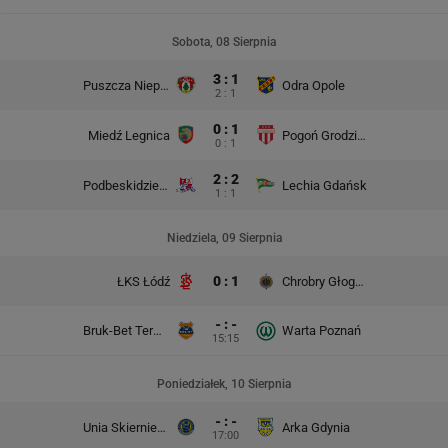
Sobota, 08 Sierpnia
3 : 1
Puszcza Niepołomice
Odra Opole
2 : 1
0 : 1
Miedź Legnica
Pogoń Grodzisk Mazowiecki
0 : 1
2 : 2
Podbeskidzie Bielsko-Biała
Lechia Gdańsk
1 : 1
Niedziela, 09 Sierpnia
0 : 1
ŁKS Łódź
Chrobry Głogów
- : -
Bruk-Bet Termalica Nieciecza
Warta Poznań
15:15
Poniedziałek, 10 Sierpnia
- : -
Unia Skierniewice
Arka Gdynia
17:00