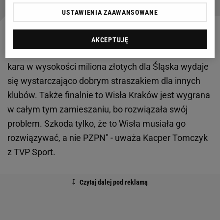
USTAWIENIA ZAAWANSOWANE
"Dla Wisły Kraków strata trzech punktów na koniec
AKCEPTUJĘ
sezonu nie będzie miała żadnych konsekwencji, a
kara w wysokości miliona złotych dla Śląska wydaje
się wystarczająco dobrym straszakiem dla innych
klubów. Także finalnie to Wisła Kraków jest wygrana
w całym tym zamieszaniu, bo rozwiązała swój
problem. Szkoda tylko, że to Wisła musiała go
rozwiązywać, a nie PZPN" - uważa Kacper Tomczyk
z TVP Sport.