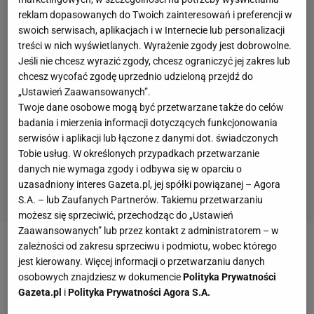
reklam dopasowanych do Twoich zainteresowań i preferencji w
swoich serwisach, aplikacjach i w Internecie lub personalizacji
treści w nich wyświetlanych. Wyrażenie zgody jest dobrowolne.
Jeśli nie chcesz wyrazić zgody, chcesz ograniczyć jej zakres lub
chcesz wycofać zgodę uprzednio udzieloną przejdź do
„Ustawień Zaawansowanych”.
Twoje dane osobowe mogą być przetwarzane także do celów
badania i mierzenia informacji dotyczących funkcjonowania
serwisów i aplikacji lub łączone z danymi dot. świadczonych
Tobie usług. W określonych przypadkach przetwarzanie
danych nie wymaga zgody i odbywa się w oparciu o
uzasadniony interes Gazeta.pl, jej spółki powiązanej – Agora
S.A. – lub Zaufanych Partnerów. Takiemu przetwarzaniu
możesz się sprzeciwić, przechodząc do „Ustawień
Zaawansowanych” lub przez kontakt z administratorem – w
zależności od zakresu sprzeciwu i podmiotu, wobec którego
Zobacz wideo
Władimir Semirunnij z rekordem toru
jest kierowany. Więcej informacji o przetwarzaniu danych
podczas mistrzostw Polski w wieloboju
osobowych znajdziesz w dokumencie
Polityka Prywatności
Gazeta.pl
i
Polityka Prywatności Agora S.A.