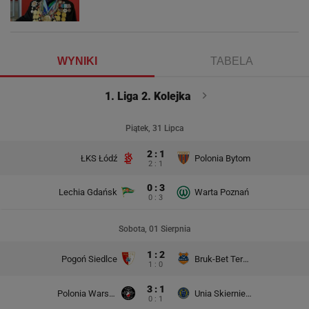
WYNIKI
TABELA
1. Liga 2. Kolejka
Piątek, 31 Lipca
2 : 1
ŁKS Łódź
Polonia Bytom
2 : 1
0 : 3
Lechia Gdańsk
Warta Poznań
0 : 3
Sobota, 01 Sierpnia
1 : 2
Pogoń Siedlce
Bruk-Bet Termalica Nieciecza
1 : 0
3 : 1
Polonia Warszawa
Unia Skierniewice
0 : 1