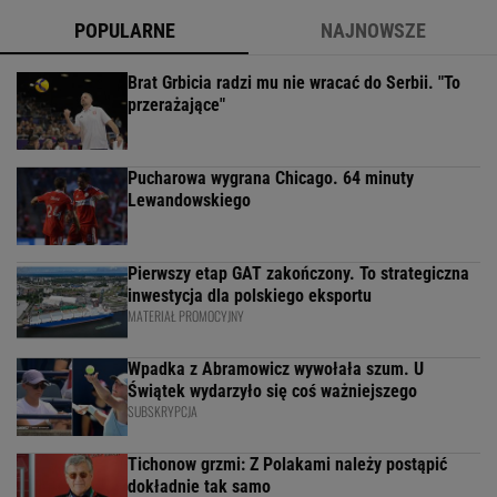
POPULARNE
NAJNOWSZE
Brat Grbicia radzi mu nie wracać do Serbii. "To
przerażające"
Pucharowa wygrana Chicago. 64 minuty
Lewandowskiego
Pierwszy etap GAT zakończony. To strategiczna
inwestycja dla polskiego eksportu
MATERIAŁ PROMOCYJNY
Wpadka z Abramowicz wywołała szum. U
Świątek wydarzyło się coś ważniejszego
SUBSKRYPCJA
Tichonow grzmi: Z Polakami należy postąpić
dokładnie tak samo