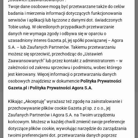
Twoje dane osobowe mogą być przetwarzane także do celów
badania i mierzenia informacji dotyczących funkcjonowania
serwisów i aplikacji lub łączone z danymi dot. świadczonych
Tobie usług. W określonych przypadkach przetwarzanie
danych nie wymaga zgody i odbywa się w oparciu o
uzasadniony interes Gazeta.pl, jej spółki powiązanej – Agora
S.A. – lub Zaufanych Partnerów. Takiemu przetwarzaniu
możesz się sprzeciwić, przechodząc do „Ustawień
Zaawansowanych” lub przez kontakt z administratorem – w
zależności od zakresu sprzeciwu i podmiotu, wobec którego
jest kierowany. Więcej informacji o przetwarzaniu danych
osobowych znajdziesz w dokumencie
Polityka Prywatności
Gazeta.pl
i
Polityka Prywatności Agora S.A.
Klikając „Akceptuję” wyrażasz też zgodę na zainstalowanie i
Zobacz wideo
"Skandaliczna decyzja". Wciąż wrze
przechowywanie plików cookie Gazeta.pl sp. z o.o., jej
po tym, co zrobił Szymon Marciniak [To jest Sport.pl]
Zaufanych Partnerów i Agora S.A. na Twoim urządzeniu
końcowym. Możesz w każdej chwili zmienić swoje preferencje
dotyczące plików cookie, wywołując narzędzie do zarządzania
Znicz komentuje zwolnienie trenera. Tak się bronią
twoimi preferencjami dot. przetwarzania danych poprzez