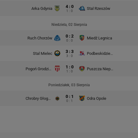
4 : 0
Arka Gdynia
Stal Rzeszów
1 : 0
Niedziela, 02 Sierpnia
0 : 2
Ruch Chorzów
Miedź Legnica
0 : 0
3 : 3
Stal Mielec
Podbeskidzie Bielsko-Biała
3 : 0
1 : 0
Pogoń Grodzisk Mazowiecki
Puszcza Niepołomice
1 : 0
Poniedziałek, 03 Sierpnia
0 : 1
Chrobry Głogów
Odra Opole
0 : 1