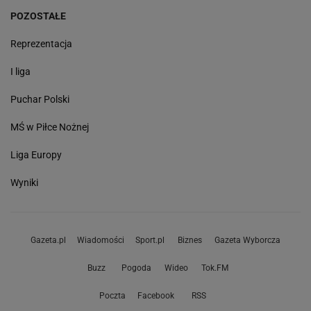
POZOSTAŁE
Reprezentacja
I liga
Puchar Polski
MŚ w Piłce Nożnej
Liga Europy
Wyniki
Gazeta.pl
Wiadomości
Sport.pl
Biznes
Gazeta Wyborcza
Buzz
Pogoda
Wideo
Tok.FM
Poczta
Facebook
RSS