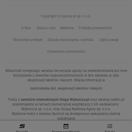
Copyright © Gazeta.pl sp. z o.o.
O Nas
Staże u nas
Reklama
Polityka prywatności
Wszystkie artykuły
Zasady korzystania z portalu
Zgłoś uwagi
Ustawienia prywatności
Właściciel niniejszego serwisu nie wyraża zgody na zwielokrotnianie ani inne
korzystanie z utworów rozpowszechnionych w tym serwisie, w celu
eksploracji tekstów i danych. Więcej informacji w
zastrzeżeniu dot. eksploracji tekstów i danych
Treści z
serwisów internetowych Grupy Wyborcza.pl
oraz serwisu tokfm.pl
prezentujemy w ramach komercyjnej współpracy z ich wydawcami:
Wyborcza sp. z o.o. oraz Grupą Radiową Agory sp. z o.o.
Wybrane treści z serwisu Sport.pl są dostępne po wykupieniu płatnej
subskrypcji