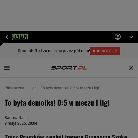
Piłka nożna
I liga
To była demolka! 0:5 w meczu I ligi
To była demolka! 0:5 w meczu I ligi
Bartosz Naus
9 maja 2025, 20:04
Znicz Pruszków zwolnił trenera Grzegorza Szokę,