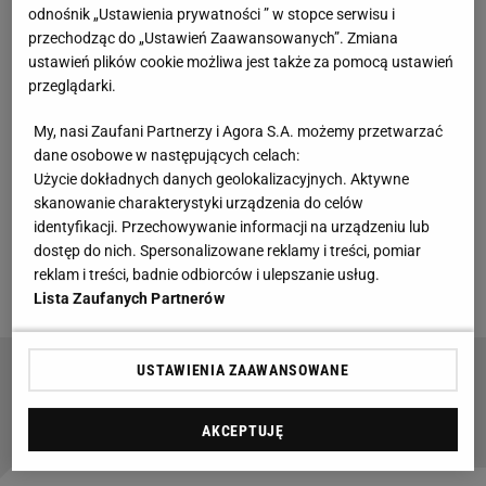
odnośnik „Ustawienia prywatności ” w stopce serwisu i
Tak portal weszlo.com opisywał zadziwiające
przechodząc do „Ustawień Zaawansowanych”. Zmiana
ustawień plików cookie możliwa jest także za pomocą ustawień
okoliczności zwolnienia: "Podróż została jednak
przeglądarki.
wstrzymana, zespół wyciągnięto z autokaru, trenera
wezwano na dywanik i poinformowano go o tym, że
My, nasi Zaufani Partnerzy i Agora S.A. możemy przetwarzać
dane osobowe w następujących celach:
zostanie zwolniony" -
informował portal
. Wszystko
Użycie dokładnych danych geolokalizacyjnych. Aktywne
przez to, że trener Znicza miał nie zgodzić się na
skanowanie charakterystyki urządzenia do celów
granie młodymi zawodnikami i walkę o dodatkowe
identyfikacji. Przechowywanie informacji na urządzeniu lub
dostęp do nich. Spersonalizowane reklamy i treści, pomiar
punkty w klasyfikacji Pro Junior System - a tym
reklam i treści, badnie odbiorców i ulepszanie usług.
samym większą wypłatę dla klubu za lepszy
wynik
.
Lista Zaufanych Partnerów
USTAWIENIA ZAAWANSOWANE
Goncalo Feio zabrał głos ws. swojej przyszłości
w Legii
AKCEPTUJĘ