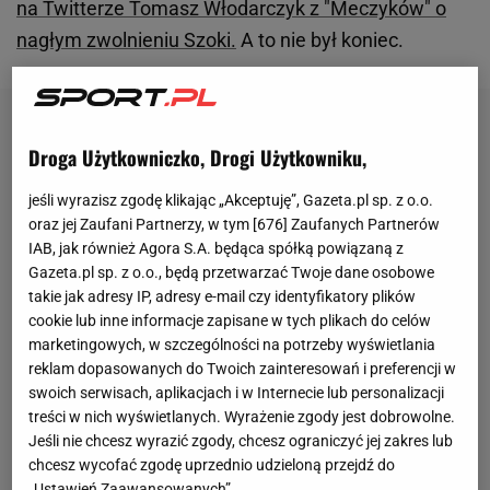
na Twitterze Tomasz Włodarczyk z "Meczyków" o
nagłym zwolnieniu Szoki.
A to nie był koniec.
Droga Użytkowniczko, Drogi Użytkowniku,
jeśli wyrazisz zgodę klikając „Akceptuję”, Gazeta.pl sp. z o.o.
oraz jej Zaufani Partnerzy, w tym [
676
] Zaufanych Partnerów
IAB, jak również Agora S.A. będąca spółką powiązaną z
Gazeta.pl sp. z o.o., będą przetwarzać Twoje dane osobowe
takie jak adresy IP, adresy e-mail czy identyfikatory plików
cookie lub inne informacje zapisane w tych plikach do celów
marketingowych, w szczególności na potrzeby wyświetlania
reklam dopasowanych do Twoich zainteresowań i preferencji w
swoich serwisach, aplikacjach i w Internecie lub personalizacji
treści w nich wyświetlanych. Wyrażenie zgody jest dobrowolne.
Jeśli nie chcesz wyrazić zgody, chcesz ograniczyć jej zakres lub
chcesz wycofać zgodę uprzednio udzieloną przejdź do
„Ustawień Zaawansowanych”.