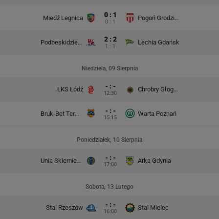
0 : 1
Miedź Legnica
Pogoń Grodzisk Mazowiecki
0 : 1
2 : 2
Podbeskidzie Bielsko-Biała
Lechia Gdańsk
1 : 1
Niedziela, 09 Sierpnia
- : -
ŁKS Łódź
Chrobry Głogów
12:30
- : -
Bruk-Bet Termalica Nieciecza
Warta Poznań
15:15
Poniedziałek, 10 Sierpnia
- : -
Unia Skierniewice
Arka Gdynia
17:00
Sobota, 13 Lutego
- : -
Stal Rzeszów
Stal Mielec
16:00