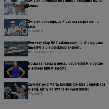
Świątek odwróciła losy meczu z Kostiuk! 6:2 na
koniec
Świątek pokazuje, że Fibak ma rację i nie ma
racji
SUBSKRYPCJA
Pierwszy etap GAT zakończony. To strategiczna
inwestycja dla polskiego eksportu
MATERIAŁ PROMOCYJNY
Nocna sensacja w meczu Sabalenki! Nie będzie
wielkiego hitu w Toronto
Zwycięstwo z Martą Kostiuk dło Idze Świątek coś
więcej, niż tylko awans do ćwierćfinału
SUBSKRYPCJA