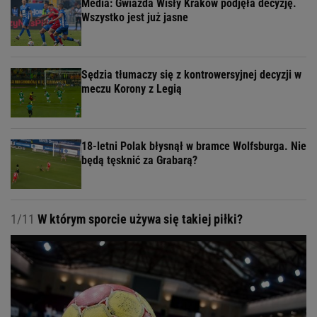
Media: Gwiazda Wisły Kraków podjęła decyzję.
Wszystko jest już jasne
Sędzia tłumaczy się z kontrowersyjnej decyzji w
meczu Korony z Legią
18-letni Polak błysnął w bramce Wolfsburga. Nie
będą tęsknić za Grabarą?
1/11
W którym sporcie używa się takiej piłki?