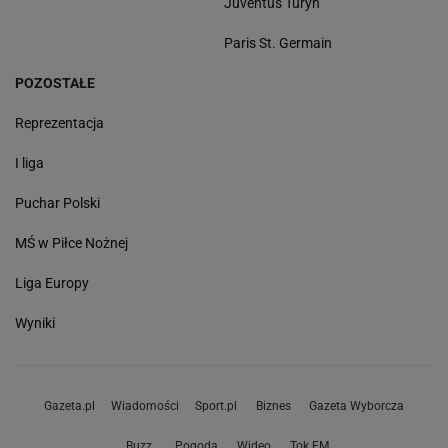
Juventus Turyn
Paris St. Germain
POZOSTAŁE
Reprezentacja
I liga
Puchar Polski
MŚ w Piłce Nożnej
Liga Europy
Wyniki
Gazeta.pl
Wiadomości
Sport.pl
Biznes
Gazeta Wyborcza
Buzz
Pogoda
Wideo
Tok.FM