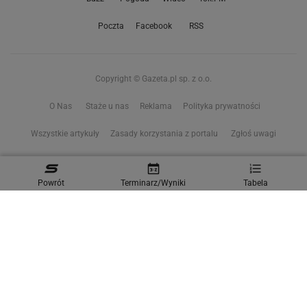
Poczta
Facebook
RSS
Copyright © Gazeta.pl sp. z o.o.
O Nas
Staże u nas
Reklama
Polityka prywatności
Wszystkie artykuły
Zasady korzystania z portalu
Zgłoś uwagi
Ustawienia prywatności
Powrót
Terminarz/Wyniki
Tabela
Właściciel niniejszego serwisu nie wyraża zgody na zwielokrotnianie ani inne
korzystanie z utworów rozpowszechnionych w tym serwisie, w celu
eksploracji tekstów i danych. Więcej informacji w
zastrzeżeniu dot. eksploracji tekstów i danych
Treści z
serwisów internetowych Grupy Wyborcza.pl
oraz serwisu tokfm.pl
prezentujemy w ramach komercyjnej współpracy z ich wydawcami:
Wyborcza sp. z o.o. oraz Grupą Radiową Agory sp. z o.o.
Wybrane treści z serwisu Sport.pl są dostępne po wykupieniu płatnej