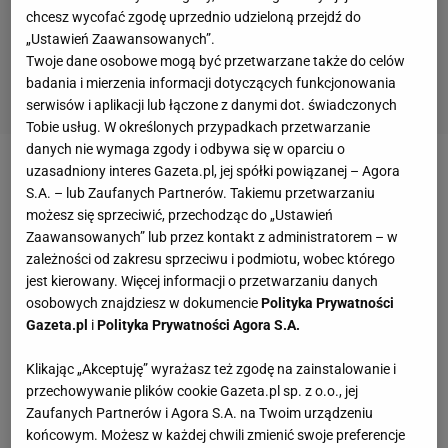
chcesz wycofać zgodę uprzednio udzieloną przejdź do
„Ustawień Zaawansowanych”.
Twoje dane osobowe mogą być przetwarzane także do celów
badania i mierzenia informacji dotyczących funkcjonowania
serwisów i aplikacji lub łączone z danymi dot. świadczonych
Tobie usług. W określonych przypadkach przetwarzanie
danych nie wymaga zgody i odbywa się w oparciu o
uzasadniony interes Gazeta.pl, jej spółki powiązanej – Agora
Zobacz wideo
Roman Kosecki o obcokrajowcach w
S.A. – lub Zaufanych Partnerów. Takiemu przetwarzaniu
Ekstraklasie: Potrzebujemy znanych piłkarzy jak w
możesz się sprzeciwić, przechodząc do „Ustawień
lidze tureckiej, żeby młodzi się uczyli
Zaawansowanych” lub przez kontakt z administratorem – w
zależności od zakresu sprzeciwu i podmiotu, wobec którego
jest kierowany. Więcej informacji o przetwarzaniu danych
"Słonie" po awans, ŁKS - po nadzieję na baraże
osobowych znajdziesz w dokumencie
Polityka Prywatności
Gazeta.pl
i
Polityka Prywatności Agora S.A.
Z kolei ŁKS 10 oczek tracił... i to do szóstego
Klikając „Akceptuję” wyrażasz też zgodę na zainstalowanie i
miejsca, więc ostatniego, które daje prawo
gry
w
przechowywanie plików cookie Gazeta.pl sp. z o.o., jej
barażach o najwyższą klasę rozgrywkową. Musiał
Zaufanych Partnerów i Agora S.A. na Twoim urządzeniu
więc ograć wicelidera 1. Ligi, by móc dalej realnie o
końcowym. Możesz w każdej chwili zmienić swoje preferencje