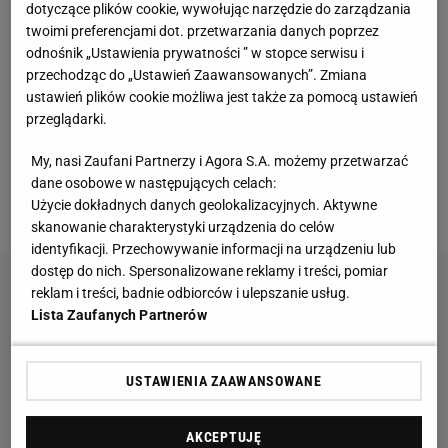
dotyczące plików cookie, wywołując narzędzie do zarządzania
nich myśleć.
twoimi preferencjami dot. przetwarzania danych poprzez
odnośnik „Ustawienia prywatności ” w stopce serwisu i
Na stadionie im. Władysława Króla od pierwszych
przechodząc do „Ustawień Zaawansowanych”. Zmiana
minut spotkania zarysowała się jednak wyraźna
ustawień plików cookie możliwa jest także za pomocą ustawień
przeglądarki.
przewaga przyjezdnych. Grająca z animuszem
Termalica z każdą akcją udowadniała, że
My, nasi Zaufani Partnerzy i Agora S.A. możemy przetwarzać
nieprzypadkowo jest drużyną posiadającą na swoim
dane osobowe w następujących celach:
Użycie dokładnych danych geolokalizacyjnych. Aktywne
koncie najwięcej bramek strzelonych w
lidze
.
skanowanie charakterystyki urządzenia do celów
identyfikacji. Przechowywanie informacji na urządzeniu lub
dostęp do nich. Spersonalizowane reklamy i treści, pomiar
reklam i treści, badnie odbiorców i ulepszanie usług.
Lista Zaufanych Partnerów
USTAWIENIA ZAAWANSOWANE
AKCEPTUJĘ