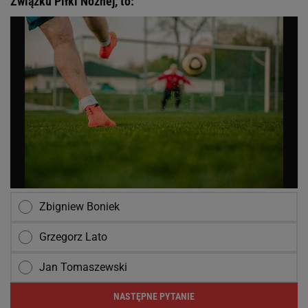
Związku Piłki Nożnej, to:
Zbigniew Boniek
Grzegorz Lato
Jan Tomaszewski
NASTĘPNE PYTANIE