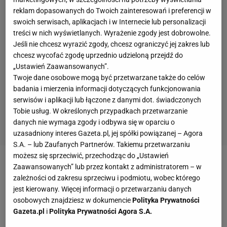
reklam dopasowanych do Twoich zainteresowań i preferencji w
swoich serwisach, aplikacjach i w Internecie lub personalizacji
treści w nich wyświetlanych. Wyrażenie zgody jest dobrowolne.
Jeśli nie chcesz wyrazić zgody, chcesz ograniczyć jej zakres lub
chcesz wycofać zgodę uprzednio udzieloną przejdź do
„Ustawień Zaawansowanych”.
Twoje dane osobowe mogą być przetwarzane także do celów
badania i mierzenia informacji dotyczących funkcjonowania
serwisów i aplikacji lub łączone z danymi dot. świadczonych
Tobie usług. W określonych przypadkach przetwarzanie
danych nie wymaga zgody i odbywa się w oparciu o
uzasadniony interes Gazeta.pl, jej spółki powiązanej – Agora
S.A. – lub Zaufanych Partnerów. Takiemu przetwarzaniu
możesz się sprzeciwić, przechodząc do „Ustawień
Zaawansowanych” lub przez kontakt z administratorem – w
Zobacz wideo
Pudzianowski dostał pytanie o freaki i
zależności od zakresu sprzeciwu i podmiotu, wobec którego
się zaczęło! "Gdzie są ci kibice?!"
jest kierowany. Więcej informacji o przetwarzaniu danych
osobowych znajdziesz w dokumencie
Polityka Prywatności
Gazeta.pl
i
Polityka Prywatności Agora S.A.
Wpadka Wisły Płock. Świetna seria GKS-u Tychy