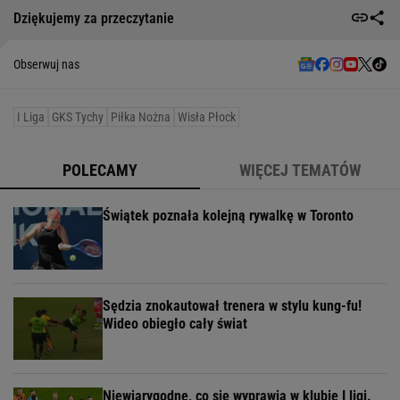
Dziękujemy za przeczytanie
Obserwuj nas
I Liga
GKS Tychy
Piłka Nożna
Wisła Płock
POLECAMY
WIĘCEJ TEMATÓW
Świątek poznała kolejną rywalkę w Toronto
Sędzia znokautował trenera w stylu kung-fu!
Wideo obiegło cały świat
Niewiarygodne, co się wyprawia w klubie I ligi.