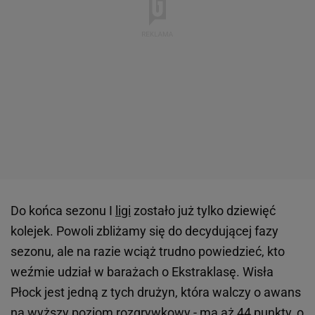
Do końca sezonu I
ligi
zostało już tylko dziewięć
kolejek. Powoli zbliżamy się do decydującej fazy
sezonu, ale na razie wciąż trudno powiedzieć, kto
weźmie udział w barażach o Ekstraklasę. Wisła
Płock jest jedną z tych drużyn, która walczy o awans
na wyższy poziom rozgrywkowy - ma aż 44 punkty, o