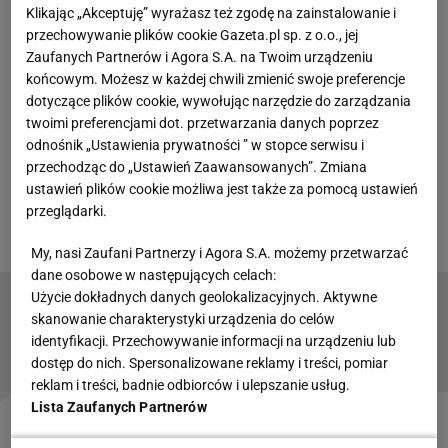
Klikając „Akceptuję” wyrażasz też zgodę na zainstalowanie i
W poniedziałek 31 marca płocczanie walczyli o trzy
przechowywanie plików cookie Gazeta.pl sp. z o.o., jej
punkty z GKS-em Tychy. W
mecz
lepiej
weszli
jednak
Zaufanych Partnerów i Agora S.A. na Twoim urządzeniu
końcowym. Możesz w każdej chwili zmienić swoje preferencje
gospodarze. Już w 4. minucie udało im się
dotyczące plików cookie, wywołując narzędzie do zarządzania
przeprowadzić szybki atak, po którym gola zdobył
twoimi preferencjami dot. przetwarzania danych poprzez
zupełnie niekryty w polu karnym Natan
odnośnik „Ustawienia prywatności ” w stopce serwisu i
Dzięgielewski.
przechodząc do „Ustawień Zaawansowanych”. Zmiana
ustawień plików cookie możliwa jest także za pomocą ustawień
przeglądarki.
My, nasi Zaufani Partnerzy i Agora S.A. możemy przetwarzać
dane osobowe w następujących celach:
Użycie dokładnych danych geolokalizacyjnych. Aktywne
Trener Feyenoordu wypalił wprost o Moderze.
skanowanie charakterystyki urządzenia do celów
Nie ma złudzeń
identyfikacji. Przechowywanie informacji na urządzeniu lub
dostęp do nich. Spersonalizowane reklamy i treści, pomiar
reklam i treści, badnie odbiorców i ulepszanie usług.
Lista Zaufanych Partnerów
Goście wyrównali już w 21. minucie - gola zdobył