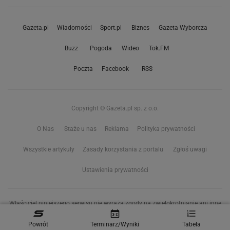
Gazeta.pl
Wiadomości
Sport.pl
Biznes
Gazeta Wyborcza
Buzz
Pogoda
Wideo
Tok.FM
Poczta
Facebook
RSS
Copyright © Gazeta.pl sp. z o.o.
O Nas
Staże u nas
Reklama
Polityka prywatności
Wszystkie artykuły
Zasady korzystania z portalu
Zgłoś uwagi
Ustawienia prywatności
Właściciel niniejszego serwisu nie wyraża zgody na zwielokrotnianie ani inne
korzystanie z utworów rozpowszechnionych w tym serwisie, w celu
eksploracji tekstów i danych. Więcej informacji w
Powrót
Terminarz/Wyniki
Tabela