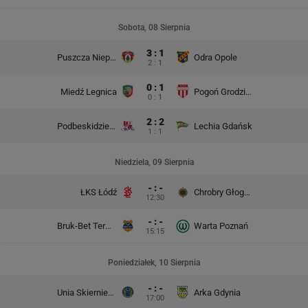
Sobota, 08 Sierpnia
3 : 1
Puszcza Niepołomice
Odra Opole
2 : 1
0 : 1
Miedź Legnica
Pogoń Grodzisk Mazowiecki
0 : 1
2 : 2
Podbeskidzie Bielsko-Biała
Lechia Gdańsk
1 : 1
Niedziela, 09 Sierpnia
- : -
ŁKS Łódź
Chrobry Głogów
12:30
- : -
Bruk-Bet Termalica Nieciecza
Warta Poznań
15:15
Poniedziałek, 10 Sierpnia
- : -
Unia Skierniewice
Arka Gdynia
17:00