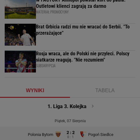
Outletowi klienci zagrają za darmo
MATERIAŁ PROMOCYJNY
Brat Grbicia radzi mu nie wracać do Serbii. "To
przerażające"
Rosja wraca, ale do Polski nie przyleci. Polscy
siatkarze reagują. "Nie rozumiem"
SUBSKRYPCJA
WYNIKI
TABELA
1. Liga 3. Kolejka
Piątek, 07 Sierpnia
2 : 2
Polonia Bytom
Pogoń Siedlce
0 : 1