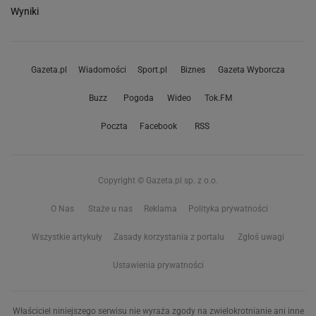
Wyniki
Gazeta.pl
Wiadomości
Sport.pl
Biznes
Gazeta Wyborcza
Buzz
Pogoda
Wideo
Tok.FM
Poczta
Facebook
RSS
Copyright © Gazeta.pl sp. z o.o.
O Nas
Staże u nas
Reklama
Polityka prywatności
Wszystkie artykuły
Zasady korzystania z portalu
Zgłoś uwagi
Ustawienia prywatności
Właściciel niniejszego serwisu nie wyraża zgody na zwielokrotnianie ani inne