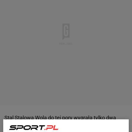
Stal Stalowa Wola do tej pory wygrała tylko dwa
mecze w I
lidze
. Beniaminek jest o krok od spadku i