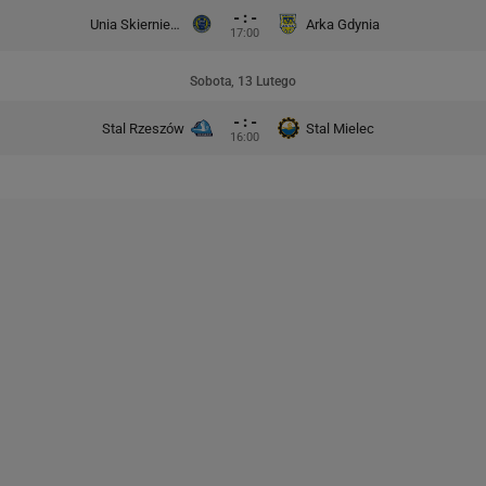
- : -
Unia Skierniewice
Arka Gdynia
17:00
Sobota, 13 Lutego
- : -
Stal Rzeszów
Stal Mielec
16:00