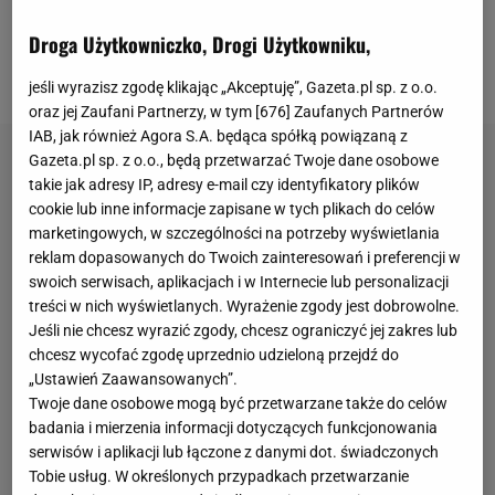
niedawno zmienił trenera, ale wcale nie przełożyło
Droga Użytkowniczko, Drogi Użytkowniku,
się to na dużo lepsze wyniki. Pod wodzą Marcina
Płuski zespół zremisował dwa pierwsze mecze 0:0.
jeśli wyrazisz zgodę klikając „Akceptuję”, Gazeta.pl sp. z o.o.
oraz jej Zaufani Partnerzy, w tym [
676
] Zaufanych Partnerów
IAB, jak również Agora S.A. będąca spółką powiązaną z
Gazeta.pl sp. z o.o., będą przetwarzać Twoje dane osobowe
takie jak adresy IP, adresy e-mail czy identyfikatory plików
cookie lub inne informacje zapisane w tych plikach do celów
marketingowych, w szczególności na potrzeby wyświetlania
reklam dopasowanych do Twoich zainteresowań i preferencji w
swoich serwisach, aplikacjach i w Internecie lub personalizacji
treści w nich wyświetlanych. Wyrażenie zgody jest dobrowolne.
Jeśli nie chcesz wyrazić zgody, chcesz ograniczyć jej zakres lub
chcesz wycofać zgodę uprzednio udzieloną przejdź do
„Ustawień Zaawansowanych”.
Twoje dane osobowe mogą być przetwarzane także do celów
badania i mierzenia informacji dotyczących funkcjonowania
serwisów i aplikacji lub łączone z danymi dot. świadczonych
Tobie usług. W określonych przypadkach przetwarzanie