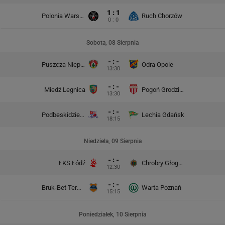
1 : 1
Polonia Warszawa
Ruch Chorzów
0 : 0
Sobota, 08 Sierpnia
- : -
Puszcza Niepołomice
Odra Opole
13:30
- : -
Miedź Legnica
Pogoń Grodzisk Mazowiecki
13:30
- : -
Podbeskidzie Bielsko-Biała
Lechia Gdańsk
18:15
Niedziela, 09 Sierpnia
- : -
ŁKS Łódź
Chrobry Głogów
12:30
- : -
Bruk-Bet Termalica Nieciecza
Warta Poznań
15:15
Poniedziałek, 10 Sierpnia