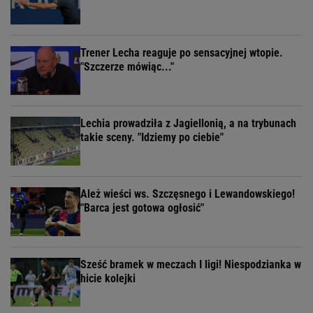
Trener Lecha reaguje po sensacyjnej wtopie.
"Szczerze mówiąc..."
Lechia prowadziła z Jagiellonią, a na trybunach
takie sceny. "Idziemy po ciebie"
Ależ wieści ws. Szczęsnego i Lewandowskiego!
"Barca jest gotowa ogłosić"
Sześć bramek w meczach I ligi! Niespodzianka w
hicie kolejki