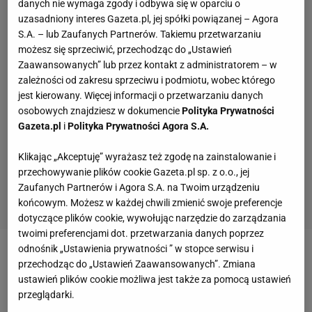
danych nie wymaga zgody i odbywa się w oparciu o
uzasadniony interes Gazeta.pl, jej spółki powiązanej – Agora
S.A. – lub Zaufanych Partnerów. Takiemu przetwarzaniu
możesz się sprzeciwić, przechodząc do „Ustawień
Zaawansowanych” lub przez kontakt z administratorem – w
zależności od zakresu sprzeciwu i podmiotu, wobec którego
jest kierowany. Więcej informacji o przetwarzaniu danych
osobowych znajdziesz w dokumencie
Polityka Prywatności
Gazeta.pl
i
Polityka Prywatności Agora S.A.
Klikając „Akceptuję” wyrażasz też zgodę na zainstalowanie i
przechowywanie plików cookie Gazeta.pl sp. z o.o., jej
Zaufanych Partnerów i Agora S.A. na Twoim urządzeniu
końcowym. Możesz w każdej chwili zmienić swoje preferencje
dotyczące plików cookie, wywołując narzędzie do zarządzania
twoimi preferencjami dot. przetwarzania danych poprzez
odnośnik „Ustawienia prywatności ” w stopce serwisu i
Zobacz wideo
Polscy skoczkowie mają nowego
przechodząc do „Ustawień Zaawansowanych”. Zmiana
trenera. Thurnbichler się pożegnał
ustawień plików cookie możliwa jest także za pomocą ustawień
przeglądarki.