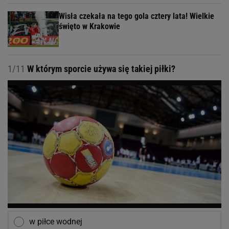
Wisła czekała na tego gola cztery lata! Wielkie
święto w Krakowie
1/11
W którym sporcie używa się takiej piłki?
w piłce wodnej