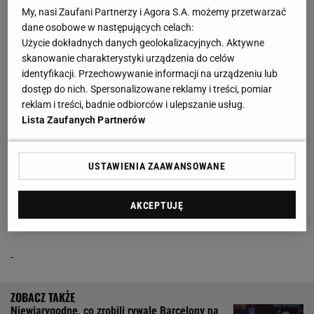
Stal Stalowa Wola zaskoczyła lidera I ligi. Arka
My, nasi Zaufani Partnerzy i Agora S.A. możemy przetwarzać
dane osobowe w następujących celach:
wykorzysta szansę?
Użycie dokładnych danych geolokalizacyjnych. Aktywne
skanowanie charakterystyki urządzenia do celów
Takiego wyniku nikt się jednak nie spodziewał w
identyfikacji. Przechowywanie informacji na urządzeniu lub
spotkaniu z liderującą I lidze Bruk-Bet Termalicą
dostęp do nich. Spersonalizowane reklamy i treści, pomiar
reklam i treści, badnie odbiorców i ulepszanie usług.
Nieciecza. Dzisiejszy mecz miał jednak bardzo
Lista Zaufanych Partnerów
zaskakujący przebieg. Gospodarze już w 2. minucie
wyszli na prowadzenie po bramce Damiana Urbana.
USTAWIENIA ZAAWANSOWANE
Lider I
ligi
szybko odpowiedział i wydawało się, że
ostatecznie nie będzie miał większych problemów z
AKCEPTUJĘ
jedną z najgorszych drużyn tych rozgrywek.
Niewiarygodne, co zrobili rywale Barcelony na