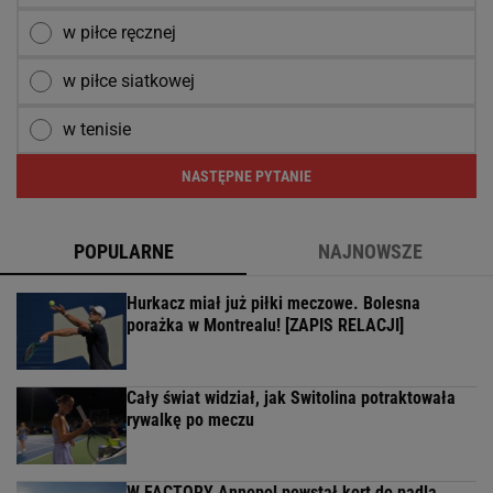
w piłce ręcznej
w piłce siatkowej
w tenisie
NASTĘPNE PYTANIE
POPULARNE
NAJNOWSZE
Hurkacz miał już piłki meczowe. Bolesna
porażka w Montrealu! [ZAPIS RELACJI]
Cały świat widział, jak Switolina potraktowała
rywalkę po meczu
W FACTORY Annopol powstał kort do padla.