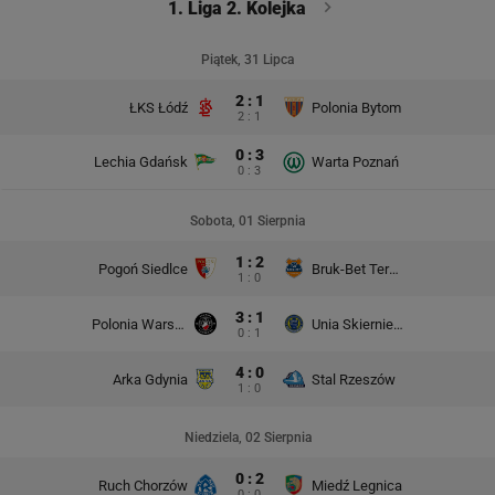
1. Liga 2. Kolejka
Piątek, 31 Lipca
2 : 1
ŁKS Łódź
Polonia Bytom
2 : 1
0 : 3
Lechia Gdańsk
Warta Poznań
0 : 3
Sobota, 01 Sierpnia
1 : 2
Pogoń Siedlce
Bruk-Bet Termalica Nieciecza
1 : 0
3 : 1
Polonia Warszawa
Unia Skierniewice
0 : 1
4 : 0
Arka Gdynia
Stal Rzeszów
1 : 0
Niedziela, 02 Sierpnia
0 : 2
Ruch Chorzów
Miedź Legnica
0 : 0