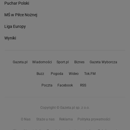
Puchar Polski
MŚ w Piłce Nożnej
Liga Europy
Wyniki
Gazeta.pl
Wiadomości
Sport.pl
Biznes
Gazeta Wyborcza
Buzz
Pogoda
Wideo
Tok.FM
Poczta
Facebook
RSS
Copyright © Gazeta.pl sp. z o.o.
O Nas
Staże u nas
Reklama
Polityka prywatności