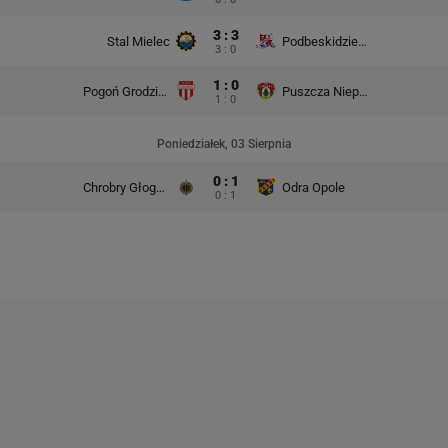
3 : 3
Stal Mielec
Podbeskidzie Bielsko-Biała
3 : 0
1 : 0
Pogoń Grodzisk Mazowiecki
Puszcza Niepołomice
1 : 0
Poniedziałek, 03 Sierpnia
0 : 1
Chrobry Głogów
Odra Opole
0 : 1