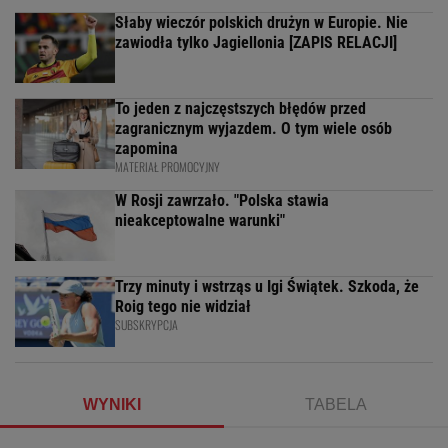
Słaby wieczór polskich drużyn w Europie. Nie
zawiodła tylko Jagiellonia [ZAPIS RELACJI]
To jeden z najczęstszych błędów przed
zagranicznym wyjazdem. O tym wiele osób
zapomina
MATERIAŁ PROMOCYJNY
W Rosji zawrzało. "Polska stawia
nieakceptowalne warunki"
Trzy minuty i wstrząs u Igi Świątek. Szkoda, że
Roig tego nie widział
SUBSKRYPCJA
WYNIKI
TABELA