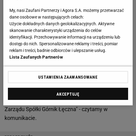
Zobacz wideo
Szpilka znów zdecydował się na
My, nasi Zaufani Partnerzy i Agora S.A. możemy przetwarzać
ogromne wyzwanie. Saleta jest pod wrażeniem
dane osobowe w następujących celach:
Użycie dokładnych danych geolokalizacyjnych. Aktywne
Górnik Łęczna odwołał prezesa w kluczowym
skanowanie charakterystyki urządzenia do celów
identyfikacji. Przechowywanie informacji na urządzeniu lub
momencie sezonu. Ogromna zmiana w I lidze
dostęp do nich. Spersonalizowane reklamy i treści, pomiar
reklam i treści, badnie odbiorców i ulepszanie usług.
Na oficjalnej stronie internetowej Górnika Łęczna
Lista Zaufanych Partnerów
pojawiła się informacja o ogromnej zmianie w
strukturach zarządczych klubu. "Górnik Łęczna
USTAWIENIA ZAAWANSOWANE
Spółka Akcyjna informuje, że z dniem 29 kwietnia
2024 roku decyzją Rady Nadzorczej Pan Adam
AKCEPTUJĘ
Laskowski został odwołany z funkcji Prezesa
Zarządu Spółki Górnik Łęczna" - czytamy w
komunikacie.