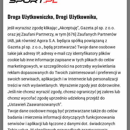
ekstraklasy
. Jeszcze do niedawna łęcznianie
zajmowali miejsce w czołowej szóstce i zbliżali się
Droga Użytkowniczko, Drogi Użytkowniku,
do zapewnienia sobie gry w barażach. Teraz po
trzech kolejnych spotkaniach bez zwycięstwa nieco
jeśli wyrazisz zgodę klikając „Akceptuję”, Gazeta.pl sp. z o.o.
oraz jej Zaufani Partnerzy, w tym [
676
] Zaufanych Partnerów
zwolnili, a w klubowych gabinetach dochodzi do
IAB, jak również Agora S.A. będąca spółką powiązaną z
ogromnych roszad.
Gazeta.pl sp. z o.o., będą przetwarzać Twoje dane osobowe
takie jak adresy IP, adresy e-mail czy identyfikatory plików
cookie lub inne informacje zapisane w tych plikach do celów
marketingowych, w szczególności na potrzeby wyświetlania
reklam dopasowanych do Twoich zainteresowań i preferencji w
swoich serwisach, aplikacjach i w Internecie lub personalizacji
treści w nich wyświetlanych. Wyrażenie zgody jest dobrowolne.
Jeśli nie chcesz wyrazić zgody, chcesz ograniczyć jej zakres lub
chcesz wycofać zgodę uprzednio udzieloną przejdź do
„Ustawień Zaawansowanych”.
Twoje dane osobowe mogą być przetwarzane także do celów
badania i mierzenia informacji dotyczących funkcjonowania
serwisów i aplikacji lub łączone z danymi dot. świadczonych
Tobie usług. W określonych przypadkach przetwarzanie