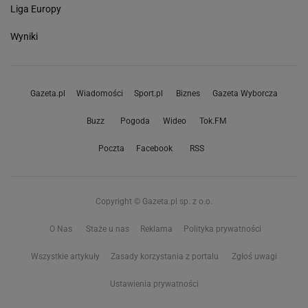
Liga Europy
Wyniki
Gazeta.pl
Wiadomości
Sport.pl
Biznes
Gazeta Wyborcza
Buzz
Pogoda
Wideo
Tok.FM
Poczta
Facebook
RSS
Copyright © Gazeta.pl sp. z o.o.
O Nas
Staże u nas
Reklama
Polityka prywatności
Wszystkie artykuły
Zasady korzystania z portalu
Zgłoś uwagi
Ustawienia prywatności