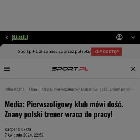
Piłka nożna
I liga
Media: Pierwszoligowy klub mówi dość. Znany polski trene
Media: Pierwszoligowy klub mówi dość.
Znany polski trener wraca do pracy!
Kacper Ciuksza
7 kwietnia 2024, 22:52