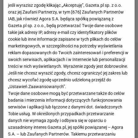
że zespół już w kolejnych rozgrywkach wróci do elity,
jeśli wyrazisz zgodę klikając „Akceptuję”, Gazeta.pl sp. z o.o.
ale w ostatnich tygodniach szanse na awans
oraz jej Zaufani Partnerzy, w tym [
676
] Zaufanych Partnerów
IAB, jak również Agora S.A. będąca spółką powiązaną z
znacznie maleją. Ofiarą słabych wyników lada
Gazeta.pl sp. z o.o., będą przetwarzać Twoje dane osobowe
moment ma zostać trener Radosław Bella.
takie jak adresy IP, adresy e-mail czy identyfikatory plików
cookie lub inne informacje zapisane w tych plikach do celów
marketingowych, w szczególności na potrzeby wyświetlania
reklam dopasowanych do Twoich zainteresowań i preferencji w
swoich serwisach, aplikacjach i w Internecie lub personalizacji
treści w nich wyświetlanych. Wyrażenie zgody jest dobrowolne.
Jeśli nie chcesz wyrazić zgody, chcesz ograniczyć jej zakres lub
chcesz wycofać zgodę uprzednio udzieloną przejdź do
„Ustawień Zaawansowanych”.
Twoje dane osobowe mogą być przetwarzane także do celów
badania i mierzenia informacji dotyczących funkcjonowania
serwisów i aplikacji lub łączone z danymi dot. świadczonych
Tobie usług. W określonych przypadkach przetwarzanie
danych nie wymaga zgody i odbywa się w oparciu o
uzasadniony interes Gazeta.pl, jej spółki powiązanej – Agora
S.A. – lub Zaufanych Partnerów. Takiemu przetwarzaniu