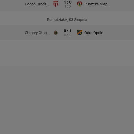
1 : 0
Pogoń Grodzisk Mazowiecki
Puszcza Niepołomice
1 : 0
Poniedziałek, 03 Sierpnia
0 : 1
Chrobry Głogów
Odra Opole
0 : 1