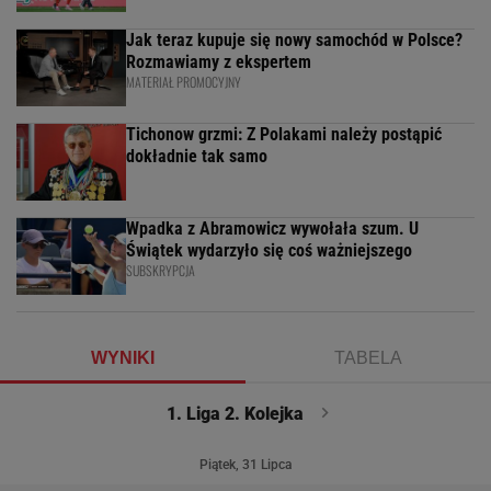
Jak teraz kupuje się nowy samochód w Polsce?
Rozmawiamy z ekspertem
MATERIAŁ PROMOCYJNY
Tichonow grzmi: Z Polakami należy postąpić
dokładnie tak samo
Wpadka z Abramowicz wywołała szum. U
Świątek wydarzyło się coś ważniejszego
SUBSKRYPCJA
WYNIKI
TABELA
1. Liga 2. Kolejka
Piątek, 31 Lipca