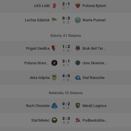
2 : 1
ŁKS Łódź
Polonia Bytom
2 : 1
0 : 3
Lechia Gdańsk
Warta Poznań
0 : 3
Sobota, 01 Sierpnia
1 : 2
Pogoń Siedlce
Bruk-Bet Termalica Nieciecza
1 : 0
3 : 1
Polonia Warszawa
Unia Skierniewice
0 : 1
4 : 0
Arka Gdynia
Stal Rzeszów
1 : 0
Niedziela, 02 Sierpnia
0 : 2
Ruch Chorzów
Miedź Legnica
0 : 0
3 : 3
Stal Mielec
Podbeskidzie Bielsko-Biała
3 : 0