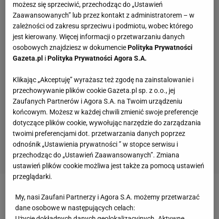
możesz się sprzeciwić, przechodząc do „Ustawień
Zaawansowanych” lub przez kontakt z administratorem – w
zależności od zakresu sprzeciwu i podmiotu, wobec którego
jest kierowany. Więcej informacji o przetwarzaniu danych
osobowych znajdziesz w dokumencie
Polityka Prywatności
Gazeta.pl
i
Polityka Prywatności Agora S.A.
Klikając „Akceptuję” wyrażasz też zgodę na zainstalowanie i
przechowywanie plików cookie Gazeta.pl sp. z o.o., jej
Zaufanych Partnerów i Agora S.A. na Twoim urządzeniu
końcowym. Możesz w każdej chwili zmienić swoje preferencje
dotyczące plików cookie, wywołując narzędzie do zarządzania
twoimi preferencjami dot. przetwarzania danych poprzez
odnośnik „Ustawienia prywatności ” w stopce serwisu i
przechodząc do „Ustawień Zaawansowanych”. Zmiana
ustawień plików cookie możliwa jest także za pomocą ustawień
przeglądarki.
Zobacz wideo
Marcin Komenda komentuje
My, nasi Zaufani Partnerzy i Agora S.A. możemy przetwarzać
dane osobowe w następujących celach:
przegraną z Resovią: Klasowy zespół z siłą ognia
Użycie dokładnych danych geolokalizacyjnych. Aktywne