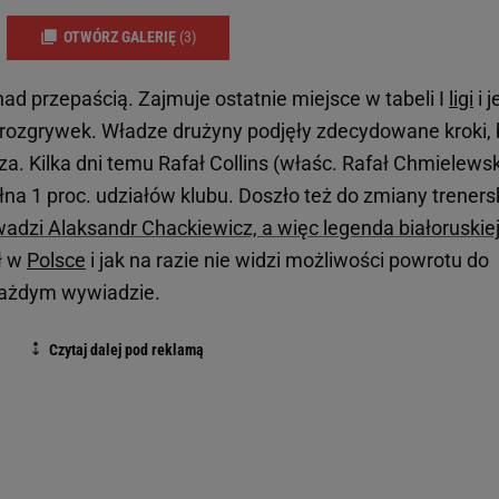
OTWÓRZ GALERIĘ
(3)
ad przepaścią. Zajmuje ostatnie miejsce w tabeli I
ligi
i j
l rozgrywek. Władze drużyny podjęły zdecydowane kroki, 
a. Kilka dni temu Rafał Collins (właśc. Rafał Chmielewski
na 1 proc. udziałów klubu. Doszło też do zmiany trenersk
adzi Alaksandr Chackiewicz, a więc legenda białoruskie
ł w
Polsce
i jak na razie nie widzi możliwości powrotu do
 każdym wywiadzie.