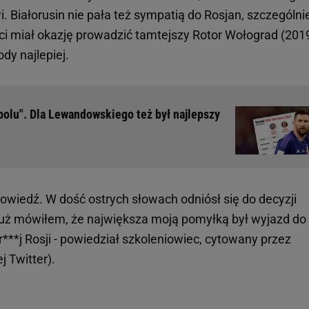
i. Białorusin nie pała też sympatią do Rosjan, szczególni
ści miał okazję prowadzić tamtejszy Rotor Wołograd (201
dy najlepiej.
tbolu". Dla Lewandowskiego też był najlepszy
owiedź. W dość ostrych słowach odniósł się do decyzji
ym już mówiłem, że największa moją pomyłką był wyjazd do
r***j Rosji - powiedział szkoleniowiec, cytowany przez
j Twitter).