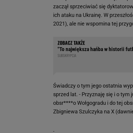
zaczął sprzeciwiać się dyktatorow
ich ataku na Ukrainę. W przeszło
2021), ale nie wspomina tej przygo
"To największa hańba w historii fu
SUBSKRYPCJA
Świadczy o tym jego ostatnia wyp
sprzed lat. - Przyznaję się i o t
obsr****o Wołgogradu i do tej obs
Zbigniewa Szulczyka na X (dawnie