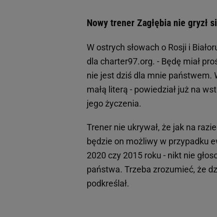
Nowy trener Zagłębia nie gryzł si
W ostrych słowach o Rosji i Biał
dla charter97.org. - Będę miał proś
nie jest dziś dla mnie państwem.
małą literą - powiedział już na ws
jego życzenia.
Trener nie ukrywał, że jak na razi
będzie on możliwy w przypadku e
2020 czy 2015 roku - nikt nie gło
państwa. Trzeba zrozumieć, że dzi
podkreślał.