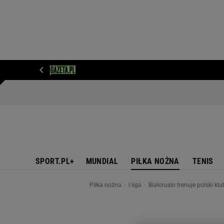
WIADOMOŚCI
NEXT
SPORT
PLOTEK
D
SPORT.PL+
MUNDIAL
PIŁKA NOŻNA
TENIS
Piłka nożna
I liga
Białorusin trenuje polski k