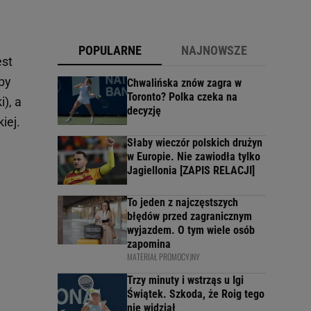
POPULARNE
NAJNOWSZE
est
by
Chwalińska znów zagra w
Toronto? Polka czeka na
), a
decyzję
iej.
j
Słaby wieczór polskich drużyn
w Europie. Nie zawiodła tylko
Jagiellonia [ZAPIS RELACJI]
To jeden z najczęstszych
błędów przed zagranicznym
wyjazdem. O tym wiele osób
zapomina
MATERIAŁ PROMOCYJNY
Trzy minuty i wstrząs u Igi
Świątek. Szkoda, że Roig tego
nie widział