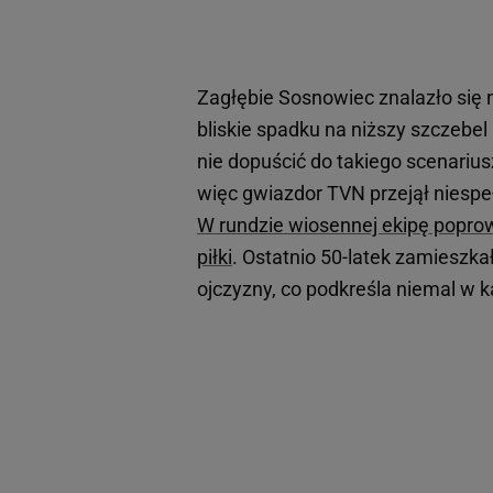
Zagłębie Sosnowiec znalazło się n
bliskie spadku na niższy szczebe
nie dopuścić do takiego scenariusz
więc gwiazdor TVN przejął niespeł
W rundzie wiosennej ekipę poprow
piłki
. Ostatnio 50-latek zamieszka
ojczyzny, co podkreśla niemal w