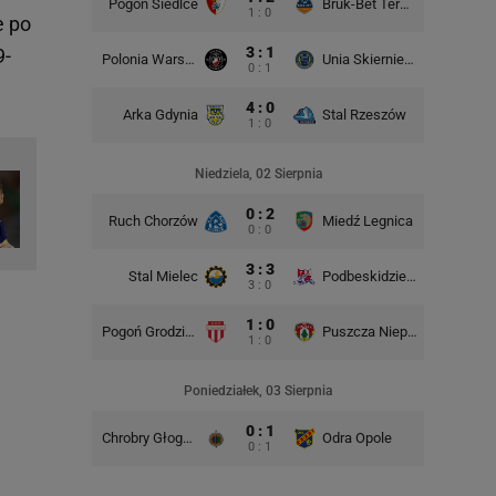
Pogoń Siedlce
Bruk-Bet Termalica Nieciecza
Miedź Le
1 : 0
e po
3 : 1
9-
Polonia Warszawa
Unia Skierniewice
0 : 1
4 : 0
Arka Gdynia
Stal Rzeszów
1 : 0
Niedziela, 02 Sierpnia
0 : 2
Ruch Chorzów
Miedź Legnica
ŁKS
0 : 0
3 : 3
Stal Mielec
Podbeskidzie Bielsko-Biała
3 : 0
1 : 0
Pogoń Grodzisk Mazowiecki
Puszcza Niepołomice
1 : 0
Poniedziałek, 03 Sierpnia
0 : 1
Chrobry Głogów
Odra Opole
0 : 1
Stal Rz