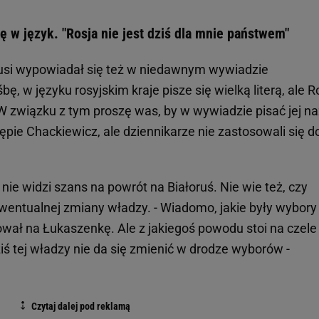
ę w język. "Rosja nie jest dziś dla mnie państwem"
orusi wypowiadał się też w niedawnym wywiadzie
bę, w języku rosyjskim kraje pisze się wielką literą, ale R
 W związku z tym proszę was, by w wywiadzie pisać jej n
tępie Chackiewicz, ale dziennikarze nie zastosowali się d
e nie widzi szans na powrót na Białoruś. Nie wie też, czy
wentualnej zmiany władzy. - Wiadomo, jakie były wybory
sował na Łukaszenkę. Ale z jakiegoś powodu stoi na czele
ś tej władzy nie da się zmienić w drodze wyborów -