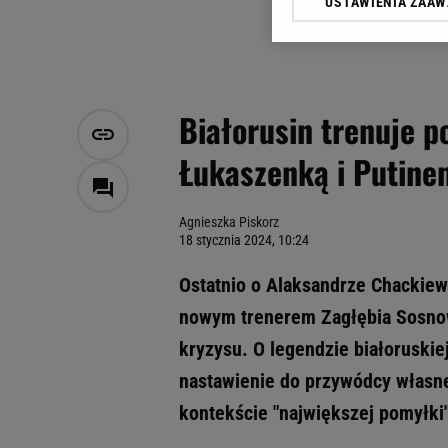
USTAWIENIA ZAA
Klikając „Akceptuję” wyra
Zaufanych Partnerów i A
dotyczące plików cookie,
odnośnik „Ustawienia pr
plików cookie możliwa je
Białorusin trenuje p
My, nasi Zaufani Partne
Łukaszenką i Putine
Użycie dokładnych danych
Przechowywanie informacji
badnie odbiorców i uleps
Agnieszka Piskorz
18 stycznia 2024, 10:24
Ostatnio o Alaksandrze Chackiewi
nowym trenerem Zagłębia Sosnow
kryzysu. O legendzie białoruskie
nastawienie do przywódcy własnej
kontekście "największej pomyłki"