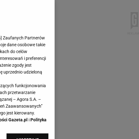
6
] Zaufanych Partnerów
woje dane osobowe takie
likach do celów
teresowań i preferencji
ażenie zgody jest
dę uprzednio udzieloną
yczących funkcjonowania
kach przetwarzanie
ązanej – Agora S.A. –
awień Zaawansowanych”
go jest kierowany.
ości Gazeta.pl
i
Polityka