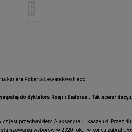
nia karierę Roberta Lewandowskiego
mpatią do dyktatora Rosji i Białorusi. Tak ocenił decyz
icz jest przeciwnikiem Alaksandra Łukaszenki. Przez dłu
o sfałszowaniu wyborów w 2020 roku, w końcu zabrał głos