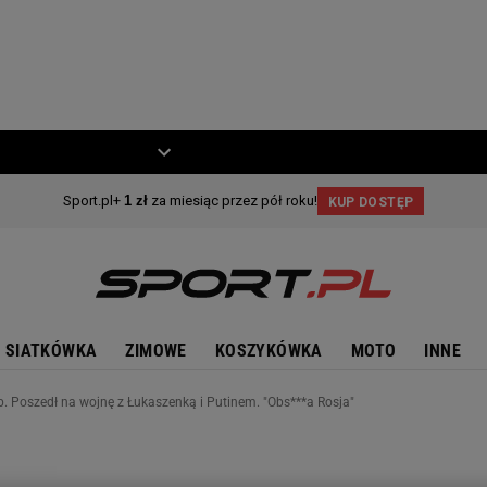
ZIECKO
MOTO
SIATKÓWKA
ZIMOWE
KOSZYKÓWKA
MOTO
INNE
lub. Poszedł na wojnę z Łukaszenką i Putinem. "Obs***a Rosja"