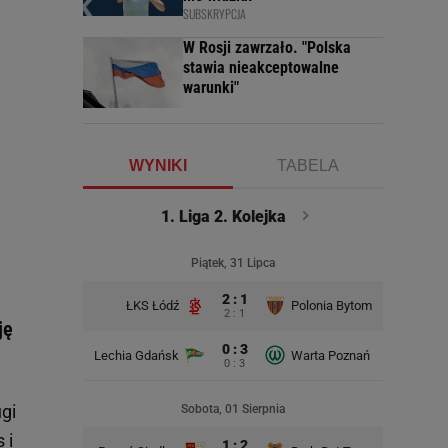
SUBSKRYPCJA
W Rosji zawrzało. "Polska
stawia nieakceptowalne
warunki"
WYNIKI
TABELA
1. Liga 2. Kolejka
Piątek, 31 Lipca
2 : 1
ŁKS Łódź
Polonia Bytom
Polonia 
2 : 1
ję
0 : 3
Lechia Gdańsk
Warta Poznań
0 : 3
gi
Sobota, 01 Sierpnia
 i
1 : 2