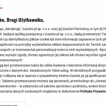
ko, Drogi Użytkowniku,
jąc „Akceptuję”, Gazeta.pl sp. z o.o. oraz jej Zaufani Partnerzy, w tym [
67
.A. będąca spółką powiązaną z Gazeta.pl sp. z o.o., będą przetwarzać T
ail czy identyfikatory plików cookie lub inne informacje zapisane w tych p
gólności na potrzeby wyświetlania reklam dopasowanych do Twoich zain
acjach i w Internecie lub personalizacji treści w nich wyświetlanych. Wyr
cesz wyrazić zgody, chcesz ograniczyć jej zakres lub chcesz wycofać zgo
aawansowanych”.
 być przetwarzane także do celów badania i mierzenia informacji dot
 łączone z danymi dot. świadczonych Tobie usług. W określonych przypad
i odbywa się w oparciu o uzasadniony interes Gazeta.pl, jej spółki powi
. Takiemu przetwarzaniu możesz się sprzeciwić, przechodząc do „Ust
nistratorem – w zależności od zakresu sprzeciwu i podmiotu, wobec które
etwarzaniu danych osobowych znajdziesz w dokumencie
Polityka Prywatn