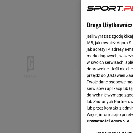
Droga Użytkownicz
jeśli wyrazisz zgodę klika
IAB, jak również Agora S
jak adresy IP, adresy e-m
marketingowych, w szcze
w swoich serwisach, aplik
dobrowolne. Jeśli nie ch
przejdź do „Ustawień Z
Twoje dane osobowe mogą
serwisów i aplikacji lub
danych nie wymaga zgody 
lub Zaufanych Partnerów
lub przez kontakt z admi
Więcej informacji o prz
Prywatności Agora S.A.