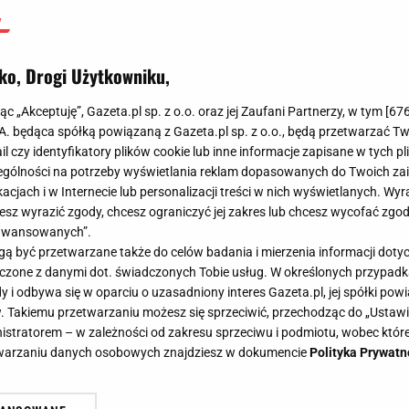
ko, Drogi Użytkowniku,
jąc „Akceptuję”, Gazeta.pl sp. z o.o. oraz jej Zaufani Partnerzy, w tym [
67
.A. będąca spółką powiązaną z Gazeta.pl sp. z o.o., będą przetwarzać T
ail czy identyfikatory plików cookie lub inne informacje zapisane w tych p
gólności na potrzeby wyświetlania reklam dopasowanych do Twoich zain
acjach i w Internecie lub personalizacji treści w nich wyświetlanych. Wyr
cesz wyrazić zgody, chcesz ograniczyć jej zakres lub chcesz wycofać zgo
aawansowanych”.
 być przetwarzane także do celów badania i mierzenia informacji dot
 łączone z danymi dot. świadczonych Tobie usług. W określonych przypad
i odbywa się w oparciu o uzasadniony interes Gazeta.pl, jej spółki powi
. Takiemu przetwarzaniu możesz się sprzeciwić, przechodząc do „Ust
nistratorem – w zależności od zakresu sprzeciwu i podmiotu, wobec które
etwarzaniu danych osobowych znajdziesz w dokumencie
Polityka Prywatn