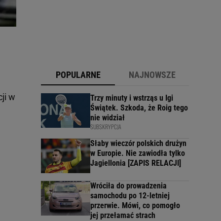
POPULARNE
NAJNOWSZE
ji w
Trzy minuty i wstrząs u Igi
Świątek. Szkoda, że Roig tego
nie widział
SUBSKRYPCJA
Słaby wieczór polskich drużyn
w Europie. Nie zawiodła tylko
Jagiellonia [ZAPIS RELACJI]
Wróciła do prowadzenia
samochodu po 12-letniej
przerwie. Mówi, co pomogło
jej przełamać strach