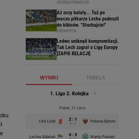
MATERIAŁ PROMOCYJNY
Aż oczy bolały... Tuż po
meczu piłkarze Lecha podeszli
do kibiców. "Słuchajcie!"
SUBSKRYPCJA
Ledwo uniknęli kompromitacji.
Tak Lech zagrał o Ligę Europy
[ZAPIS RELACJI]
WYNIKI
TABELA
1. Liga 2. Kolejka
Piątek, 31 Lipca
roku.
2 : 1
ŁKS Łódź
Polonia Bytom
Polonia 
ł
2 : 1
ze
0 : 3
Lechia Gdańsk
Warta Poznań