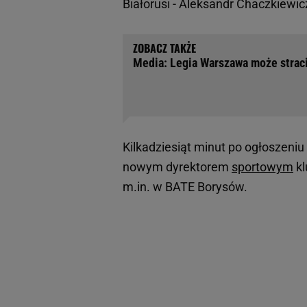
Białorusi - Aleksandr Chaczkiewic
Media: Legia Warszawa może stracić
Kilkadziesiąt minut po ogłoszeni
nowym dyrektorem
sportowym
kl
m.in. w BATE Borysów.