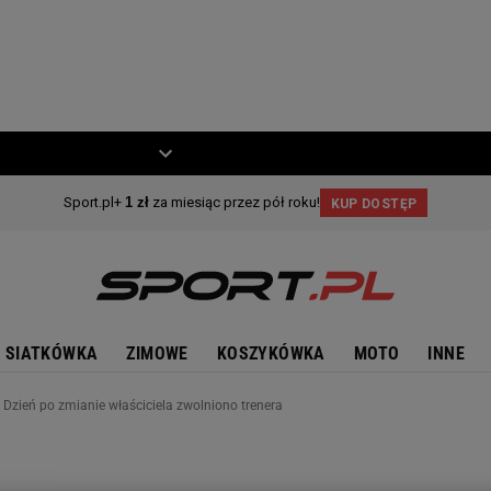
ZIECKO
MOTO
SIATKÓWKA
ZIMOWE
KOSZYKÓWKA
MOTO
INNE
 Dzień po zmianie właściciela zwolniono trenera