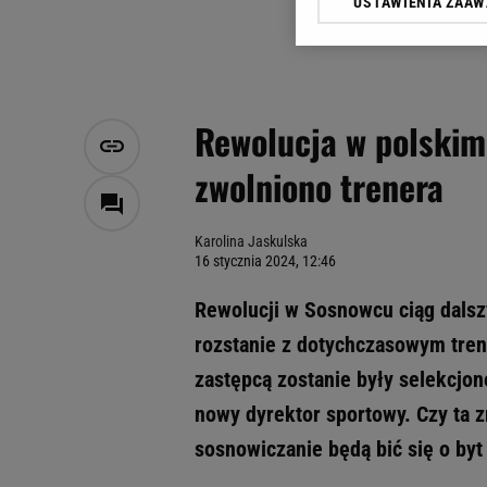
USTAWIENIA ZAA
Klikając „Akceptuję” wyra
Zaufanych Partnerów i A
dotyczące plików cookie,
odnośnik „Ustawienia pr
plików cookie możliwa je
Rewolucja w polskim 
My, nasi Zaufani Partne
zwolniono trenera
Użycie dokładnych danych
Przechowywanie informacji
badnie odbiorców i uleps
Karolina Jaskulska
16 stycznia 2024, 12:46
Rewolucji w Sosnowcu ciąg dals
rozstanie z dotychczasowym tren
zastępcą zostanie były selekcjone
nowy dyrektor sportowy. Czy ta 
sosnowiczanie będą bić się o byt