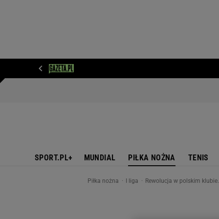
WIADOMOŚCI
NEXT
SPORT
PLOTEK
D
SPORT.PL+
MUNDIAL
PIŁKA NOŻNA
TENIS
Piłka nożna
I liga
Rewolucja w polskim klubie.