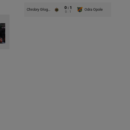
0 : 1
Chrobry Głogów
Odra Opole
0 : 1
Stal Rz