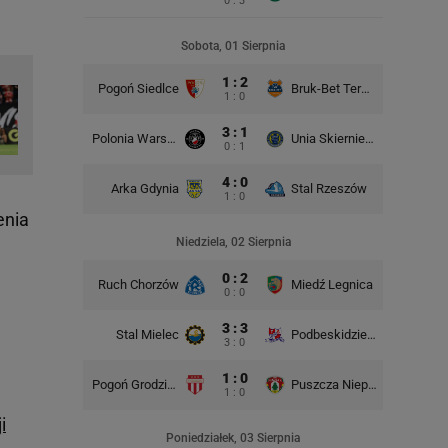
0 : 3
Sobota, 01 Sierpnia
1 : 2
Pogoń Siedlce
Bruk-Bet Termalica Nieciecza
Miedź Le
1 : 0
3 : 1
Polonia Warszawa
Unia Skierniewice
0 : 1
4 : 0
Arka Gdynia
Stal Rzeszów
1 : 0
enia
Niedziela, 02 Sierpnia
0 : 2
Ruch Chorzów
Miedź Legnica
ŁKS
0 : 0
3 : 3
Stal Mielec
Podbeskidzie Bielsko-Biała
3 : 0
1 : 0
Pogoń Grodzisk Mazowiecki
Puszcza Niepołomice
1 : 0
i
Poniedziałek, 03 Sierpnia