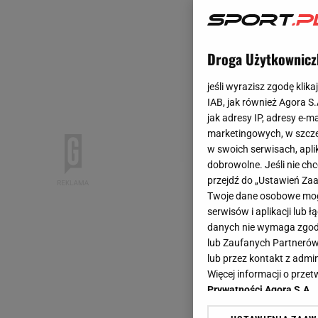
Droga Użytkownicz
jeśli wyrazisz zgodę klika
IAB, jak również Agora S
jak adresy IP, adresy e-m
marketingowych, w szcze
w swoich serwisach, aplik
dobrowolne. Jeśli nie ch
przejdź do „Ustawień Z
Twoje dane osobowe mogą
serwisów i aplikacji lub
danych nie wymaga zgody 
lub Zaufanych Partnerów
lub przez kontakt z admi
Więcej informacji o prz
Prywatności Agora S.A.