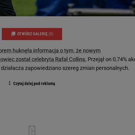
OTWÓRZ GALERIĘ
(3)
zorem huknęła informacja o tym, że nowym
wiec został celebryta Rafał Collins.
Przejął on 0,74% akc
o działacza zapowiedziano szereg zmian personalnych.