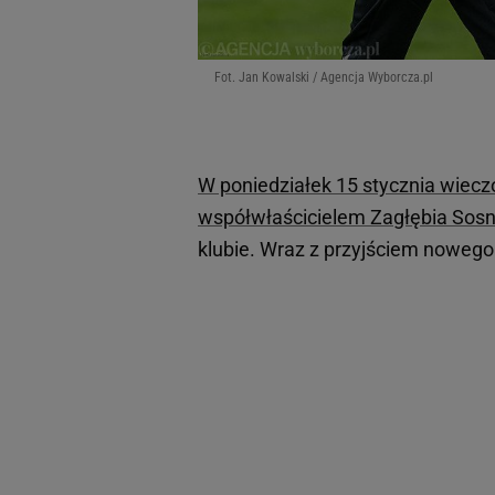
Fot. Jan Kowalski / Agencja Wyborcza.pl
W poniedziałek 15 stycznia wiec
współwłaścicielem Zagłębia Sosno
klubie. Wraz z przyjściem noweg