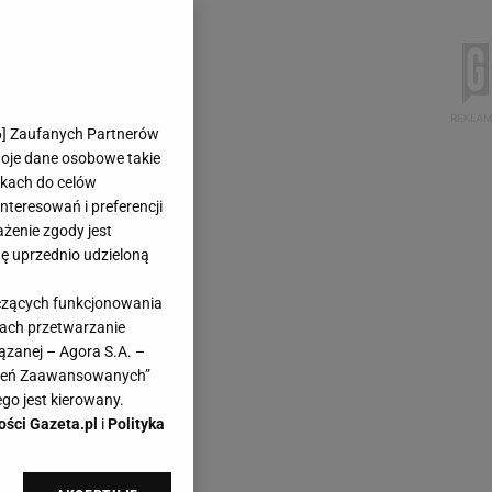
6
] Zaufanych Partnerów
woje dane osobowe takie
likach do celów
teresowań i preferencji
ażenie zgody jest
dę uprzednio udzieloną
yczących funkcjonowania
kach przetwarzanie
ązanej – Agora S.A. –
awień Zaawansowanych”
go jest kierowany.
ości Gazeta.pl
i
Polityka