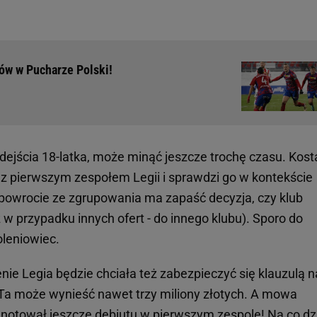
ów w Pucharze Polski!
ejścia 18-latka, może minąć jeszcze trochę czasu. Kost
 z pierwszym zespołem Legii i sprawdzi go w kontekście
powrocie ze zgrupowania ma zapaść decyzja, czy klub
w przypadku innych ofert - do innego klubu). Sporo do
oleniowiec.
e Legia będzie chciała też zabezpieczyć się klauzulą n
Ta może wynieść nawet trzy miliony złotych. A mowa
zanotował jeszcze debiutu w pierwszym zespole! Na co dz