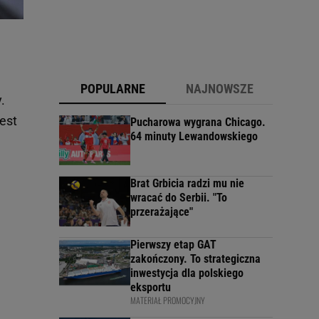
POPULARNE
NAJNOWSZE
.
est
Pucharowa wygrana Chicago.
64 minuty Lewandowskiego
Brat Grbicia radzi mu nie
wracać do Serbii. "To
przerażające"
Pierwszy etap GAT
zakończony. To strategiczna
inwestycja dla polskiego
eksportu
MATERIAŁ PROMOCYJNY