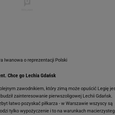
a Iwanowa o reprezentacji Polski
ent. Chce go Lechia Gdańsk
kolejnym zawodnikiem, który zimą może opuścić Legię je
zbudził zainteresowanie pierwszoligowej Lechii Gdańsk.
 zbyt łatwo pozyskać piłkarza - w Warszawie wszyscy są
hodzi tylko wypożyczenie i to na warunkach macierzyste