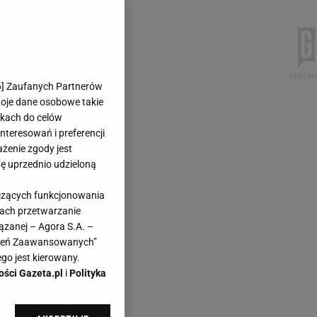
6
] Zaufanych Partnerów
woje dane osobowe takie
likach do celów
teresowań i preferencji
ażenie zgody jest
dę uprzednio udzieloną
yczących funkcjonowania
kach przetwarzanie
ązanej – Agora S.A. –
awień Zaawansowanych”
go jest kierowany.
ości Gazeta.pl
i
Polityka