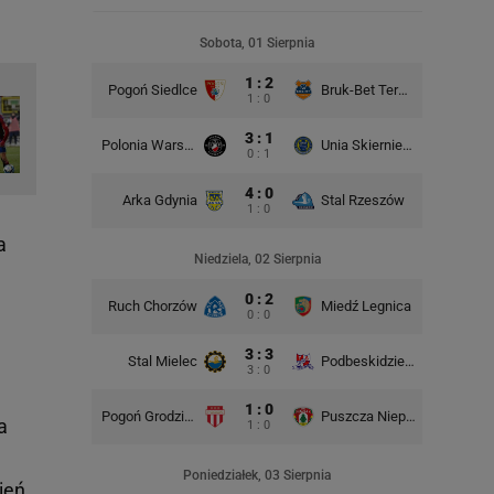
Sobota, 01 Sierpnia
1 : 2
Pogoń Siedlce
Bruk-Bet Termalica Nieciecza
Miedź Le
1 : 0
3 : 1
Polonia Warszawa
Unia Skierniewice
0 : 1
4 : 0
Arka Gdynia
Stal Rzeszów
1 : 0
a
Niedziela, 02 Sierpnia
0 : 2
Ruch Chorzów
Miedź Legnica
ŁKS
0 : 0
3 : 3
Stal Mielec
Podbeskidzie Bielsko-Biała
3 : 0
1 : 0
Pogoń Grodzisk Mazowiecki
Puszcza Niepołomice
a
1 : 0
Poniedziałek, 03 Sierpnia
ień