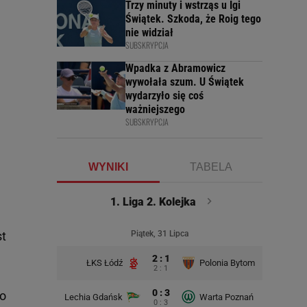
Trzy minuty i wstrząs u Igi
Świątek. Szkoda, że Roig tego
nie widział
SUBSKRYPCJA
Wpadka z Abramowicz
wywołała szum. U Świątek
wydarzyło się coś
ważniejszego
SUBSKRYPCJA
WYNIKI
TABELA
1. Liga 2. Kolejka
st
Piątek, 31 Lipca
2 : 1
ŁKS Łódź
Polonia Bytom
Polonia 
2 : 1
0 : 3
go
Lechia Gdańsk
Warta Poznań
0 : 3