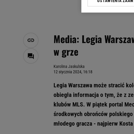
USTAWIENIA ZAA
Klikając „Akceptuję” wyra
Zaufanych Partnerów i A
dotyczące plików cookie,
odnośnik „Ustawienia pr
plików cookie możliwa je
Media: Legia Warszaw
My, nasi Zaufani Partne
w grze
Użycie dokładnych danych
Przechowywanie informacji
badnie odbiorców i uleps
Karolina Jaskulska
12 stycznia 2024, 16:18
Legia Warszawa może stracić kol
obiegła informacja o tym, że z z
klubów MLS. W piątek portal Mec
środkowych obrońców polskiego p
młodego gracza - najpierw Kosta