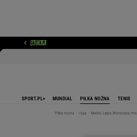
WIADOMOŚCI
NEXT
SPORT
PLOTEK
D
SPORT.PL+
MUNDIAL
PIŁKA NOŻNA
TENIS
Piłka nożna
I liga
Media: Legia Warszawa może 