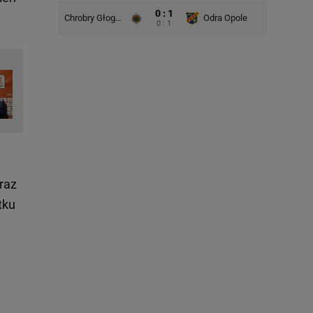
0 : 1
Chrobry Głogów
Odra Opole
0 : 1
Stal Rz
eraz
tku