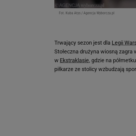
Fot. Kuba Atys / Agencja Wyborcza.pl
Trwający sezon jest dla
Legii Wa
Stołeczna drużyna wiosną zagra w 
w
Ekstraklasie
, gdzie na półmetk
piłkarze ze stolicy wzbudzają sp