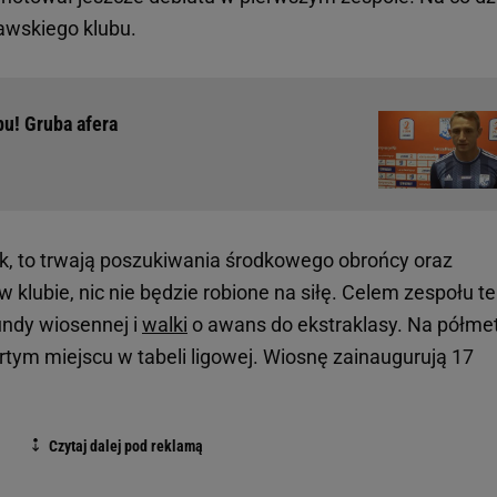
awskiego klubu.
u! Gruba afera
k, to trwają poszukiwania środkowego obrońcy oraz
 klubie, nic nie będzie robione na siłę. Celem zespołu t
undy wiosennej i
walki
o awans do ekstraklasy. Na półme
rtym miejscu w tabeli ligowej. Wiosnę zainaugurują 17