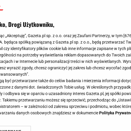
ko, Drogi Użytkowniku,
jąc „Akceptuję”, Gazeta.pl sp. z o.o. oraz jej Zaufani Partnerzy, w tym [
67
.A. będąca spółką powiązaną z Gazeta.pl sp. z o.o., będą przetwarzać T
ail czy identyfikatory plików cookie lub inne informacje zapisane w tych p
gólności na potrzeby wyświetlania reklam dopasowanych do Twoich zain
acjach i w Internecie lub personalizacji treści w nich wyświetlanych. Wyr
cesz wyrazić zgody, chcesz ograniczyć jej zakres lub chcesz wycofać zgo
aawansowanych”.
 być przetwarzane także do celów badania i mierzenia informacji dot
 łączone z danymi dot. świadczonych Tobie usług. W określonych przypad
i odbywa się w oparciu o uzasadniony interes Gazeta.pl, jej spółki powi
. Takiemu przetwarzaniu możesz się sprzeciwić, przechodząc do „Ust
nistratorem – w zależności od zakresu sprzeciwu i podmiotu, wobec które
etwarzaniu danych osobowych znajdziesz w dokumencie
Polityka Prywatn