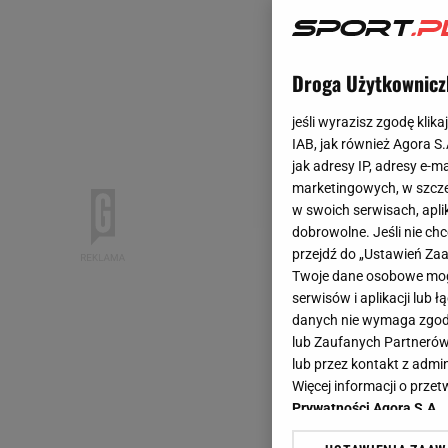
Droga Użytkownicz
jeśli wyrazisz zgodę klika
IAB, jak również Agora S
jak adresy IP, adresy e-m
marketingowych, w szcze
w swoich serwisach, aplik
dobrowolne. Jeśli nie ch
przejdź do „Ustawień Z
Twoje dane osobowe mogą
serwisów i aplikacji lub
danych nie wymaga zgody 
lub Zaufanych Partnerów
lub przez kontakt z admi
Więcej informacji o prz
Prywatności Agora S.A.