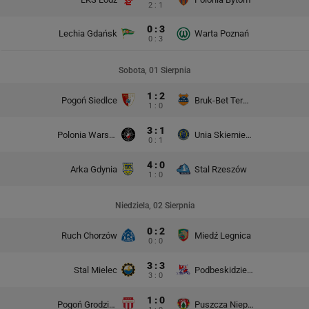
2 : 1
0 : 3
Lechia Gdańsk
Warta Poznań
0 : 3
Sobota, 01 Sierpnia
1 : 2
Pogoń Siedlce
Bruk-Bet Termalica Nieciecza
1 : 0
3 : 1
Polonia Warszawa
Unia Skierniewice
0 : 1
4 : 0
Arka Gdynia
Stal Rzeszów
1 : 0
Niedziela, 02 Sierpnia
0 : 2
Ruch Chorzów
Miedź Legnica
0 : 0
3 : 3
Stal Mielec
Podbeskidzie Bielsko-Biała
3 : 0
1 : 0
Pogoń Grodzisk Mazowiecki
Puszcza Niepołomice