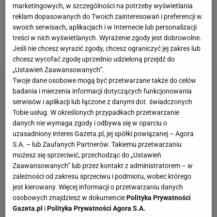
odsprzedał Jakub Błaszczykowski - poinformował
marketingowych, w szczególności na potrzeby wyświetlania
reklam dopasowanych do Twoich zainteresowań i preferencji w
portal sport.tvp.pl. Część udziałów w klubie, którymi
swoich serwisach, aplikacjach i w Internecie lub personalizacji
dysponuje były reprezentant Polski, odkupił inny
treści w nich wyświetlanych. Wyrażenie zgody jest dobrowolne.
współwłaściciel Wisły - Adam Łanoszka.
Jeśli nie chcesz wyrazić zgody, chcesz ograniczyć jej zakres lub
chcesz wycofać zgodę uprzednio udzieloną przejdź do
„Ustawień Zaawansowanych”.
Twoje dane osobowe mogą być przetwarzane także do celów
badania i mierzenia informacji dotyczących funkcjonowania
serwisów i aplikacji lub łączone z danymi dot. świadczonych
Tobie usług. W określonych przypadkach przetwarzanie
danych nie wymaga zgody i odbywa się w oparciu o
uzasadniony interes Gazeta.pl, jej spółki powiązanej – Agora
S.A. – lub Zaufanych Partnerów. Takiemu przetwarzaniu
możesz się sprzeciwić, przechodząc do „Ustawień
Zaawansowanych” lub przez kontakt z administratorem – w
zależności od zakresu sprzeciwu i podmiotu, wobec którego
jest kierowany. Więcej informacji o przetwarzaniu danych
osobowych znajdziesz w dokumencie
Polityka Prywatności
Gazeta.pl
i
Polityka Prywatności Agora S.A.