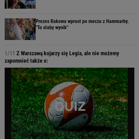
Prezes Rakowa wprost po meczu z Hammarby.
"To słaby wynik"
1/11
Z Warszawą kojarzy się Legia, ale nie możemy
zapomnieć także o: