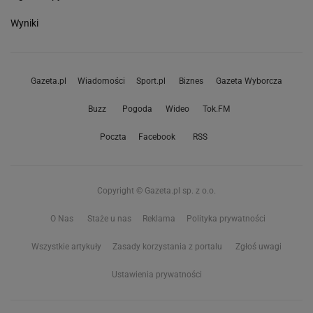
Wyniki
Gazeta.pl
Wiadomości
Sport.pl
Biznes
Gazeta Wyborcza
Buzz
Pogoda
Wideo
Tok.FM
Poczta
Facebook
RSS
Copyright © Gazeta.pl sp. z o.o.
O Nas
Staże u nas
Reklama
Polityka prywatności
Wszystkie artykuły
Zasady korzystania z portalu
Zgłoś uwagi
Ustawienia prywatności