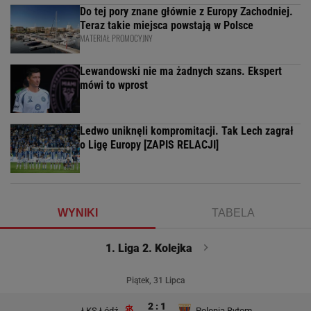
Do tej pory znane głównie z Europy Zachodniej.
Teraz takie miejsca powstają w Polsce
MATERIAŁ PROMOCYJNY
Lewandowski nie ma żadnych szans. Ekspert
mówi to wprost
Ledwo uniknęli kompromitacji. Tak Lech zagrał
o Ligę Europy [ZAPIS RELACJI]
WYNIKI
TABELA
1. Liga 2. Kolejka
Piątek, 31 Lipca
2 : 1
ŁKS Łódź
Polonia Bytom