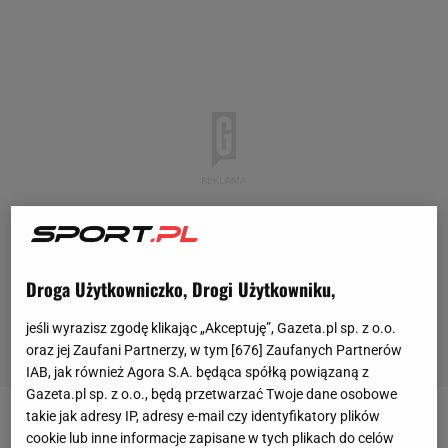
Droga Użytkowniczko, Drogi Użytkowniku,
jeśli wyrazisz zgodę klikając „Akceptuję”, Gazeta.pl sp. z o.o.
oraz jej Zaufani Partnerzy, w tym [
676
] Zaufanych Partnerów
IAB, jak również Agora S.A. będąca spółką powiązaną z
Gazeta.pl sp. z o.o., będą przetwarzać Twoje dane osobowe
takie jak adresy IP, adresy e-mail czy identyfikatory plików
11,54 - tyle procent udziałów w
Wiśle
Kraków
cookie lub inne informacje zapisane w tych plikach do celów