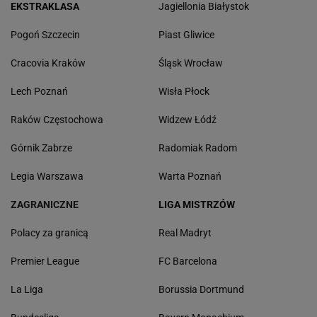
EKSTRAKLASA
Jagiellonia Białystok
Pogoń Szczecin
Piast Gliwice
Cracovia Kraków
Śląsk Wrocław
Lech Poznań
Wisła Płock
Raków Częstochowa
Widzew Łódź
Górnik Zabrze
Radomiak Radom
Legia Warszawa
Warta Poznań
ZAGRANICZNE
LIGA MISTRZÓW
Polacy za granicą
Real Madryt
Premier League
FC Barcelona
La Liga
Borussia Dortmund