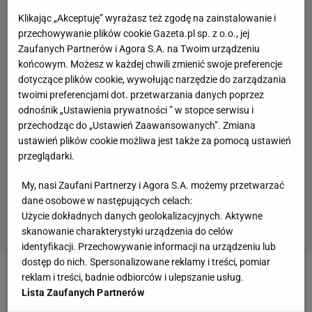
Klikając „Akceptuję” wyrażasz też zgodę na zainstalowanie i
przechowywanie plików cookie Gazeta.pl sp. z o.o., jej
Zaufanych Partnerów i Agora S.A. na Twoim urządzeniu
końcowym. Możesz w każdej chwili zmienić swoje preferencje
dotyczące plików cookie, wywołując narzędzie do zarządzania
twoimi preferencjami dot. przetwarzania danych poprzez
odnośnik „Ustawienia prywatności ” w stopce serwisu i
przechodząc do „Ustawień Zaawansowanych”. Zmiana
ustawień plików cookie możliwa jest także za pomocą ustawień
przeglądarki.
My, nasi Zaufani Partnerzy i Agora S.A. możemy przetwarzać
dane osobowe w następujących celach:
Użycie dokładnych danych geolokalizacyjnych. Aktywne
skanowanie charakterystyki urządzenia do celów
identyfikacji. Przechowywanie informacji na urządzeniu lub
dostęp do nich. Spersonalizowane reklamy i treści, pomiar
reklam i treści, badnie odbiorców i ulepszanie usług.
Zobacz wideo
Listkiewicz dostał kontrę. Jaśniej się
Lista Zaufanych Partnerów
nie da. "Tragedia ludzka i groby"