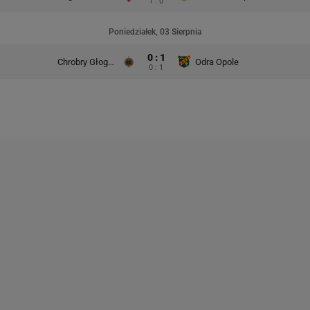
1 : 0
Poniedziałek, 03 Sierpnia
0 : 1
Chrobry Głogów
Odra Opole
0 : 1