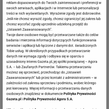
reklam dopasowanych do Twoich zainteresowań i preferencji w
swoich serwisach, aplikacjach i w Internecie lub personalizacji
treści w nich wyświetlanych. Wyrażenie zgody jest dobrowolne.
Jeśli nie chcesz wyrazić zgody, chcesz ograniczyć jej zakres lub
chcesz wycofać zgodę uprzednio udzieloną przejdź do
„Ustawień Zaawansowanych”.
Twoje dane osobowe mogą być przetwarzane także do celów
badania i mierzenia informacji dotyczących funkcjonowania
serwisów i aplikacji lub łączone z danymi dot. świadczonych
Tobie usług. W określonych przypadkach przetwarzanie
danych nie wymaga zgody i odbywa się w oparciu o
Zobacz wideo
Podbeskidzie szuka poważnych
uzasadniony interes Gazeta.pl, jej spółki powiązanej – Agora
S.A. – lub Zaufanych Partnerów. Takiemu przetwarzaniu
wzmocnień. "Chcemy piłkarza jak Matsui"
możesz się sprzeciwić, przechodząc do „Ustawień
Zaawansowanych” lub przez kontakt z administratorem – w
Strzelone gole ze stałych fragmentów gry:
zależności od zakresu sprzeciwu i podmiotu, wobec którego
jest kierowany. Więcej informacji o przetwarzaniu danych
osobowych znajdziesz w dokumencie
Polityka Prywatności
Warta Poznań - 26
Gazeta.pl
i
Polityka Prywatności Agora S.A.
Radomiak Radom - 23