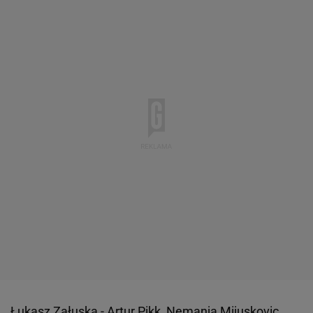
Łukasz Załuska - Artur Pikk, Nemanja Mijuskovic,