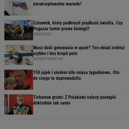
nieakceptowalne warunki"
Człowiek, który podkręcił prędkość światła. Czy
Pogacar łamie prawa biologii?
SUBSKRYPCJA
Masz dość gotowania w upale? Ten obiad zrobisz
szybko i bez kropli potu
MATERIAŁ PROMOCYJNY
150 jajek i siedem kilo mięsa tygodniowo. Oto
do czego to doprowadziło
Tichonow grzmi: Z Polakami należy postąpić
dokładnie tak samo