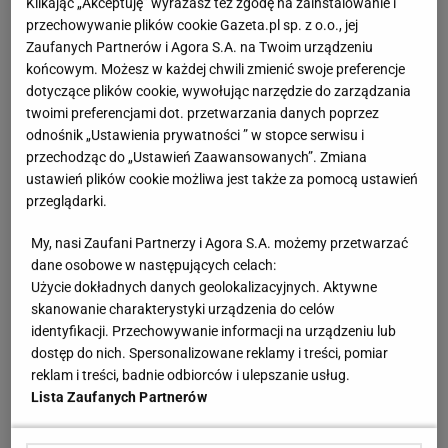
Klikając „Akceptuję” wyrażasz też zgodę na zainstalowanie i
przechowywanie plików cookie Gazeta.pl sp. z o.o., jej
GKS Tychy - 22
Zaufanych Partnerów i Agora S.A. na Twoim urządzeniu
końcowym. Możesz w każdej chwili zmienić swoje preferencje
Podbeskidzie Bielsko-Biała - 21
dotyczące plików cookie, wywołując narzędzie do zarządzania
twoimi preferencjami dot. przetwarzania danych poprzez
Sandecja Nowy Sącz - 20
odnośnik „Ustawienia prywatności ” w stopce serwisu i
przechodząc do „Ustawień Zaawansowanych”. Zmiana
Puszcza Niepołomice - 20
ustawień plików cookie możliwa jest także za pomocą ustawień
przeglądarki.
Największe problemy przy stałych fragmentach gry
miały drużyny, które spadły z Fortuna 1 Ligi.
Olimpia
My, nasi Zaufani Partnerzy i Agora S.A. możemy przetwarzać
dane osobowe w następujących celach:
Grudziądz
, Chojniczanka Chojnice i Wigry Suwałki
Użycie dokładnych danych geolokalizacyjnych. Aktywne
łącznie straciły w ten sposób aż 79 goli! Najlepiej
skanowanie charakterystyki urządzenia do celów
bronili się gracze Stali Mielec i Warty, którzy stracili
identyfikacji. Przechowywanie informacji na urządzeniu lub
dostęp do nich. Spersonalizowane reklamy i treści, pomiar
kolejno 8 i 9 bramek.
reklam i treści, badnie odbiorców i ulepszanie usług.
Lista Zaufanych Partnerów
Stracone gole ze stałych fragmentów gry: