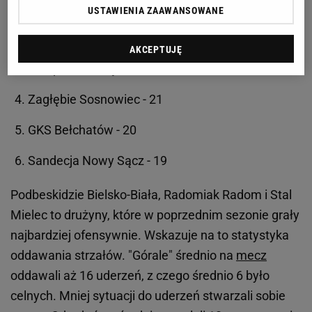
Wigry Suwałki - 27
USTAWIENIA ZAAWANSOWANE
Chojniczanka Chojnice - 26
AKCEPTUJĘ
Olimpia Grudziądz - 26
Zagłębie Sosnowiec - 21
GKS Bełchatów - 20
Sandecja Nowy Sącz - 19
Podbeskidzie Bielsko-Biała, Radomiak Radom i Stal
Mielec to drużyny, które w poprzednim sezonie grały
najbardziej ofensywnie. Wskazuje na to statystyka
oddawania strzałów. "Górale" średnio na
mecz
oddawali aż 16 uderzeń, z czego średnio 6 było
celnych. Mniej sytuacji do uderzeń stwarzali sobie