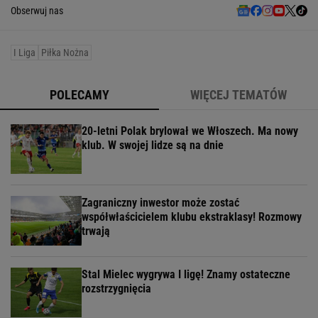
Obserwuj nas
I Liga
Piłka Nożna
POLECAMY
WIĘCEJ TEMATÓW
20-letni Polak brylował we Włoszech. Ma nowy
klub. W swojej lidze są na dnie
Zagraniczny inwestor może zostać
współwłaścicielem klubu ekstraklasy! Rozmowy
trwają
Stal Mielec wygrywa I ligę! Znamy ostateczne
rozstrzygnięcia