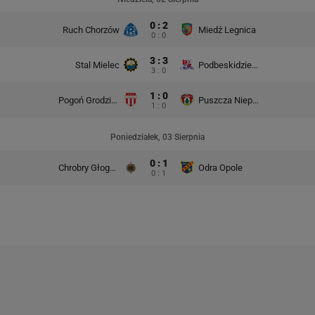
0 : 2
Ruch Chorzów
Miedź Legnica
0 : 0
3 : 3
Stal Mielec
Podbeskidzie Bielsko-Biała
3 : 0
1 : 0
Pogoń Grodzisk Mazowiecki
Puszcza Niepołomice
1 : 0
Poniedziałek, 03 Sierpnia
0 : 1
Chrobry Głogów
Odra Opole
0 : 1