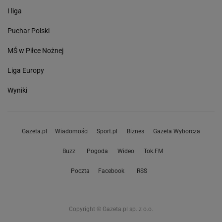
I liga
Puchar Polski
MŚ w Piłce Nożnej
Liga Europy
Wyniki
Gazeta.pl
Wiadomości
Sport.pl
Biznes
Gazeta Wyborcza
Buzz
Pogoda
Wideo
Tok.FM
Poczta
Facebook
RSS
Copyright © Gazeta.pl sp. z o.o.