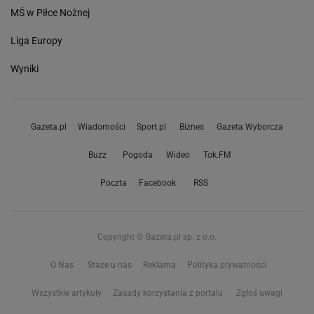
MŚ w Piłce Nożnej
Liga Europy
Wyniki
Gazeta.pl
Wiadomości
Sport.pl
Biznes
Gazeta Wyborcza
Buzz
Pogoda
Wideo
Tok.FM
Poczta
Facebook
RSS
Copyright © Gazeta.pl sp. z o.o.
O Nas
Staże u nas
Reklama
Polityka prywatności
Wszystkie artykuły
Zasady korzystania z portalu
Zgłoś uwagi