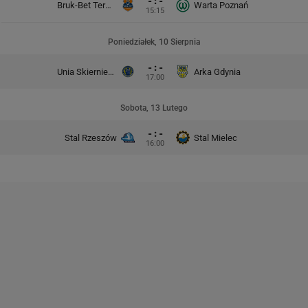
- : -
Bruk-Bet Termalica Nieciecza
Warta Poznań
15:15
Poniedziałek, 10 Sierpnia
- : -
Unia Skierniewice
Arka Gdynia
17:00
Sobota, 13 Lutego
- : -
Stal Rzeszów
Stal Mielec
16:00