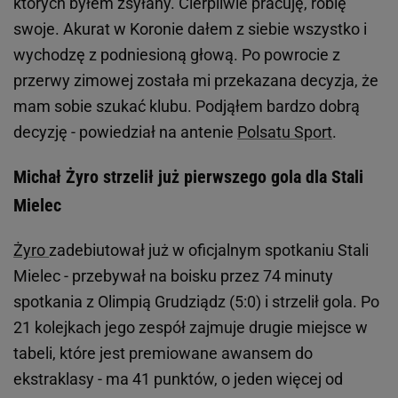
których byłem zsyłany. Cierpliwie pracuję, robię
swoje. Akurat w Koronie dałem z siebie wszystko i
wychodzę z podniesioną głową. Po powrocie z
przerwy zimowej została mi przekazana decyzja, że
mam sobie szukać klubu. Podjąłem bardzo dobrą
decyzję - powiedział na antenie
Polsatu Sport
.
Michał Żyro strzelił już pierwszego gola dla Stali
Mielec
Żyro
zadebiutował już w oficjalnym spotkaniu Stali
Mielec - przebywał na boisku przez 74 minuty
spotkania z Olimpią Grudziądz (5:0) i strzelił gola. Po
21 kolejkach jego zespół zajmuje drugie miejsce w
tabeli, które jest premiowane awansem do
ekstraklasy - ma 41 punktów, o jeden więcej od