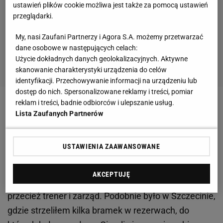
ustawień plików cookie możliwa jest także za pomocą ustawień
przeglądarki.
My, nasi Zaufani Partnerzy i Agora S.A. możemy przetwarzać
dane osobowe w następujących celach:
Użycie dokładnych danych geolokalizacyjnych. Aktywne
skanowanie charakterystyki urządzenia do celów
identyfikacji. Przechowywanie informacji na urządzeniu lub
dostęp do nich. Spersonalizowane reklamy i treści, pomiar
reklam i treści, badnie odbiorców i ulepszanie usług.
Zobacz wideo
Wielki fan Lewandowskiego marnuje
Lista Zaufanych Partnerów
talent?
USTAWIENIA ZAAWANSOWANE
Dlaczego Żyro zdecydował się na taki krok? - Lepiej
mieć szansę gry w pierwszej
lidze
, niż siedzieć w
AKCEPTUJĘ
rezerwach
Korony Kielce
. Taką decyzję podjął
przecież trener i zarząd. Podobnie było w Szczecinie,
gdzie strzeliłem kilka bramek w rezerwach, do