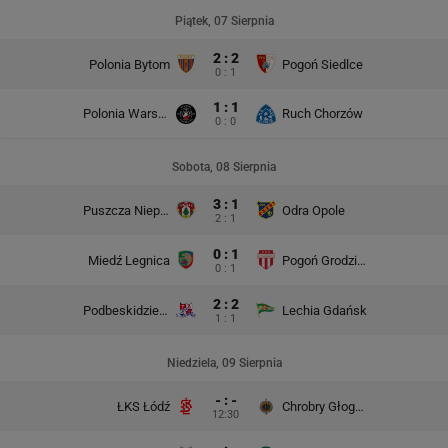
Piątek, 07 Sierpnia
2 : 2
Polonia Bytom
Pogoń Siedlce
0 : 1
1 : 1
Polonia Warszawa
Ruch Chorzów
0 : 0
Sobota, 08 Sierpnia
3 : 1
Puszcza Niepołomice
Odra Opole
2 : 1
0 : 1
Miedź Legnica
Pogoń Grodzisk Mazowiecki
0 : 1
2 : 2
Podbeskidzie Bielsko-Biała
Lechia Gdańsk
1 : 1
Niedziela, 09 Sierpnia
- : -
ŁKS Łódź
Chrobry Głogów
12:30