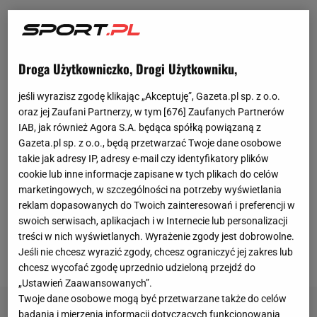
Droga Użytkowniczko, Drogi Użytkowniku,
jeśli wyrazisz zgodę klikając „Akceptuję”, Gazeta.pl sp. z o.o.
Michał Żyro nie znalazł się w kadrze Korony Kielce
oraz jej Zaufani Partnerzy, w tym [
676
] Zaufanych Partnerów
IAB, jak również Agora S.A. będąca spółką powiązaną z
na styczniowe zgrupowanie w
Turcji
i dostał od
Gazeta.pl sp. z o.o., będą przetwarzać Twoje dane osobowe
szefów kieleckiego klubu pozwolenie na szukanie
takie jak adresy IP, adresy e-mail czy identyfikatory plików
nowego klubu.
W efekcie trafił do Stali Mielec -
cookie lub inne informacje zapisane w tych plikach do celów
marketingowych, w szczególności na potrzeby wyświetlania
został wypożyczony do końca trwającego
reklam dopasowanych do Twoich zainteresowań i preferencji w
sezonu.
Jego nowy klub walczy o awans do
swoich serwisach, aplikacjach i w Internecie lub personalizacji
ekstraklasy
,
a jego głównymi rywalami powinny być
treści w nich wyświetlanych. Wyrażenie zgody jest dobrowolne.
Jeśli nie chcesz wyrazić zgody, chcesz ograniczyć jej zakres lub
Warta Poznań oraz Podbeskidzie Bielsko-Biała >>
chcesz wycofać zgodę uprzednio udzieloną przejdź do
„Ustawień Zaawansowanych”.
Twoje dane osobowe mogą być przetwarzane także do celów
badania i mierzenia informacji dotyczących funkcjonowania