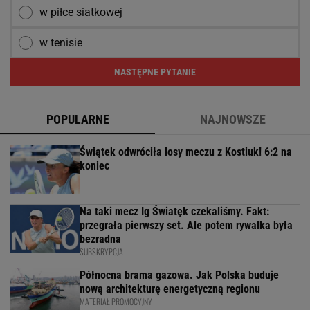
w piłce siatkowej
w tenisie
NASTĘPNE PYTANIE
POPULARNE
NAJNOWSZE
Świątek odwróciła losy meczu z Kostiuk! 6:2 na
koniec
Na taki mecz Ig Światęk czekaliśmy. Fakt:
przegrała pierwszy set. Ale potem rywalka była
bezradna
SUBSKRYPCJA
Północna brama gazowa. Jak Polska buduje
nową architekturę energetyczną regionu
MATERIAŁ PROMOCYJNY