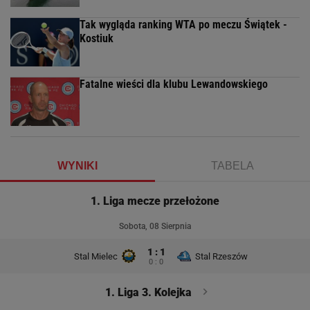
Tak wygląda ranking WTA po meczu Świątek -
Kostiuk
Fatalne wieści dla klubu Lewandowskiego
WYNIKI
TABELA
1. Liga mecze przełożone
Sobota, 08 Sierpnia
1 : 1
Stal Mielec
Stal Rzeszów
0 : 0
1. Liga 3. Kolejka