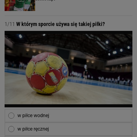
1/11
W którym sporcie używa się takiej piłki?
w piłce wodnej
w piłce ręcznej