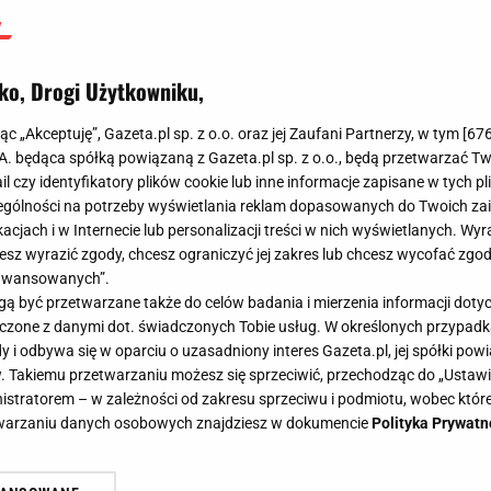
ko, Drogi Użytkowniku,
jąc „Akceptuję”, Gazeta.pl sp. z o.o. oraz jej Zaufani Partnerzy, w tym [
67
.A. będąca spółką powiązaną z Gazeta.pl sp. z o.o., będą przetwarzać T
ail czy identyfikatory plików cookie lub inne informacje zapisane w tych p
gólności na potrzeby wyświetlania reklam dopasowanych do Twoich zain
acjach i w Internecie lub personalizacji treści w nich wyświetlanych. Wyr
cesz wyrazić zgody, chcesz ograniczyć jej zakres lub chcesz wycofać zgo
aawansowanych”.
 być przetwarzane także do celów badania i mierzenia informacji dot
 łączone z danymi dot. świadczonych Tobie usług. W określonych przypad
i odbywa się w oparciu o uzasadniony interes Gazeta.pl, jej spółki powi
. Takiemu przetwarzaniu możesz się sprzeciwić, przechodząc do „Ust
nistratorem – w zależności od zakresu sprzeciwu i podmiotu, wobec które
etwarzaniu danych osobowych znajdziesz w dokumencie
Polityka Prywatn