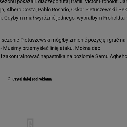
ezonu pokazali, dlaczego tutaj trafili. Victor Froholdt, Ja
ga, Albero Costa, Pablo Rosario, Oskar Pietuszewski i Se
ni. Gdybym miał wyróżnić jednego, wybrałbym Froholdta 
m sezonie Pietuszewski mógłby zmienić pozycję i grać na
 - Musimy przemyśleć linię ataku. Można dać
 i zakontraktować napastnika na poziomie Samu Agheho