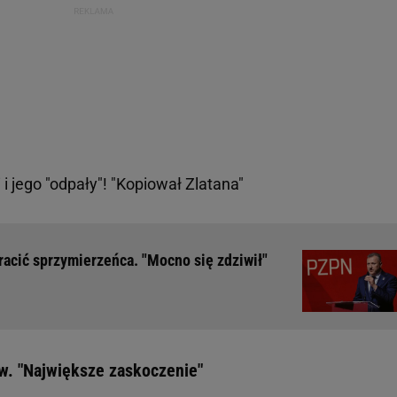
i jego "odpały"! "Kopiował Zlatana"
acić sprzymierzeńca. "Mocno się zdziwił"
w. "Największe zaskoczenie"