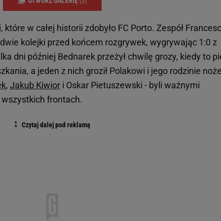
OTWÓRZ GALERIĘ
(3)
i, które w całej historii zdobyło FC Porto. Zespół Frances
a dwie kolejki przed końcem rozgrywek, wygrywając 1:0 z
ka dni później Bednarek przeżył chwilę grozy, kiedy to pi
nia, a jeden z nich groził Polakowi i jego rodzinie noż
ek
,
Jakub Kiwior
i Oskar Pietuszewski - byli ważnymi
wszystkich frontach.