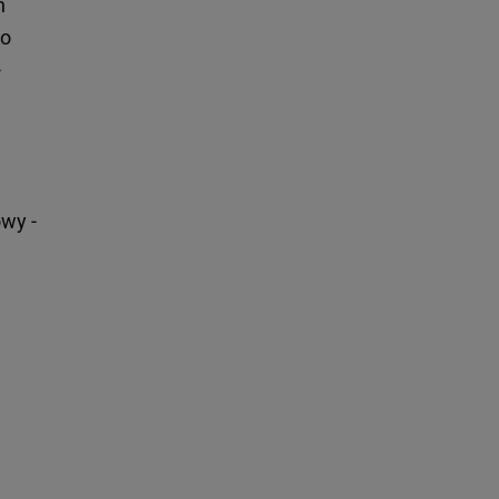
n
ko
-
wy -