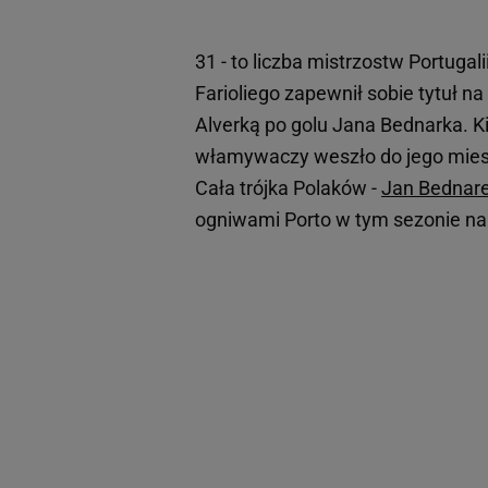
31 - to liczba mistrzostw Portugali
Farioliego zapewnił sobie tytuł n
Alverką po golu Jana Bednarka. Kil
włamywaczy weszło do jego mieszka
Cała trójka Polaków -
Jan Bednar
ogniwami Porto w tym sezonie na 