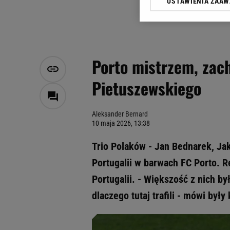
USTAWIENIA ZAA
Klikając „Akceptuję” wyra
Zaufanych Partnerów i A
dotyczące plików cookie,
odnośnik „Ustawienia pr
plików cookie możliwa je
Porto mistrzem, zac
My, nasi Zaufani Partne
Pietuszewskiego
Użycie dokładnych danych
Przechowywanie informacji
badnie odbiorców i uleps
Aleksander Bernard
10 maja 2026, 13:38
Trio Polaków - Jan Bednarek, Jak
Portugalii w barwach FC Porto. 
Portugalii. - Większość z nich by
dlaczego tutaj trafili - mówi był