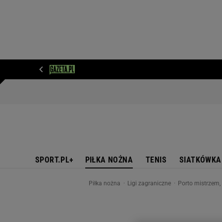
WIADOMOŚCI
NEXT
SPORT
PLOTEK
D
SPORT.PL+
PIŁKA NOŻNA
TENIS
SIATKÓWKA
Piłka nożna
Ligi zagraniczne
Porto mistrzem,