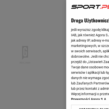
Droga Użytkownicz
jeśli wyrazisz zgodę klika
IAB, jak również Agora S
jak adresy IP, adresy e-m
marketingowych, w szcze
w swoich serwisach, aplik
dobrowolne. Jeśli nie ch
przejdź do „Ustawień Z
Twoje dane osobowe mogą
serwisów i aplikacji lub
danych nie wymaga zgody 
lub Zaufanych Partnerów
lub przez kontakt z admi
Więcej informacji o prz
Prywatności Agora S.A.