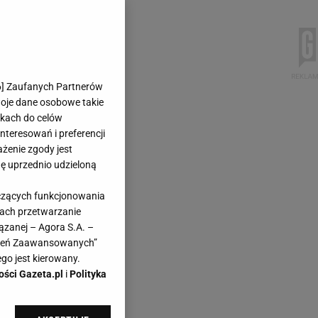
6
] Zaufanych Partnerów
woje dane osobowe takie
likach do celów
teresowań i preferencji
ażenie zgody jest
dę uprzednio udzieloną
yczących funkcjonowania
kach przetwarzanie
ązanej – Agora S.A. –
awień Zaawansowanych”
go jest kierowany.
ości Gazeta.pl
i
Polityka