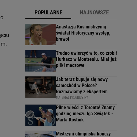
POPULARNE
NAJNOWSZE
co
Anastazja Kuś mistrzynią
świata! Historyczny występ,
ęciu
brawo!
em.
Trudno uwierzyć w to, co zrobił
Hurkacz w Montrealu. Miał już
piłki meczowe
Jak teraz kupuje się nowy
samochód w Polsce?
Rozmawiamy z ekspertem
MATERIAŁ PROMOCYJNY
Pilne wieści z Toronto! Znamy
godzinę meczu Iga Świątek -
Marta Kostiuk
Mistrzyni olimpijska kończy