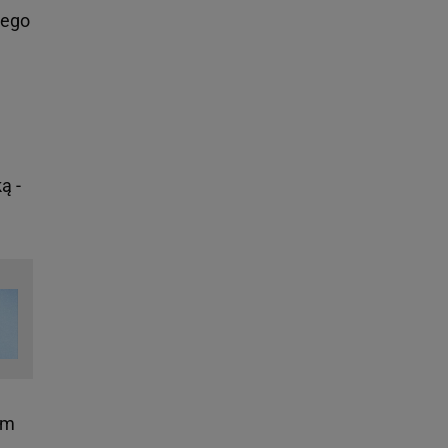
tego
ą -
am