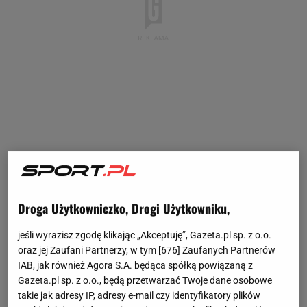
Droga Użytkowniczko, Drogi Użytkowniku,
Niezależnie, czy mówimy o 1. Bundeslidze, czy o jej
zapleczu lub trzeciej
lidze
, to znajdziemy tam wiele
jeśli wyrazisz zgodę klikając „Akceptuję”, Gazeta.pl sp. z o.o.
uznanych i legendarnych klubów. Na trzecim
oraz jej Zaufani Partnerzy, w tym [
676
] Zaufanych Partnerów
IAB, jak również Agora S.A. będąca spółką powiązaną z
poziomie rozgrywkowym w Niemczech walczą takie
Gazeta.pl sp. z o.o., będą przetwarzać Twoje dane osobowe
zespoły, jak Hansa Rostock, Alemania Aachen czy
takie jak adresy IP, adresy e-mail czy identyfikatory plików