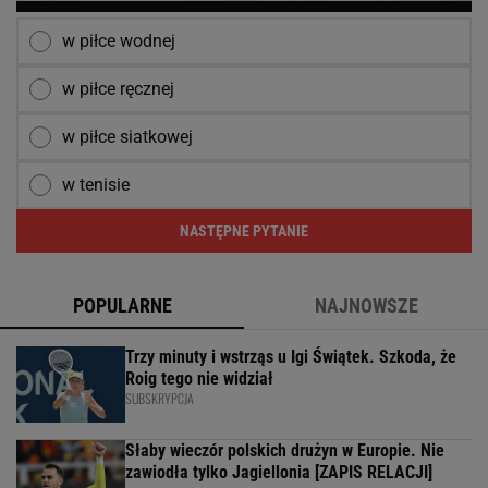
w piłce wodnej
w piłce ręcznej
w piłce siatkowej
w tenisie
NASTĘPNE PYTANIE
POPULARNE
NAJNOWSZE
Trzy minuty i wstrząs u Igi Świątek. Szkoda, że
Roig tego nie widział
SUBSKRYPCJA
Słaby wieczór polskich drużyn w Europie. Nie
zawiodła tylko Jagiellonia [ZAPIS RELACJI]