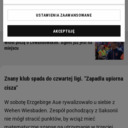
Zobacz wideo
Probierz uratował karierę
USTAWIENIA ZAAWANSOWANE
Koseckiego? "Będę mu za to na zawsze wdzięczny"
AKCEPTUJĘ
Włosi piszą o Lewandowskim. Agent już jest na
miejscu
Znany klub spada do czwartej ligi. "Zapadła upiorna
cisza"
W sobotę Erzgebirge Aue rywalizowało u siebie z
Wehen Wiesbaden. Zespół pochodzący z Saksonii
nie mógł stracić punktów, by wciąż mieć
matematyczne szanse na utrzymanie w trzeciej