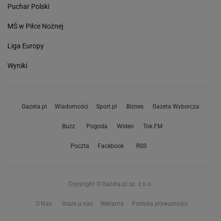
Puchar Polski
MŚ w Piłce Nożnej
Liga Europy
Wyniki
Gazeta.pl
Wiadomości
Sport.pl
Biznes
Gazeta Wyborcza
Buzz
Pogoda
Wideo
Tok.FM
Poczta
Facebook
RSS
Copyright © Gazeta.pl sp. z o.o.
O Nas
Staże u nas
Reklama
Polityka prywatności