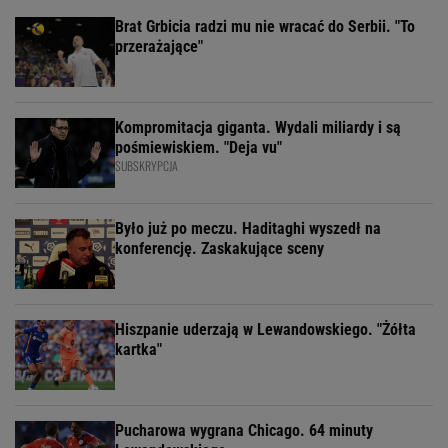
Brat Grbicia radzi mu nie wracać do Serbii. "To
przerażające"
Kompromitacja giganta. Wydali miliardy i są
pośmiewiskiem. "Deja vu"
SUBSKRYPCJA
Było już po meczu. Haditaghi wyszedł na
konferencję. Zaskakujące sceny
Hiszpanie uderzają w Lewandowskiego. "Żółta
kartka"
Pucharowa wygrana Chicago. 64 minuty