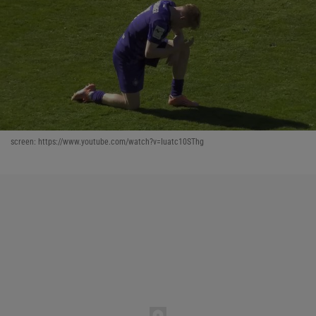
screen: https://www.youtube.com/watch?v=Iuatc10SThg