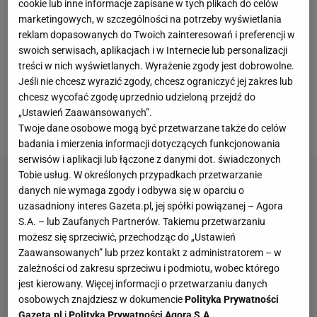
TSV 1860 Monachium. W 2. Bundeslidze blisko
cookie lub inne informacje zapisane w tych plikach do celów
marketingowych, w szczególności na potrzeby wyświetlania
wywalczenia awansu jest
Schalke 04
, ale są tam też
reklam dopasowanych do Twoich zainteresowań i preferencji w
inne uznane marki, takie jak Hannover 96,
FC
swoich serwisach, aplikacjach i w Internecie lub personalizacji
Kaiserslautern
, Fortuna Dusseldorf, FC Nurnberg,
treści w nich wyświetlanych. Wyrażenie zgody jest dobrowolne.
Jeśli nie chcesz wyrazić zgody, chcesz ograniczyć jej zakres lub
Dynamo Drezno oraz Arminia Bielefeld. Niestety na
chcesz wycofać zgodę uprzednio udzieloną przejdź do
poziom czwartej
ligi
(Regionalliga) spada jedna z
„Ustawień Zaawansowanych”.
uznanych marek za naszą zachodnią granicą.
Twoje dane osobowe mogą być przetwarzane także do celów
badania i mierzenia informacji dotyczących funkcjonowania
serwisów i aplikacji lub łączone z danymi dot. świadczonych
Tobie usług. W określonych przypadkach przetwarzanie
danych nie wymaga zgody i odbywa się w oparciu o
uzasadniony interes Gazeta.pl, jej spółki powiązanej – Agora
S.A. – lub Zaufanych Partnerów. Takiemu przetwarzaniu
możesz się sprzeciwić, przechodząc do „Ustawień
Zaawansowanych” lub przez kontakt z administratorem – w
zależności od zakresu sprzeciwu i podmiotu, wobec którego
jest kierowany. Więcej informacji o przetwarzaniu danych
osobowych znajdziesz w dokumencie
Polityka Prywatności
Gazeta.pl
i
Polityka Prywatności Agora S.A.