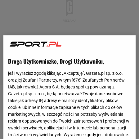
Droga Użytkowniczko, Drogi Użytkowniku,
jeśli wyrazisz zgodę klikając „Akceptuję”, Gazeta.pl sp. z o.o.
oraz jej Zaufani Partnerzy, w tym [
676
] Zaufanych Partnerów
IAB, jak również Agora S.A. będąca spółką powiązaną z
Gazeta.pl sp. z o.o., będą przetwarzać Twoje dane osobowe
Nowy selekcjoner reprezentacji Polski jest również
takie jak adresy IP, adresy e-mail czy identyfikatory plików
byłym reprezentantem Polski. Po zakończeniu
cookie lub inne informacje zapisane w tych plikach do celów
marketingowych, w szczególności na potrzeby wyświetlania
kariery piłkarskiej został trenerem i podjął pracę w
reklam dopasowanych do Twoich zainteresowań i preferencji w
akademii Osasuny. Dziewięć lat - tyle potrzebował,
swoich serwisach, aplikacjach i w Internecie lub personalizacji
by samodzielnie przejąć zespół w seniorach.
treści w nich wyświetlanych. Wyrażenie zgody jest dobrowolne.