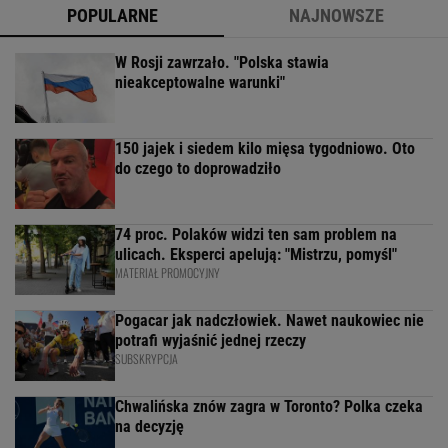
POPULARNE
NAJNOWSZE
W Rosji zawrzało. "Polska stawia
nieakceptowalne warunki"
150 jajek i siedem kilo mięsa tygodniowo. Oto
do czego to doprowadziło
74 proc. Polaków widzi ten sam problem na
ulicach. Eksperci apelują: "Mistrzu, pomyśl"
MATERIAŁ PROMOCYJNY
Pogacar jak nadczłowiek. Nawet naukowiec nie
potrafi wyjaśnić jednej rzeczy
SUBSKRYPCJA
Chwalińska znów zagra w Toronto? Polka czeka
na decyzję