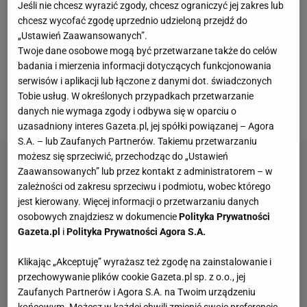
Jeśli nie chcesz wyrazić zgody, chcesz ograniczyć jej zakres lub
Pracował też w Legii Warszawa, Lechu Poznań czy
chcesz wycofać zgodę uprzednio udzieloną przejdź do
Górniku Zabrze. Na koncie ma mistrzostwo Polski,
„Ustawień Zaawansowanych”.
dwa Puchary i jeden Superpuchar Polski. Obecnie
Twoje dane osobowe mogą być przetwarzane także do celów
badania i mierzenia informacji dotyczących funkcjonowania
zajmuje się przygotowaniami do wrześniowych
serwisów i aplikacji lub łączone z danymi dot. świadczonych
meczów
Ligi Narodów. W nich reprezentacja Polski
Tobie usług. W określonych przypadkach przetwarzanie
zmierzy się z Finlandią i Holandią.
danych nie wymaga zgody i odbywa się w oparciu o
uzasadniony interes Gazeta.pl, jej spółki powiązanej – Agora
S.A. – lub Zaufanych Partnerów. Takiemu przetwarzaniu
możesz się sprzeciwić, przechodząc do „Ustawień
Zaawansowanych” lub przez kontakt z administratorem – w
zależności od zakresu sprzeciwu i podmiotu, wobec którego
jest kierowany. Więcej informacji o przetwarzaniu danych
osobowych znajdziesz w dokumencie
Polityka Prywatności
Gazeta.pl
i
Polityka Prywatności Agora S.A.
Klikając „Akceptuję” wyrażasz też zgodę na zainstalowanie i
przechowywanie plików cookie Gazeta.pl sp. z o.o., jej
Zaufanych Partnerów i Agora S.A. na Twoim urządzeniu
końcowym. Możesz w każdej chwili zmienić swoje preferencje