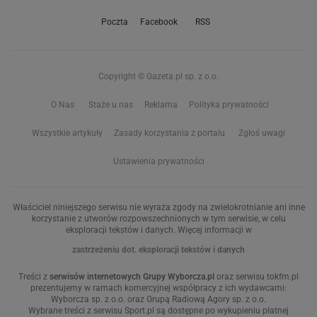
Poczta
Facebook
RSS
Copyright © Gazeta.pl sp. z o.o.
O Nas
Staże u nas
Reklama
Polityka prywatności
Wszystkie artykuły
Zasady korzystania z portalu
Zgłoś uwagi
Ustawienia prywatności
Właściciel niniejszego serwisu nie wyraża zgody na zwielokrotnianie ani inne
korzystanie z utworów rozpowszechnionych w tym serwisie, w celu
eksploracji tekstów i danych. Więcej informacji w
zastrzeżeniu dot. eksploracji tekstów i danych
Treści z
serwisów internetowych Grupy Wyborcza.pl
oraz serwisu tokfm.pl
prezentujemy w ramach komercyjnej współpracy z ich wydawcami:
Wyborcza sp. z o.o. oraz Grupą Radiową Agory sp. z o.o.
Wybrane treści z serwisu Sport.pl są dostępne po wykupieniu płatnej