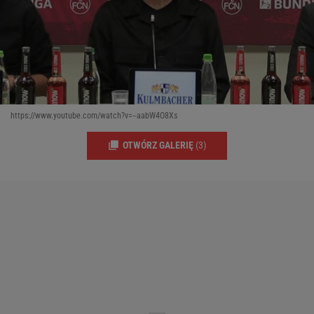
https://www.youtube.com/watch?v=--aabW4O8Xs
OTWÓRZ GALERIĘ
(3)