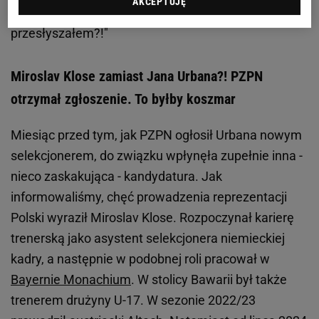
AKCEPTUJĘ
Zobacz wideo
Urban nie wytrzymał! "Czy ja się nie
przesłyszałem?!"
Miroslav Klose zamiast Jana Urbana?! PZPN
otrzymał zgłoszenie. To byłby koszmar
Miesiąc przed tym, jak PZPN ogłosił Urbana nowym
selekcjonerem, do związku wpłynęła zupełnie inna -
nieco zaskakująca - kandydatura. Jak
informowaliśmy, chęć prowadzenia reprezentacji
Polski wyraził Miroslav Klose. Rozpoczynał karierę
trenerską jako asystent selekcjonera niemieckiej
kadry, a następnie w podobnej roli pracował w
Bayernie Monachium
. W stolicy Bawarii był także
trenerem drużyny U-17. W sezonie 2022/23