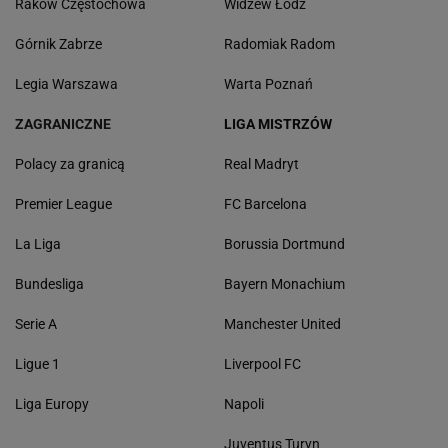
Raków Częstochowa
Widzew Łódź
Górnik Zabrze
Radomiak Radom
Legia Warszawa
Warta Poznań
ZAGRANICZNE
LIGA MISTRZÓW
Polacy za granicą
Real Madryt
Premier League
FC Barcelona
La Liga
Borussia Dortmund
Bundesliga
Bayern Monachium
Serie A
Manchester United
Ligue 1
Liverpool FC
Liga Europy
Napoli
Juventus Turyn