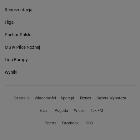
Reprezentacja
I liga
Puchar Polski
MŚ w Piłce Nożnej
Liga Europy
Wyniki
Gazeta.pl
Wiadomości
Sport.pl
Biznes
Gazeta Wyborcza
Buzz
Pogoda
Wideo
Tok.FM
Poczta
Facebook
RSS