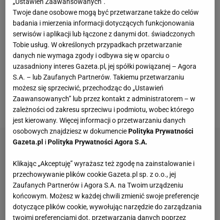
„Ustawień Zaawansowanych”.
notując ani jednego gola czy asysty. Nieco więcej
Twoje dane osobowe mogą być przetwarzane także do celów
szans dostawał w klubowych rezerwach. Jeżeli z
badania i mierzenia informacji dotyczących funkcjonowania
czegoś mógł zostać zapamiętany, to z brutalnego
serwisów i aplikacji lub łączone z danymi dot. świadczonych
Tobie usług. W określonych przypadkach przetwarzanie
faulu na Michale Heliku w meczu Korona - Cracovia
danych nie wymaga zgody i odbywa się w oparciu o
(1:0), za który otrzymał cztery mecze zawieszenia.
uzasadniony interes Gazeta.pl, jej spółki powiązanej – Agora
Ewentualnie z urodzinowego zdjęcia na tle obozu
S.A. – lub Zaufanych Partnerów. Takiemu przetwarzaniu
możesz się sprzeciwić, przechodząc do „Ustawień
koncentracyjnego Auschwitz. Nikt w
Ekstraklasie
za
Zaawansowanych” lub przez kontakt z administratorem – w
nim nie tęsknił.
zależności od zakresu sprzeciwu i podmiotu, wobec którego
jest kierowany. Więcej informacji o przetwarzaniu danych
osobowych znajdziesz w dokumencie
Polityka Prywatności
Gazeta.pl
i
Polityka Prywatności Agora S.A.
Klikając „Akceptuję” wyrażasz też zgodę na zainstalowanie i
przechowywanie plików cookie Gazeta.pl sp. z o.o., jej
Zaufanych Partnerów i Agora S.A. na Twoim urządzeniu
końcowym. Możesz w każdej chwili zmienić swoje preferencje
dotyczące plików cookie, wywołując narzędzie do zarządzania
twoimi preferencjami dot. przetwarzania danych poprzez