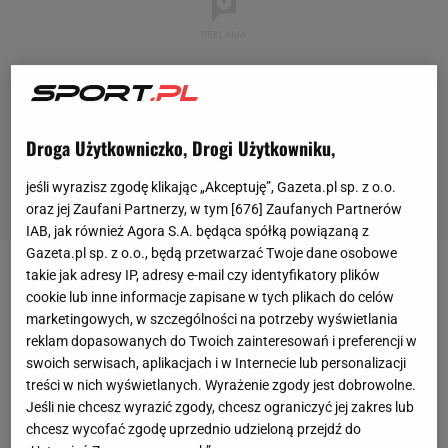
Droga Użytkowniczko, Drogi Użytkowniku,
jeśli wyrazisz zgodę klikając „Akceptuję”, Gazeta.pl sp. z o.o.
oraz jej Zaufani Partnerzy, w tym [
676
] Zaufanych Partnerów
IAB, jak również Agora S.A. będąca spółką powiązaną z
Gazeta.pl sp. z o.o., będą przetwarzać Twoje dane osobowe
takie jak adresy IP, adresy e-mail czy identyfikatory plików
Zobacz wideo
cookie lub inne informacje zapisane w tych plikach do celów
marketingowych, w szczególności na potrzeby wyświetlania
reklam dopasowanych do Twoich zainteresowań i preferencji w
W sezonie 2019/2020 piłkarzem ekstraklasowej
swoich serwisach, aplikacjach i w Internecie lub personalizacji
Korony
Kielce był Rodrigo Zalazar, wypożyczony z
treści w nich wyświetlanych. Wyrażenie zgody jest dobrowolne.
Eintrachtu Frankfurt
. Zalazar jednak odbił się od
Jeśli nie chcesz wyrazić zgody, chcesz ograniczyć jej zakres lub
chcesz wycofać zgodę uprzednio udzieloną przejdź do
Korony, w której zagrał dziewięć
meczów
, nie