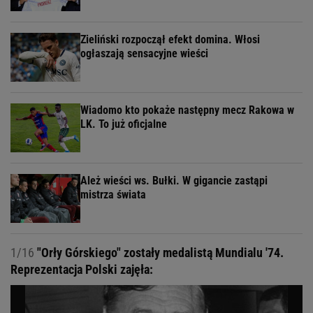
Zieliński rozpoczął efekt domina. Włosi
ogłaszają sensacyjne wieści
Wiadomo kto pokaże następny mecz Rakowa w
LK. To już oficjalne
Ależ wieści ws. Bułki. W gigancie zastąpi
mistrza świata
1/16
"Orły Górskiego" zostały medalistą Mundialu '74.
Reprezentacja Polski zajęła: