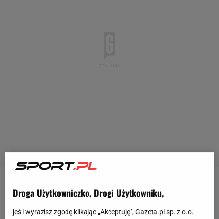
Bayer Leverkusen jest absolutną rewelacją tego
Droga Użytkowniczko, Drogi Użytkowniku,
sezonu w czołowych ligach europejskich. Zespół,
jeśli wyrazisz zgodę klikając „Akceptuję”, Gazeta.pl sp. z o.o.
którego trenerem jest Xabi Alonso, nie przegrał