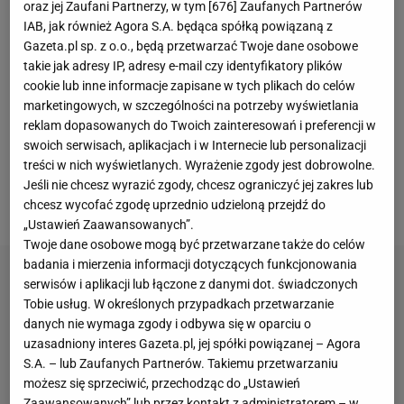
oraz jej Zaufani Partnerzy, w tym [
676
] Zaufanych Partnerów
jeszcze żadnego spotkania we wszystkich
IAB, jak również Agora S.A. będąca spółką powiązaną z
Gazeta.pl sp. z o.o., będą przetwarzać Twoje dane osobowe
rozgrywkach. W lidze niemieckiej Bayer ma
takie jak adresy IP, adresy e-mail czy identyfikatory plików
trzynaście punktów przewagi nad drugim Bayernem
cookie lub inne informacje zapisane w tych plikach do celów
Monachium i coraz więcej wskazuje na to, że to ten
marketingowych, w szczególności na potrzeby wyświetlania
zespół przerwie dominację monachijczyków. W
reklam dopasowanych do Twoich zainteresowań i preferencji w
swoich serwisach, aplikacjach i w Internecie lub personalizacji
Lidze Europy Leverkusen zagra o półfinał z West
treści w nich wyświetlanych. Wyrażenie zgody jest dobrowolne.
Hamem United. W środowy wieczór Bayer mógł
Jeśli nie chcesz wyrazić zgody, chcesz ograniczyć jej zakres lub
wywalczyć awans do
finału
Pucharu Niemiec.
chcesz wycofać zgodę uprzednio udzieloną przejdź do
„Ustawień Zaawansowanych”.
Twoje dane osobowe mogą być przetwarzane także do celów
badania i mierzenia informacji dotyczących funkcjonowania
serwisów i aplikacji lub łączone z danymi dot. świadczonych
Tobie usług. W określonych przypadkach przetwarzanie
danych nie wymaga zgody i odbywa się w oparciu o
uzasadniony interes Gazeta.pl, jej spółki powiązanej – Agora
S.A. – lub Zaufanych Partnerów. Takiemu przetwarzaniu
możesz się sprzeciwić, przechodząc do „Ustawień
Zaawansowanych” lub przez kontakt z administratorem – w