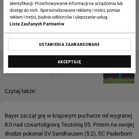
identyfikacji. Przechowywanie informacji na urządzeniu lub
dostęp do nich. Spersonalizowane reklamy i treści, pomiar
reklam i treści, badnie odbiorców i ulepszanie usług.
Lista Zaufanych Partnerów
Zobacz wideo
Jan Bednarek w ogniu krytyki!
Probierz: Dobrze wybrałem
USTAWIENIA ZAAWANSOWANE
AKCEPTUJĘ
"Szkodniki". To ma ochronić Lewandowskiego
i spółkę. Barcelona reaguje
Czytaj także:
Bayer zaczął grę w krajowym pucharze od wygranej
8:0 nad czwartoligową Teutonią 05. Potem na swojej
drodze pokonał SV Sandhausen (5:2), SC Paderborn