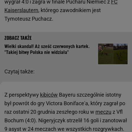
wygrał 4:0 i zagra w finale Pucharu Niemiec z
FC
Kaiserslautern
, którego zawodnikiem jest
Tymoteusz Puchacz.
Wielki skandal! Aż sześć czerwonych kartek.
"Takiej bitwy Polska nie widziała"
Czytaj także:
Z perspektywy
kibiców
Bayeru szczególnie istotny
był powrót do gry Victora Boniface'a, który zagrał po
raz ostatni 20 grudnia zeszłego roku w
meczu
z Vfl
Bochum (4:0). Nigeryjczyk strzelił 16 goli i zanotował
9 asyst w 24 meczach we wszystkich rozgrywkach.