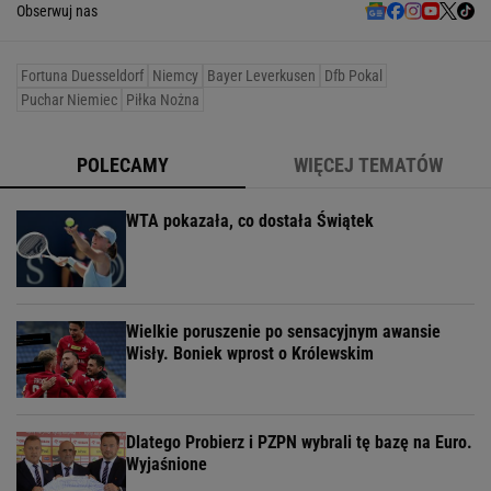
Obserwuj nas
Fortuna Duesseldorf
Niemcy
Bayer Leverkusen
Dfb Pokal
Puchar Niemiec
Piłka Nożna
POLECAMY
WIĘCEJ TEMATÓW
WTA pokazała, co dostała Świątek
Wielkie poruszenie po sensacyjnym awansie
Wisły. Boniek wprost o Królewskim
Dlatego Probierz i PZPN wybrali tę bazę na Euro.
Wyjaśnione