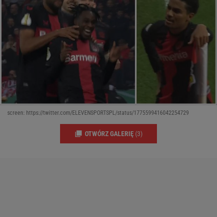
screen: https://twitter.com/ELEVENSPORTSPL/status/1775599416042254729
OTWÓRZ GALERIĘ
(3)