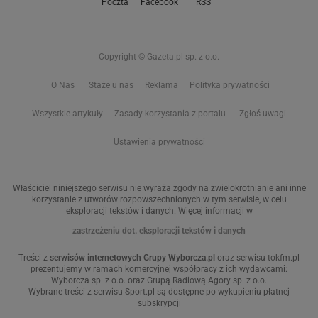
Poczta
Facebook
RSS
Copyright © Gazeta.pl sp. z o.o.
O Nas
Staże u nas
Reklama
Polityka prywatności
Wszystkie artykuły
Zasady korzystania z portalu
Zgłoś uwagi
Ustawienia prywatności
Właściciel niniejszego serwisu nie wyraża zgody na zwielokrotnianie ani inne
korzystanie z utworów rozpowszechnionych w tym serwisie, w celu
eksploracji tekstów i danych. Więcej informacji w
zastrzeżeniu dot. eksploracji tekstów i danych
Treści z
serwisów internetowych Grupy Wyborcza.pl
oraz serwisu tokfm.pl
prezentujemy w ramach komercyjnej współpracy z ich wydawcami:
Wyborcza sp. z o.o. oraz Grupą Radiową Agory sp. z o.o.
Wybrane treści z serwisu Sport.pl są dostępne po wykupieniu płatnej
subskrypcji