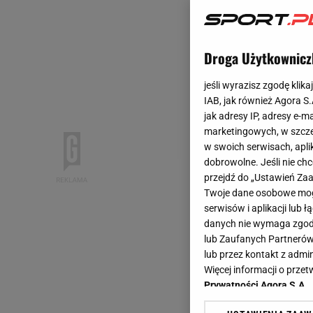
Droga Użytkownicz
jeśli wyrazisz zgodę klika
IAB, jak również Agora S
jak adresy IP, adresy e-m
marketingowych, w szcze
w swoich serwisach, aplik
dobrowolne. Jeśli nie ch
przejdź do „Ustawień Z
Twoje dane osobowe mogą
serwisów i aplikacji lub
danych nie wymaga zgody 
lub Zaufanych Partnerów
lub przez kontakt z admi
Więcej informacji o prz
Prywatności Agora S.A.