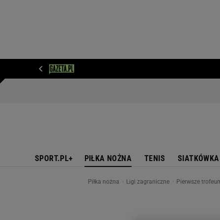
WIADOMOŚCI
NEXT
SPORT
PLOTEK
D
SPORT.PL+
PIŁKA NOŻNA
TENIS
SIATKÓWKA
Piłka nożna
Ligi zagraniczne
Pierwsze trofeu