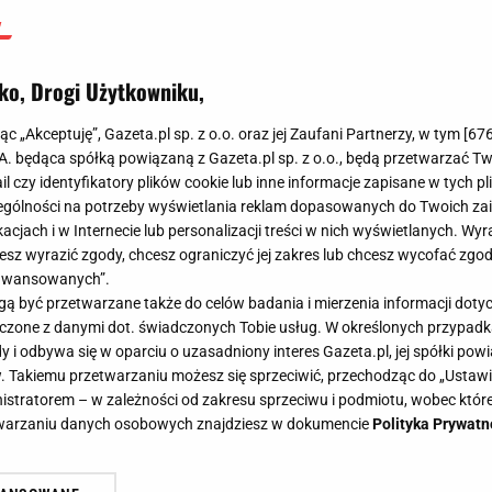
ko, Drogi Użytkowniku,
jąc „Akceptuję”, Gazeta.pl sp. z o.o. oraz jej Zaufani Partnerzy, w tym [
67
.A. będąca spółką powiązaną z Gazeta.pl sp. z o.o., będą przetwarzać T
ail czy identyfikatory plików cookie lub inne informacje zapisane w tych p
gólności na potrzeby wyświetlania reklam dopasowanych do Twoich zain
acjach i w Internecie lub personalizacji treści w nich wyświetlanych. Wyr
cesz wyrazić zgody, chcesz ograniczyć jej zakres lub chcesz wycofać zgo
aawansowanych”.
 być przetwarzane także do celów badania i mierzenia informacji dot
 łączone z danymi dot. świadczonych Tobie usług. W określonych przypad
i odbywa się w oparciu o uzasadniony interes Gazeta.pl, jej spółki powi
. Takiemu przetwarzaniu możesz się sprzeciwić, przechodząc do „Ust
nistratorem – w zależności od zakresu sprzeciwu i podmiotu, wobec które
etwarzaniu danych osobowych znajdziesz w dokumencie
Polityka Prywatn