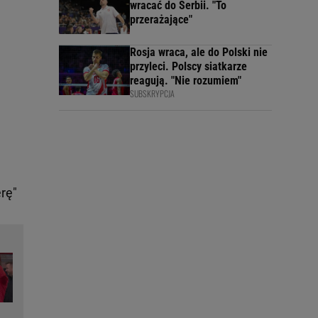
wracać do Serbii. "To
przerażające"
Rosja wraca, ale do Polski nie
przyleci. Polscy siatkarze
reagują. "Nie rozumiem"
SUBSKRYPCJA
erę"