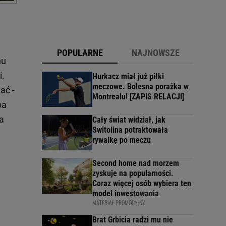
POPULARNE
NAJNOWSZE
nu
i.
Hurkacz miał już piłki
meczowe. Bolesna porażka w
ać -
Montrealu! [ZAPIS RELACJI]
pa
a
Cały świat widział, jak
Switolina potraktowała
rywalkę po meczu
Second home nad morzem
zyskuje na popularności.
Coraz więcej osób wybiera ten
model inwestowania
MATERIAŁ PROMOCYJNY
Brat Grbicia radzi mu nie