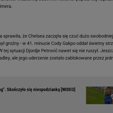
almera.
prawiła, że Chelsea zaczęła się czuć dużo swobodnie
 był groźny - w 41. minucie Cody Gakpo oddał świetny strz
W tej sytuacji Djordje Petrović nawet się nie ruszył. Jesz
dley, ale jego uderzenie zostało zablokowane przez jed
ong". Skończyło się niespodzianką [WIDEO]