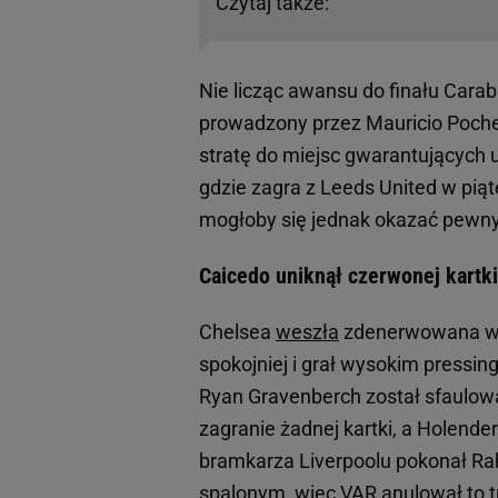
Czytaj także:
Nie licząc awansu do finału Cara
prowadzony przez Mauricio Poche
stratę do miejsc gwarantujących 
gdzie zagra z Leeds United w piąt
mogłoby się jednak okazać pewny
Caicedo uniknął czerwonej kartki
Chelsea
weszła
zdenerwowana w m
spokojniej i grał wysokim pressin
Ryan Gravenberch został sfaulow
zagranie żadnej kartki, a Holende
bramkarza Liverpoolu pokonał Rahe
spalonym, więc VAR anulował to tr