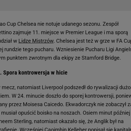
bao Cup Chelsea nie notuje udanego sezonu. Zespół
ttino zajmuje 11. miejsce w Premier League i ma sporą
udział w
Lidze Mistrzów
. Chelsea jest też w grze w FA Cu
ej rundzie tego pucharu. Wzniesienie Pucharu Ligi Angiel
m punktem zwrotnym dla ekipy ze Stamford Bridge.
. Spora kontrowersja w hicie
ecz, natomiast Liverpool podszedł do rywalizacji dużo
giem. W 24. minucie doszło do sporej kontrowersji, poni
any przez Moisesa Caicedo. Ekwadorczyk nie zobaczył z
r musiał opuścić boisko na noszach. Osiem minut później
em Sterling, natomiast okazało się, że Anglik był na
afienie. Wcześniej Caoimhin Kelleher popisał się kapital