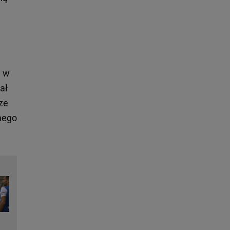
j w
ał
cze
nego