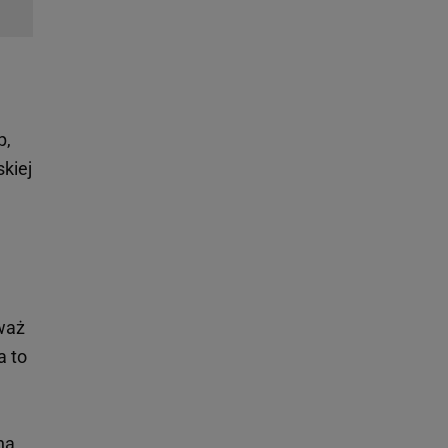
p,
skiej
eważ
a to
ną