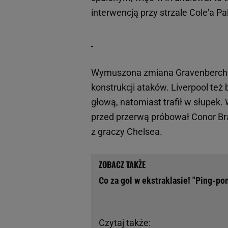
interwencją przy strzale Cole'a P
Wymuszona zmiana Gravenbercha s
konstrukcji ataków. Liverpool też
głową, natomiast trafił w słupek. 
przed przerwą próbował Conor Bra
z graczy Chelsea.
Co za gol w ekstraklasie! "Ping-p
Czytaj także: