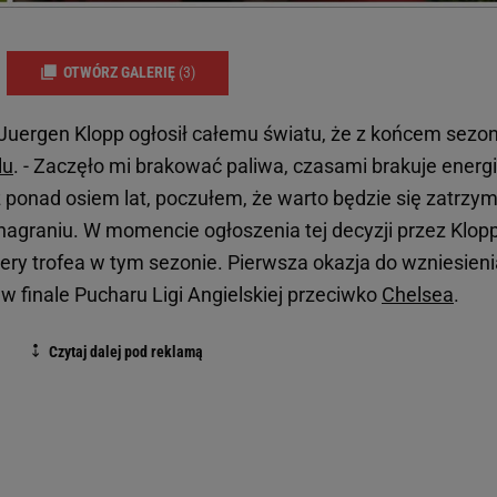
OTWÓRZ GALERIĘ
(3)
y Juergen Klopp ogłosił całemu światu, że z końcem sezo
lu
. - Zaczęło mi brakować paliwa, czasami brakuje energi
z ponad osiem lat, poczułem, że warto będzie się zatrzym
agraniu. W momencie ogłoszenia tej decyzji przez Klop
ery trofea w tym sezonie. Pierwsza okazja do wzniesieni
w finale Pucharu Ligi Angielskiej przeciwko
Chelsea
.