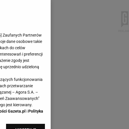
6
] Zaufanych Partnerów
woje dane osobowe takie
likach do celów
teresowań i preferencji
ażenie zgody jest
dę uprzednio udzieloną
yczących funkcjonowania
kach przetwarzanie
ązanej – Agora S.A. –
awień Zaawansowanych”
go jest kierowany.
ości Gazeta.pl
i
Polityka