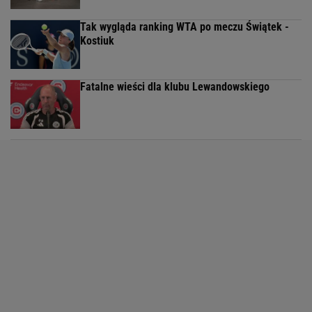
Tak wygląda ranking WTA po meczu Świątek -
Kostiuk
Fatalne wieści dla klubu Lewandowskiego