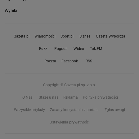
Wyniki
Gazeta.pl
Wiadomości
Sport.pl
Biznes
Gazeta Wyborcza
Buzz
Pogoda
Wideo
Tok.FM
Poczta
Facebook
RSS
Copyright © Gazeta.pl sp. z o.o.
O Nas
Staże u nas
Reklama
Polityka prywatności
Wszystkie artykuły
Zasady korzystania z portalu
Zgłoś uwagi
Ustawienia prywatności