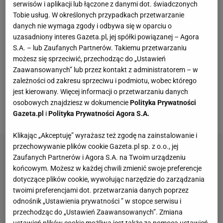
serwisów i aplikacji lub łączone z danymi dot. świadczonych
nowym klubie. 30-latek strzela jak na zawołanie. Od
Tobie usług. W określonych przypadkach przetwarzanie
początku tego sezonu wystąpił w 15
meczach
danych nie wymaga zgody i odbywa się w oparciu o
uzasadniony interes Gazeta.pl, jej spółki powiązanej – Agora
Bundesligi, zdobywając 21 goli i pięć asyst. Tak
S.A. – lub Zaufanych Partnerów. Takiemu przetwarzaniu
świetne statystyki Anglika w Bayernie Monachium
możesz się sprzeciwić, przechodząc do „Ustawień
rozbudzają wyobraźnię. Do tego stopnia, że pojawia
Zaawansowanych” lub przez kontakt z administratorem – w
zależności od zakresu sprzeciwu i podmiotu, wobec którego
się sporo pytań, czy Anglik pobije rekord
jest kierowany. Więcej informacji o przetwarzaniu danych
Lewandowskiego i strzeli więcej, niż 41 goli w
osobowych znajdziesz w dokumencie
Polityka Prywatności
jednym sezonie Bundesligi.
Gazeta.pl
i
Polityka Prywatności Agora S.A.
Klikając „Akceptuję” wyrażasz też zgodę na zainstalowanie i
przechowywanie plików cookie Gazeta.pl sp. z o.o., jej
Zaufanych Partnerów i Agora S.A. na Twoim urządzeniu
końcowym. Możesz w każdej chwili zmienić swoje preferencje
dotyczące plików cookie, wywołując narzędzie do zarządzania
twoimi preferencjami dot. przetwarzania danych poprzez
odnośnik „Ustawienia prywatności ” w stopce serwisu i
przechodząc do „Ustawień Zaawansowanych”. Zmiana