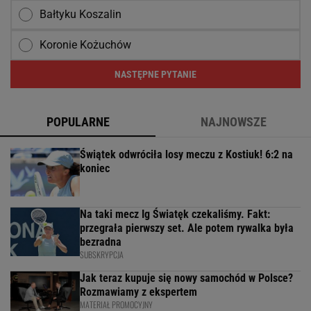
Bałtyku Koszalin
Koronie Kożuchów
NASTĘPNE PYTANIE
POPULARNE
NAJNOWSZE
Świątek odwróciła losy meczu z Kostiuk! 6:2 na
koniec
Na taki mecz Ig Światęk czekaliśmy. Fakt:
przegrała pierwszy set. Ale potem rywalka była
bezradna
SUBSKRYPCJA
Jak teraz kupuje się nowy samochód w Polsce?
Rozmawiamy z ekspertem
MATERIAŁ PROMOCYJNY