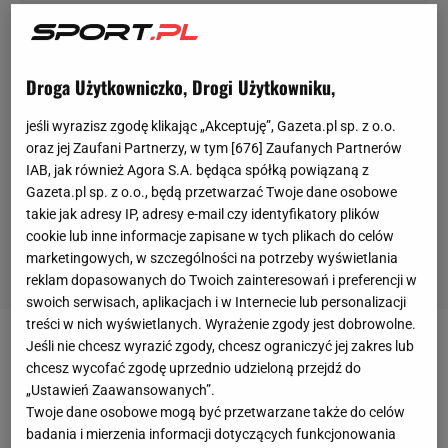
Droga Użytkowniczko, Drogi Użytkowniku,
jeśli wyrazisz zgodę klikając „Akceptuję”, Gazeta.pl sp. z o.o.
oraz jej Zaufani Partnerzy, w tym [
676
] Zaufanych Partnerów
IAB, jak również Agora S.A. będąca spółką powiązaną z
Gazeta.pl sp. z o.o., będą przetwarzać Twoje dane osobowe
takie jak adresy IP, adresy e-mail czy identyfikatory plików
cookie lub inne informacje zapisane w tych plikach do celów
marketingowych, w szczególności na potrzeby wyświetlania
reklam dopasowanych do Twoich zainteresowań i preferencji w
swoich serwisach, aplikacjach i w Internecie lub personalizacji
treści w nich wyświetlanych. Wyrażenie zgody jest dobrowolne.
Jeśli nie chcesz wyrazić zgody, chcesz ograniczyć jej zakres lub
Harry Kane
jest zawodnikiem
Bayernu Monachium
chcesz wycofać zgodę uprzednio udzieloną przejdź do
od sierpnia zeszłego roku. Do mistrzów Niemiec
„Ustawień Zaawansowanych”.
trafił z
Tottenhamu Hotspur
za 95 milionów euro.
Twoje dane osobowe mogą być przetwarzane także do celów
badania i mierzenia informacji dotyczących funkcjonowania
Angielski napastnik szybko zaaklimatyzował się w