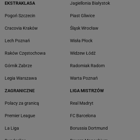
EKSTRAKLASA
Jagiellonia Białystok
Pogoń Szczecin
Piast Gliwice
Cracovia Kraków
Śląsk Wrocław
Lech Poznań
Wisła Płock
Raków Częstochowa
Widzew Łódź
Górnik Zabrze
Radomiak Radom
Legia Warszawa
Warta Poznań
ZAGRANICZNE
LIGA MISTRZÓW
Polacy za granicą
Real Madryt
Premier League
FC Barcelona
La Liga
Borussia Dortmund