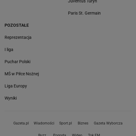
Juventus Turyn
Paris St. Germain
POZOSTAŁE
Reprezentacja
I liga
Puchar Polski
MŚ w Piłce Nożnej
Liga Europy
Wyniki
Gazeta.pl
Wiadomości
Sport.pl
Biznes
Gazeta Wyborcza
Buzz
Pogoda
Wideo
Tok.FM