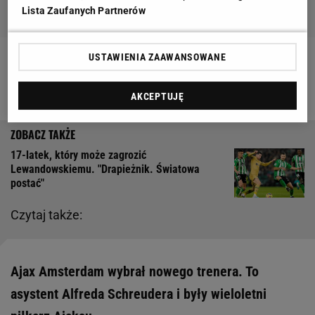
Lista Zaufanych Partnerów
USTAWIENIA ZAAWANSOWANE
Zobacz wideo
Krzynówek wskazał wzór dla
Santosa. "Szatnia była razem z nim"
AKCEPTUJĘ
17-latek, który może zagrozić
Lewandowskiemu. "Drapieżnik. Światowa
postać"
Czytaj także:
Ajax Amsterdam wybrał nowego trenera. To
asystent Alfreda Schreudera i były wieloletni