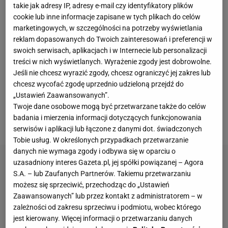
pierwszy raz od 1965 roku. Z tego względu Ajax
takie jak adresy IP, adresy e-mail czy identyfikatory plików
cookie lub inne informacje zapisane w tych plikach do celów
zajmuje czwarte miejsce z 37 punktami i traci pięć
marketingowych, w szczególności na potrzeby wyświetlania
punktów do prowadzącego Feyenoordu Rotterdam.
reklam dopasowanych do Twoich zainteresowań i preferencji w
Pojawia się zatem realne zagrożenie, że Ajax
swoich serwisach, aplikacjach i w Internecie lub personalizacji
treści w nich wyświetlanych. Wyrażenie zgody jest dobrowolne.
Amsterdam może nie zagrać w
Lidze Mistrzów
w
Jeśli nie chcesz wyrazić zgody, chcesz ograniczyć jej zakres lub
przyszłym sezonie. Media w gronie następców
chcesz wycofać zgodę uprzednio udzieloną przejdź do
Schreudera wymieniały m.in. Marcelo Bielsę, Louisa
„Ustawień Zaawansowanych”.
van Gaala czy Zlatko Dalicia. Finalny wybór padł na
Twoje dane osobowe mogą być przetwarzane także do celów
badania i mierzenia informacji dotyczących funkcjonowania
zupełnie innego trenera.
serwisów i aplikacji lub łączone z danymi dot. świadczonych
Tobie usług. W określonych przypadkach przetwarzanie
danych nie wymaga zgody i odbywa się w oparciu o
uzasadniony interes Gazeta.pl, jej spółki powiązanej – Agora
S.A. – lub Zaufanych Partnerów. Takiemu przetwarzaniu
możesz się sprzeciwić, przechodząc do „Ustawień
Zaawansowanych” lub przez kontakt z administratorem – w
zależności od zakresu sprzeciwu i podmiotu, wobec którego
jest kierowany. Więcej informacji o przetwarzaniu danych