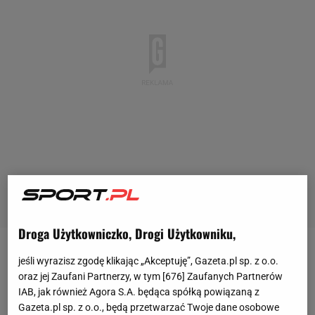
Droga Użytkowniczko, Drogi Użytkowniku,
Ajax Amsterdam bardzo rozczarowywał pod wodzą
jeśli wyrazisz zgodę klikając „Akceptuję”, Gazeta.pl sp. z o.o.
oraz jej Zaufani Partnerzy, w tym [
676
] Zaufanych Partnerów
Alfreda Schreudera, o czym świadczy seria siedmiu
IAB, jak również Agora S.A. będąca spółką powiązaną z
meczów bez wygranej w Eredivisie, co zdarzyło się
Gazeta.pl sp. z o.o., będą przetwarzać Twoje dane osobowe