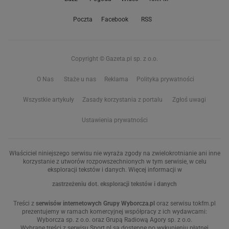
Poczta
Facebook
RSS
Copyright © Gazeta.pl sp. z o.o.
O Nas
Staże u nas
Reklama
Polityka prywatności
Wszystkie artykuły
Zasady korzystania z portalu
Zgłoś uwagi
Ustawienia prywatności
Właściciel niniejszego serwisu nie wyraża zgody na zwielokrotnianie ani inne
korzystanie z utworów rozpowszechnionych w tym serwisie, w celu
eksploracji tekstów i danych. Więcej informacji w
zastrzeżeniu dot. eksploracji tekstów i danych
Treści z
serwisów internetowych Grupy Wyborcza.pl
oraz serwisu tokfm.pl
prezentujemy w ramach komercyjnej współpracy z ich wydawcami:
Wyborcza sp. z o.o. oraz Grupą Radiową Agory sp. z o.o.
Wybrane treści z serwisu Sport.pl są dostępne po wykupieniu płatnej