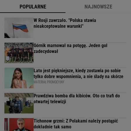
POPULARNE
NAJNOWSZE
W Rosji zawrzało. "Polska stawia
nieakceptowalne warunki"
Górnik marnował na potęgę. Jeden gol
zadecydował
Lato jest piękniejsze, kiedy zostawia po sobie
tylko dobre wspomnienia, a nie ślady na skórze
MATERIAŁ PROMOCYJNY
Prawdziwa bomba dla kibiców. Oto co trafi do
otwartej telewizji
Tichonow grzmi: Z Polakami należy postąpić
dokładnie tak samo