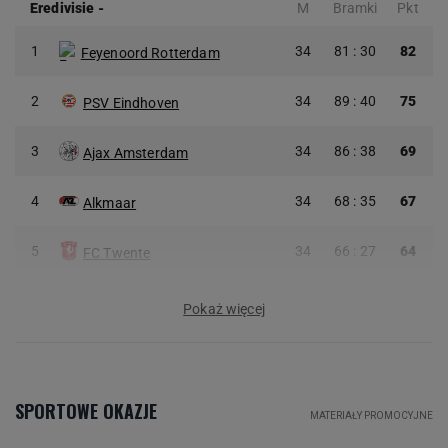
Eredivisie
-
M
Bramki
Pkt
1
34
81 : 30
82
Feyenoord Rotterdam
2
34
89 : 40
75
PSV Eindhoven
3
34
86 : 38
69
Ajax Amsterdam
4
34
68 : 35
67
Alkmaar
5
34
66 : 27
64
FC Twente
Pokaż więcej