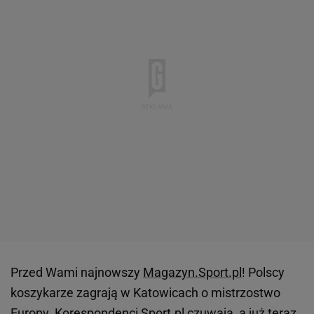
Przed Wami najnowszy
Magazyn.Sport.pl
! Polscy
koszykarze zagrają w Katowicach o mistrzostwo
Europy. Korespondenci Sport.pl czuwają, a już teraz