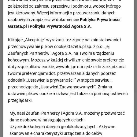
zależności od zakresu sprzeciwu i podmiotu, wobec którego
jest kierowany. Więcej informacji o przetwarzaniu danych
osobowych znajdziesz w dokumencie
Polityka Prywatności
Gazeta.pl
i
Polityka Prywatności Agora S.A.
Klikając „Akceptuję” wyrażasz też zgodę na zainstalowanie i
przechowywanie plików cookie Gazeta.pl sp. z o.o., jej
Zaufanych Partnerów i Agora S.A. na Twoim urządzeniu
końcowym. Możesz w każdej chwili zmienić swoje preferencje
dotyczące plików cookie, wywołując narzędzie do zarządzania
twoimi preferencjami dot. przetwarzania danych poprzez
odnośnik „Ustawienia prywatności ” w stopce serwisu i
przechodząc do „Ustawień Zaawansowanych”. Zmiana
ustawień plików cookie możliwa jest także za pomocą ustawień
przeglądarki.
Zobacz wideo
My, nasi Zaufani Partnerzy i Agora S.A. możemy przetwarzać
dane osobowe w następujących celach:
- Prowadziliśmy do przerwy, ale awans wywalczyli
Użycie dokładnych danych geolokalizacyjnych. Aktywne
dla nas kibice, to oni wprowadzili zespół do fazy
skanowanie charakterystyki urządzenia do celów