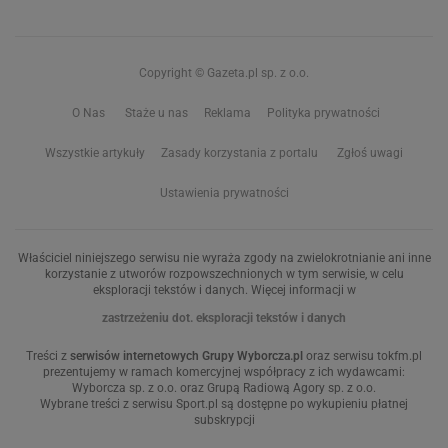
Copyright © Gazeta.pl sp. z o.o.
O Nas
Staże u nas
Reklama
Polityka prywatności
Wszystkie artykuły
Zasady korzystania z portalu
Zgłoś uwagi
Ustawienia prywatności
Właściciel niniejszego serwisu nie wyraża zgody na zwielokrotnianie ani inne
korzystanie z utworów rozpowszechnionych w tym serwisie, w celu
eksploracji tekstów i danych. Więcej informacji w
zastrzeżeniu dot. eksploracji tekstów i danych
Treści z
serwisów internetowych Grupy Wyborcza.pl
oraz serwisu tokfm.pl
prezentujemy w ramach komercyjnej współpracy z ich wydawcami:
Wyborcza sp. z o.o. oraz Grupą Radiową Agory sp. z o.o.
Wybrane treści z serwisu Sport.pl są dostępne po wykupieniu płatnej
subskrypcji