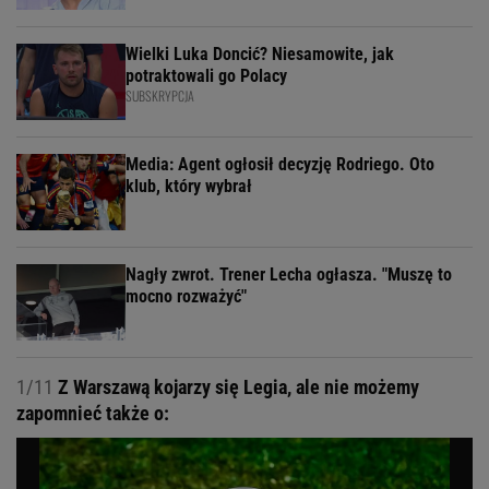
Wielki Luka Doncić? Niesamowite, jak
potraktowali go Polacy
SUBSKRYPCJA
Media: Agent ogłosił decyzję Rodriego. Oto
klub, który wybrał
Nagły zwrot. Trener Lecha ogłasza. "Muszę to
mocno rozważyć"
1/11
Z Warszawą kojarzy się Legia, ale nie możemy
zapomnieć także o: