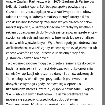
oraz jej Zaufani Partnerzy, w tym [
676
] Zaufanych Partnerów
Warszawa. Stołeczny klub wygrał dwumecz z
IAB, jak również Agora S.A. będąca spółką powiązaną z
Hibernianem 5:4.
Gazeta.pl sp. z o.o., będą przetwarzać Twoje dane osobowe
takie jak adresy IP, adresy e-mail czy identyfikatory plików
cookie lub inne informacje zapisane w tych plikach do celów
marketingowych, w szczególności na potrzeby wyświetlania
reklam dopasowanych do Twoich zainteresowań i preferencji w
swoich serwisach, aplikacjach i w Internecie lub personalizacji
treści w nich wyświetlanych. Wyrażenie zgody jest dobrowolne.
Jeśli nie chcesz wyrazić zgody, chcesz ograniczyć jej zakres lub
chcesz wycofać zgodę uprzednio udzieloną przejdź do
„Ustawień Zaawansowanych”.
Twoje dane osobowe mogą być przetwarzane także do celów
badania i mierzenia informacji dotyczących funkcjonowania
serwisów i aplikacji lub łączone z danymi dot. świadczonych
Tobie usług. W określonych przypadkach przetwarzanie
danych nie wymaga zgody i odbywa się w oparciu o
uzasadniony interes Gazeta.pl, jej spółki powiązanej – Agora
S.A. – lub Zaufanych Partnerów. Takiemu przetwarzaniu
możesz się sprzeciwić, przechodząc do „Ustawień
Zaawansowanych” lub przez kontakt z administratorem – w