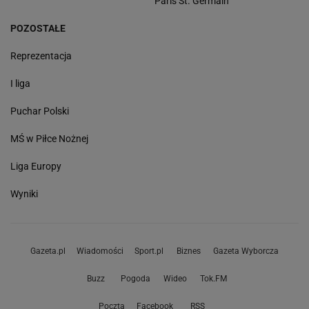
Paris St. Germain
POZOSTAŁE
Reprezentacja
I liga
Puchar Polski
MŚ w Piłce Nożnej
Liga Europy
Wyniki
Gazeta.pl
Wiadomości
Sport.pl
Biznes
Gazeta Wyborcza
Buzz
Pogoda
Wideo
Tok.FM
Poczta
Facebook
RSS