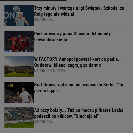
Trzy minuty i wstrząs u Igi Świątek. Szkoda, że
Roig tego nie widział
SUBSKRYPCJA
Pucharowa wygrana Chicago. 64 minuty
Lewandowskiego
W FACTORY Annopol powstał kort do padla.
Outletowi klienci zagrają za darmo
MATERIAŁ PROMOCYJNY
Brat Grbicia radzi mu nie wracać do Serbii. "To
przerażające"
Aż oczy bolały... Tuż po meczu piłkarze Lecha
podeszli do kibiców. "Słuchajcie!"
SUBSKRYPCJA