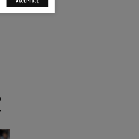
AKCEPTUJĘ
l sp. z o.o., jej
ić swoje preferencje
arzania danych poprzez
ych”. Zmiana ustawień
ach:
 celów identyfikacji.
omiar reklam i treści,
a
,