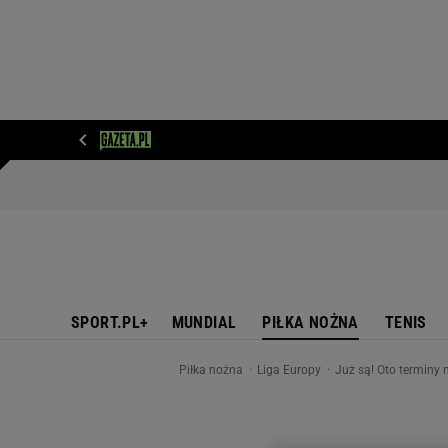
WIADOMOŚCI
NEXT
SPORT
PLOTEK
D
SPORT.PL+
MUNDIAL
PIŁKA NOŻNA
TENIS
Piłka nożna
Liga Europy
Już są! Oto terminy