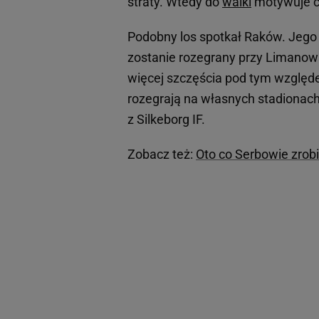
straty. Wtedy do
walki
motywuje c
Podobny los spotkał Raków. Jego
zostanie rozegrany przy Limanow
więcej szczęścia pod tym względem
rozegrają na własnych stadionach.
z Silkeborg IF.
Zobacz też:
Oto co Serbowie zrobi