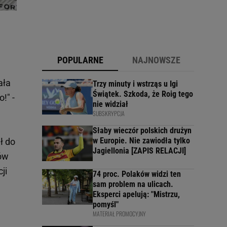
POPULARNE
NAJNOWSZE
ała
Trzy minuty i wstrząs u Igi
Świątek. Szkoda, że Roig tego
!" -
nie widział
SUBSKRYPCJA
Słaby wieczór polskich drużyn
w Europie. Nie zawiodła tylko
ł do
Jagiellonia [ZAPIS RELACJI]
ków
ji
74 proc. Polaków widzi ten
sam problem na ulicach.
Eksperci apelują: "Mistrzu,
pomyśl"
MATERIAŁ PROMOCYJNY