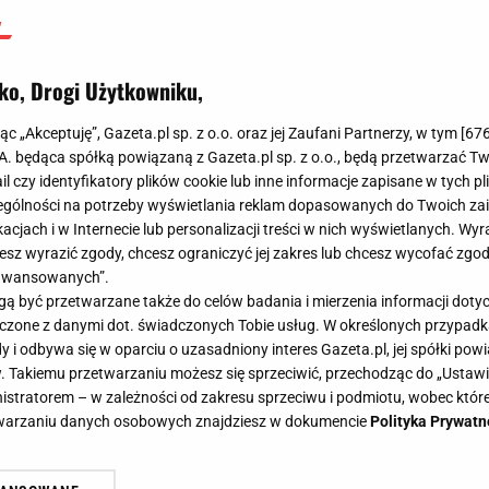
ko, Drogi Użytkowniku,
jąc „Akceptuję”, Gazeta.pl sp. z o.o. oraz jej Zaufani Partnerzy, w tym [
67
.A. będąca spółką powiązaną z Gazeta.pl sp. z o.o., będą przetwarzać T
ail czy identyfikatory plików cookie lub inne informacje zapisane w tych p
gólności na potrzeby wyświetlania reklam dopasowanych do Twoich zain
acjach i w Internecie lub personalizacji treści w nich wyświetlanych. Wyr
cesz wyrazić zgody, chcesz ograniczyć jej zakres lub chcesz wycofać zgo
aawansowanych”.
 być przetwarzane także do celów badania i mierzenia informacji dot
 łączone z danymi dot. świadczonych Tobie usług. W określonych przypad
i odbywa się w oparciu o uzasadniony interes Gazeta.pl, jej spółki powi
. Takiemu przetwarzaniu możesz się sprzeciwić, przechodząc do „Ust
nistratorem – w zależności od zakresu sprzeciwu i podmiotu, wobec które
etwarzaniu danych osobowych znajdziesz w dokumencie
Polityka Prywatn