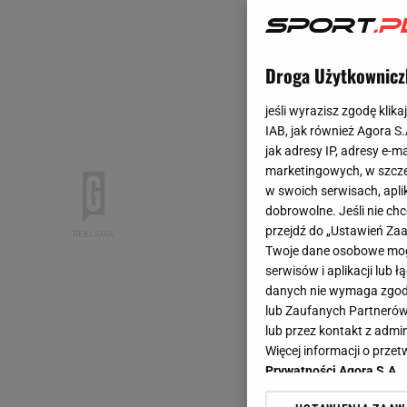
Droga Użytkownicz
jeśli wyrazisz zgodę klika
IAB, jak również Agora S
jak adresy IP, adresy e-m
marketingowych, w szcze
w swoich serwisach, aplik
dobrowolne. Jeśli nie ch
przejdź do „Ustawień Z
Twoje dane osobowe mogą
serwisów i aplikacji lub
danych nie wymaga zgody 
lub Zaufanych Partnerów
lub przez kontakt z admi
Więcej informacji o prz
Prywatności Agora S.A.