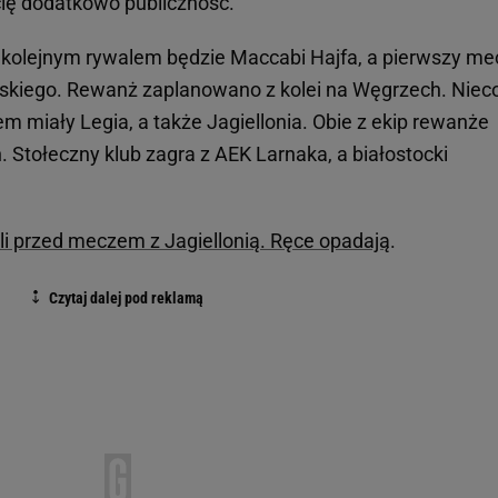
ię dodatkowo publiczność.
 kolejnym rywalem będzie Maccabi Hajfa, a pierwszy me
skiego. Rewanż zaplanowano z kolei na Węgrzech. Niec
 miały Legia, a także Jagiellonia. Obie z ekip rewanże
 Stołeczny klub zagra z AEK Larnaka, a białostocki
li przed meczem z Jagiellonią. Ręce opadają
.