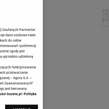
6
] Zaufanych Partnerów
woje dane osobowe takie
likach do celów
teresowań i preferencji
ażenie zgody jest
dę uprzednio udzieloną
yczących funkcjonowania
kach przetwarzanie
ązanej – Agora S.A. –
awień Zaawansowanych”
go jest kierowany.
ości Gazeta.pl
i
Polityka