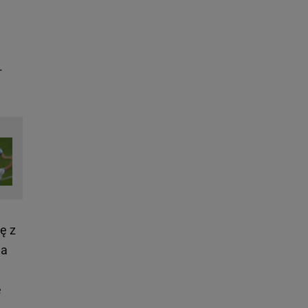
.
ę z
na
e