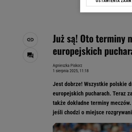
USTAWIENIA ZAA
Klikając „Akceptuję” wyra
Zaufanych Partnerów i A
dotyczące plików cookie,
odnośnik „Ustawienia pr
plików cookie możliwa je
Już są! Oto terminy
My, nasi Zaufani Partne
europejskich puchar
Użycie dokładnych danych
Przechowywanie informacji
badnie odbiorców i uleps
Agnieszka Piskorz
1 sierpnia 2025, 11:18
Jest dobrze! Wszystkie polskie d
europejskich pucharach. Teraz zag
także dokładne terminy meczów.
jeśli chodzi o miejsce rozgrywan