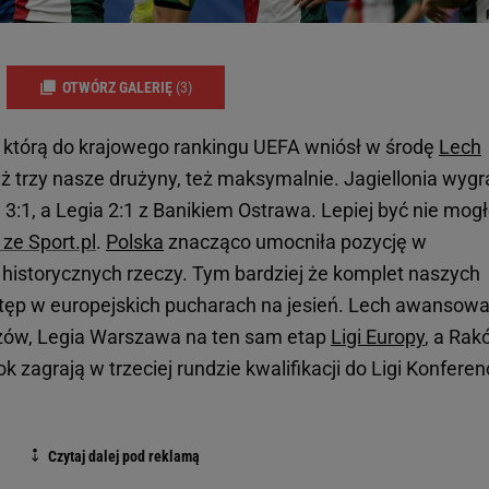
OTWÓRZ GALERIĘ
(3)
 którą do krajowego rankingu UEFA wniósł w środę
Lech
 trzy nasze drużyny, też maksymalnie. Jagiellonia wygr
3:1, a Legia 2:1 z Banikiem Ostrawa. Lepiej być nie mogło
ze Sport.pl
.
Polska
znacząco umocniła pozycję w
historycznych rzeczy. Tym bardziej że komplet naszych
tęp w europejskich pucharach na jesień. Lech awansowa
strzów, Legia Warszawa na ten sam etap
Ligi Europy
, a Ra
k zagrają w trzeciej rundzie kwalifikacji do Ligi Konferenc