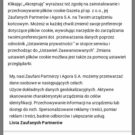
Klikając „Akceptuję” wyrażasz też zgodę na zainstalowanie i
To on dał Fenerbahce dogrywkę
przechowywanie plików cookie Gazeta.pl sp. z o.o., jej
Zaufanych Partnerów i Agora S.A. na Twoim urządzeniu
Polscy fani szczególnie bacznie mogli przyglądać się
końcowym. Możesz w każdej chwili zmienić swoje preferencje
dotyczące plików cookie, wywołując narzędzie do zarządzania
Sebastianowi Szymańskiemu i jego Fenerbahce. W
twoimi preferencjami dot. przetwarzania danych poprzez
zeszły czwartek zespół Jose Mourinho
odnośnik „Ustawienia prywatności ” w stopce serwisu i
niespodziewanie przegrał na własnym stadionie z
przechodząc do „Ustawień Zaawansowanych”. Zmiana
ustawień plików cookie możliwa jest także za pomocą ustawień
Rangers FC 1:3 i na wyjeździe czekało go trudne
przeglądarki.
zadanie. Sygnał do odrabiania strat dał właśnie
reprezentant Polski.
W ostatniej minucie pierwszej
My, nasi Zaufani Partnerzy i Agora S.A. możemy przetwarzać
dane osobowe w następujących celach:
połowy fenomenalnym wolejem wykończył
Użycie dokładnych danych geolokalizacyjnych. Aktywne
dośrodkowanie Kosticia. Przymierzył w samo
skanowanie charakterystyki urządzenia do celów
okienko i otworzył wynik.
identyfikacji. Przechowywanie informacji na urządzeniu lub
dostęp do nich. Spersonalizowane reklamy i treści, pomiar
reklam i treści, badnie odbiorców i ulepszanie usług.
Lista Zaufanych Partnerów