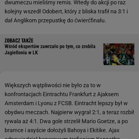
dwumeczu mieliśmy remis. Wtedy do akcji po raz
kolejny wszedł Odobert, który z bliska trafił na 3:1 i
dał Anglikom przepustkę do ćwierćfinału.
Wśród ekspertów zawrzało po tym, co zrobiła
Jagiellonia w LK
Większych wątpliwości nie było za to w
konfrontacjach Eintrachtu Frankfurt z Ajaksem
Amsterdam i Lyonu z FCSB. Eintracht lepszy był w
obydwu meczach. Najpierw wygrał 2:1, a teraz rozbił
rywala aż 4:1. Dwa gole strzelił Mario Goetze, a po
bramce i asyście dołożyli Bahoya i Ekitike. Ajax