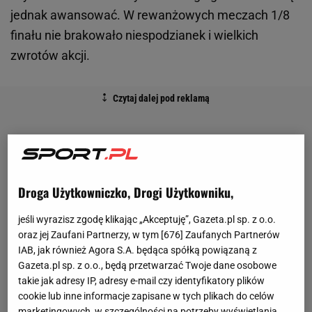
jednak awansować. W rewanżowych meczach 1/8
finału nie brakowało niespodzianek i wielkich
zwrotów akcji.
Droga Użytkowniczko, Drogi Użytkowniku,
jeśli wyrazisz zgodę klikając „Akceptuję”, Gazeta.pl sp. z o.o.
oraz jej Zaufani Partnerzy, w tym [
676
] Zaufanych Partnerów
IAB, jak również Agora S.A. będąca spółką powiązaną z
Gazeta.pl sp. z o.o., będą przetwarzać Twoje dane osobowe
takie jak adresy IP, adresy e-mail czy identyfikatory plików
cookie lub inne informacje zapisane w tych plikach do celów
marketingowych, w szczególności na potrzeby wyświetlania