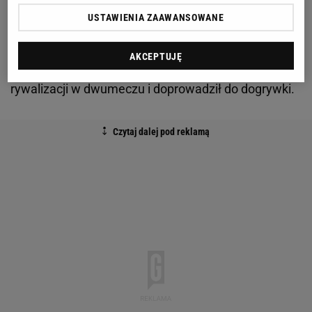
Na tym Szymański nie poprzestał. W 73. minucie
USTAWIENIA ZAAWANSOWANE
znakomicie odnalazł się w polu karnym i bez
przyjęcia uderzył po płaskim podaniu ze skrzydła
AKCEPTUJĘ
Merta Muldura. Tym samym wyrównał stan
rywalizacji w dwumeczu i doprowadził do dogrywki.