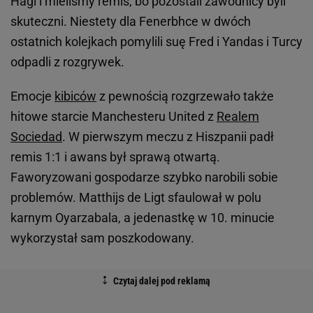
Hagi i mieliśmy remis, bo pozostali zawodnicy byli
skuteczni. Niestety dla Fenerbhce w dwóch
ostatnich kolejkach pomylili suę Fred i Yandas i Turcy
odpadli z rozgrywek.
Emocje
kibiców
z pewnością rozgrzewało także
hitowe starcie Manchesteru United z
Realem
Sociedad
. W pierwszym meczu z Hiszpanii padł
remis 1:1 i awans był sprawą otwartą.
Faworyzowani gospodarze szybko narobili sobie
problemów. Matthijs de Ligt sfaulował w polu
karnym Oyarzabala, a jedenastkę w 10. minucie
wykorzystał sam poszkodowany.