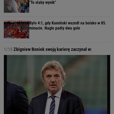
"To słaby wynik"
Było 4:1, gdy Kamiński wszedł na boisko w 85.
minucie. Nagle padły dwa gole
1/15
Zbigniew Boniek swoją karierę zaczynał w: