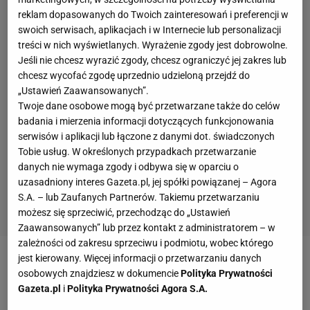
reklam dopasowanych do Twoich zainteresowań i preferencji w
swoich serwisach, aplikacjach i w Internecie lub personalizacji
treści w nich wyświetlanych. Wyrażenie zgody jest dobrowolne.
Jeśli nie chcesz wyrazić zgody, chcesz ograniczyć jej zakres lub
chcesz wycofać zgodę uprzednio udzieloną przejdź do
„Ustawień Zaawansowanych”.
Twoje dane osobowe mogą być przetwarzane także do celów
badania i mierzenia informacji dotyczących funkcjonowania
serwisów i aplikacji lub łączone z danymi dot. świadczonych
Tobie usług. W określonych przypadkach przetwarzanie
danych nie wymaga zgody i odbywa się w oparciu o
uzasadniony interes Gazeta.pl, jej spółki powiązanej – Agora
S.A. – lub Zaufanych Partnerów. Takiemu przetwarzaniu
możesz się sprzeciwić, przechodząc do „Ustawień
Zaawansowanych” lub przez kontakt z administratorem – w
zależności od zakresu sprzeciwu i podmiotu, wobec którego
jest kierowany. Więcej informacji o przetwarzaniu danych
Zobacz wideo
osobowych znajdziesz w dokumencie
Polityka Prywatności
Gazeta.pl
i
Polityka Prywatności Agora S.A.
Szymański bohaterem Fenerbahce. Co on zrobił?!