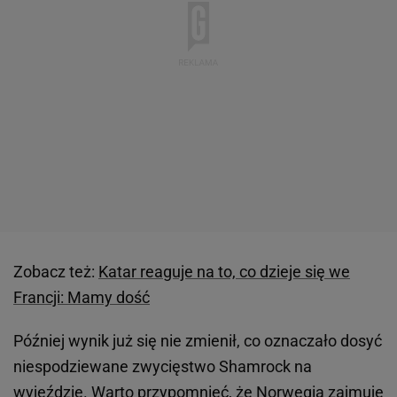
Zobacz też:
Katar reaguje na to, co dzieje się we
Francji: Mamy dość
Później wynik już się nie zmienił, co oznaczało dosyć
niespodziewane zwycięstwo Shamrock na
wyjeździe. Warto przypomnieć, że
Norwegia
zajmuje