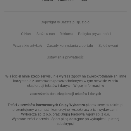
Copyright © Gazeta.pl sp. z o.o.
O Nas
Staże u nas
Reklama
Polityka prywatności
Wszystkie artykuły
Zasady korzystania z portalu
Zgłoś uwagi
Ustawienia prywatności
Właściciel niniejszego serwisu nie wyraża zgody na zwielokrotnianie ani inne
korzystanie z utworów rozpowszechnionych w tym serwisie, w celu
eksploracji tekstów i danych. Więcej informacji w
zastrzeżeniu dot. eksploracji tekstów i danych
Treści z
serwisów internetowych Grupy Wyborcza.pl
oraz serwisu tokfm.pl
prezentujemy w ramach komercyjnej współpracy z ich wydawcami:
Wyborcza sp. z o.o. oraz Grupą Radiową Agory sp. z o.o.
Wybrane treści z serwisu Sport.pl są dostępne po wykupieniu płatnej
subskrypcji