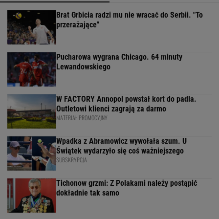
Brat Grbicia radzi mu nie wracać do Serbii. "To
przerażające"
Pucharowa wygrana Chicago. 64 minuty
Lewandowskiego
W FACTORY Annopol powstał kort do padla.
Outletowi klienci zagrają za darmo
MATERIAŁ PROMOCYJNY
Wpadka z Abramowicz wywołała szum. U
Świątek wydarzyło się coś ważniejszego
SUBSKRYPCJA
Tichonow grzmi: Z Polakami należy postąpić
dokładnie tak samo