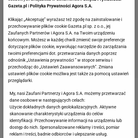
Gazeta.pl
i
Polityka Prywatności Agora S.A.
Klikając „Akceptuję” wyrażasz też zgodę na zainstalowanie i
przechowywanie plików cookie Gazeta.pl sp. z o.o., jej
Zaufanych Partnerów i Agora S.A. na Twoim urządzeniu
końcowym. Możesz w każdej chwili zmienić swoje preferencje
dotyczące plików cookie, wywołując narzędzie do zarządzania
twoimi preferencjami dot. przetwarzania danych poprzez
odnośnik „Ustawienia prywatności ” w stopce serwisu i
przechodząc do „Ustawień Zaawansowanych”. Zmiana
ustawień plików cookie możliwa jest także za pomocą ustawień
przeglądarki.
Zobacz wideo
Najładniejsze gole 24. kolejki Premier
My, nasi Zaufani Partnerzy i Agora S.A. możemy przetwarzać
League
dane osobowe w następujących celach:
Użycie dokładnych danych geolokalizacyjnych. Aktywne
skanowanie charakterystyki urządzenia do celów
Grali potencjalni rywale Legii Warszawa w Lidze
identyfikacji. Przechowywanie informacji na urządzeniu lub
dostęp do nich. Spersonalizowane reklamy i treści, pomiar
Konferencji. Molde przegrało z Shamrock Rovers
reklam i treści, badnie odbiorców i ulepszanie usług.