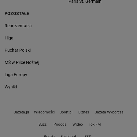
Paris St. Germain
POZOSTAŁE
Reprezentacja
I liga
Puchar Polski
MŚ w Piłce Nożnej
Liga Europy
Wyniki
Gazeta.pl
Wiadomości
Sport.pl
Biznes
Gazeta Wyborcza
Buzz
Pogoda
Wideo
Tok.FM
Poczta
Facebook
RSS