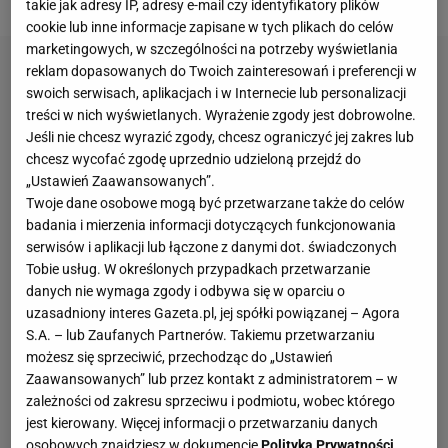
takie jak adresy IP, adresy e-mail czy identyfikatory plików
cookie lub inne informacje zapisane w tych plikach do celów
marketingowych, w szczególności na potrzeby wyświetlania
reklam dopasowanych do Twoich zainteresowań i preferencji w
swoich serwisach, aplikacjach i w Internecie lub personalizacji
treści w nich wyświetlanych. Wyrażenie zgody jest dobrowolne.
Jeśli nie chcesz wyrazić zgody, chcesz ograniczyć jej zakres lub
chcesz wycofać zgodę uprzednio udzieloną przejdź do
„Ustawień Zaawansowanych”.
Twoje dane osobowe mogą być przetwarzane także do celów
badania i mierzenia informacji dotyczących funkcjonowania
serwisów i aplikacji lub łączone z danymi dot. świadczonych
Tobie usług. W określonych przypadkach przetwarzanie
danych nie wymaga zgody i odbywa się w oparciu o
uzasadniony interes Gazeta.pl, jej spółki powiązanej – Agora
S.A. – lub Zaufanych Partnerów. Takiemu przetwarzaniu
możesz się sprzeciwić, przechodząc do „Ustawień
Zaawansowanych” lub przez kontakt z administratorem – w
zależności od zakresu sprzeciwu i podmiotu, wobec którego
jest kierowany. Więcej informacji o przetwarzaniu danych
osobowych znajdziesz w dokumencie
Polityka Prywatności