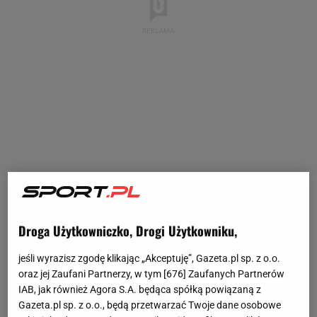
3:0 - takim wynikiem zakończyło się spotkanie
Jagiellonii Białystok z Molde w fazie ligowej Ligi
Droga Użytkowniczko, Drogi Użytkowniku,
Konferencji. Tak się złożyło, że Norwegowie w 1/8
jeśli wyrazisz zgodę klikając „Akceptuję”, Gazeta.pl sp. z o.o.
finału mogą trafić na
Legię Warszawa
. Warunkiem
oraz jej Zaufani Partnerzy, w tym [
676
] Zaufanych Partnerów
jest wygranie dwumeczu z Shamrock Rovers, co
IAB, jak również Agora S.A. będąca spółką powiązaną z
Gazeta.pl sp. z o.o., będą przetwarzać Twoje dane osobowe
będzie problematyczne.