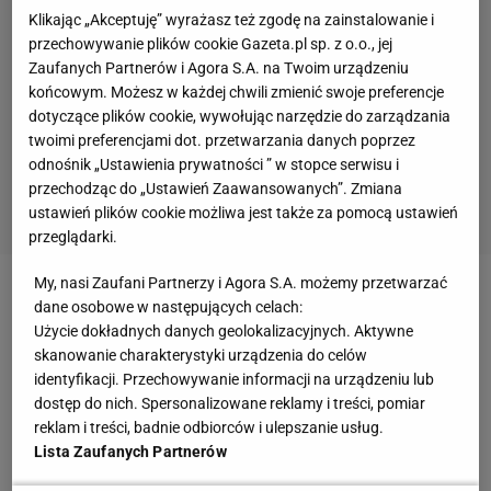
Klikając „Akceptuję” wyrażasz też zgodę na zainstalowanie i
przechowywanie plików cookie Gazeta.pl sp. z o.o., jej
Zaufanych Partnerów i Agora S.A. na Twoim urządzeniu
końcowym. Możesz w każdej chwili zmienić swoje preferencje
dotyczące plików cookie, wywołując narzędzie do zarządzania
twoimi preferencjami dot. przetwarzania danych poprzez
odnośnik „Ustawienia prywatności ” w stopce serwisu i
przechodząc do „Ustawień Zaawansowanych”. Zmiana
ustawień plików cookie możliwa jest także za pomocą ustawień
przeglądarki.
My, nasi Zaufani Partnerzy i Agora S.A. możemy przetwarzać
Zobacz wideo
Lewandowski schodzi ze sceny.
dane osobowe w następujących celach:
Użycie dokładnych danych geolokalizacyjnych. Aktywne
Santos szuka następcy
skanowanie charakterystyki urządzenia do celów
identyfikacji. Przechowywanie informacji na urządzeniu lub
Lech Poznań zagra w 1/8 finału Ligi Konferencji
dostęp do nich. Spersonalizowane reklamy i treści, pomiar
reklam i treści, badnie odbiorców i ulepszanie usług.
Europy. Rywalem Djurgardens
Lista Zaufanych Partnerów