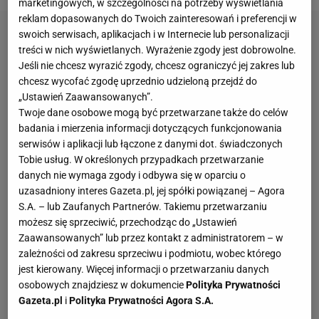
marketingowych, w szczególności na potrzeby wyświetlania
reklam dopasowanych do Twoich zainteresowań i preferencji w
swoich serwisach, aplikacjach i w Internecie lub personalizacji
treści w nich wyświetlanych. Wyrażenie zgody jest dobrowolne.
Jeśli nie chcesz wyrazić zgody, chcesz ograniczyć jej zakres lub
chcesz wycofać zgodę uprzednio udzieloną przejdź do
„Ustawień Zaawansowanych”.
Twoje dane osobowe mogą być przetwarzane także do celów
badania i mierzenia informacji dotyczących funkcjonowania
serwisów i aplikacji lub łączone z danymi dot. świadczonych
Tobie usług. W określonych przypadkach przetwarzanie
danych nie wymaga zgody i odbywa się w oparciu o
uzasadniony interes Gazeta.pl, jej spółki powiązanej – Agora
S.A. – lub Zaufanych Partnerów. Takiemu przetwarzaniu
możesz się sprzeciwić, przechodząc do „Ustawień
Zaawansowanych” lub przez kontakt z administratorem – w
zależności od zakresu sprzeciwu i podmiotu, wobec którego
jest kierowany. Więcej informacji o przetwarzaniu danych
osobowych znajdziesz w dokumencie
Polityka Prywatności
Gazeta.pl
i
Polityka Prywatności Agora S.A.