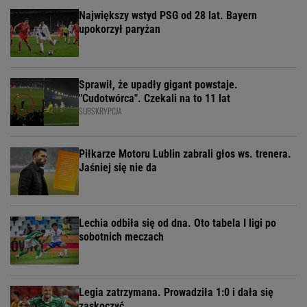
Największy wstyd PSG od 28 lat. Bayern
upokorzył paryżan
Sprawił, że upadły gigant powstaje.
"Cudotwórca". Czekali na to 11 lat
SUBSKRYPCJA
Piłkarze Motoru Lublin zabrali głos ws. trenera.
Jaśniej się nie da
Lechia odbiła się od dna. Oto tabela I ligi po
sobotnich meczach
Legia zatrzymana. Prowadziła 1:0 i dała się
zaskoczyć