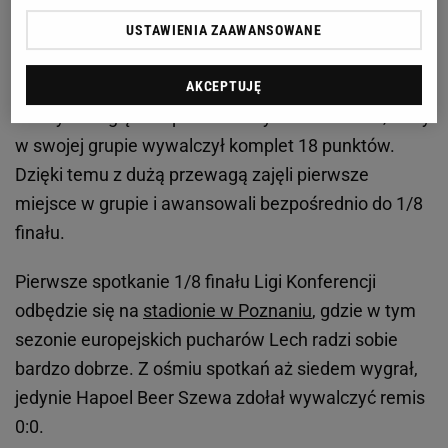
Szwedzi byli jednym z najlepszych zespołów w fazie
grupowej Ligi Konferencji. Tam ich rywalami były
USTAWIENIA ZAAWANSOWANE
Gent, Molde oraz Shamrock Rovers. W sześciu
spotkaniach rywale Lecha zdobyli aż 16 punktów.
AKCEPTUJĘ
Pod tym względem przebił ich tylko West Ham, który
w swojej grupie wywalczył komplet 18 punktów.
Dzięki temu z dużą przewagą zajęli pierwsze
miejsce w grupie i awansowali bezpośrednio do 1/8
finału.
Pierwsze spotkanie 1/8 finału Ligi Konferencji
odbędzie się na
stadionie w Poznaniu
, gdzie w tym
sezonie europejskich pucharów Lech radzi sobie
bardzo dobrze. Z ośmiu spotkań aż siedem wygrał,
jedynie Hapoel Beer Szewa zdołał wywalczyć remis
0:0.