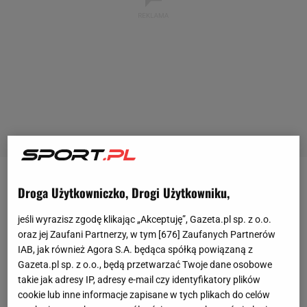
Lech
Poznań w dwumeczu 1/16 finału Ligi
Droga Użytkowniczko, Drogi Użytkowniku,
Konferencji Europy pokonał 1:0 norweskie
jeśli wyrazisz zgodę klikając „Akceptuję”, Gazeta.pl sp. z o.o.
Bodo/Glimt. Tym samym stał się pierwszą od 32 lat
oraz jej Zaufani Partnerzy, w tym [
676
] Zaufanych Partnerów
polską drużyną, która wyeliminowała rywala wiosną
IAB, jak również Agora S.A. będąca spółką powiązaną z
Gazeta.pl sp. z o.o., będą przetwarzać Twoje dane osobowe
w europejskich pucharach. W 1/8 finału zmierzy się
takie jak adresy IP, adresy e-mail czy identyfikatory plików
ze szwedzkim Djurgardens IF.
cookie lub inne informacje zapisane w tych plikach do celów