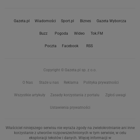
Gazeta.pl
Wiadomości
Sport.pl
Biznes
Gazeta Wyborcza
Buzz
Pogoda
Wideo
Tok.FM
Poczta
Facebook
RSS
Copyright © Gazeta.pl sp. z o.o.
O Nas
Staże u nas
Reklama
Polityka prywatności
Wszystkie artykuły
Zasady korzystania z portalu
Zgłoś uwagi
Ustawienia prywatności
Właściciel niniejszego serwisu nie wyraża zgody na zwielokrotnianie ani inne
korzystanie z utworów rozpowszechnionych w tym serwisie, w celu
eksploracji tekstów i danych. Więcej informacji w