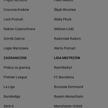
Pogoń Szczecin
Piast Gliwice
Cracovia Kraków
Śląsk Wrocław
Lech Poznań
Wisła Płock
Raków Częstochowa
Widzew Łódź
Górnik Zabrze
Radomiak Radom
Legia Warszawa
Warta Poznań
ZAGRANICZNE
LIGA MISTRZÓW
Polacy za granicą
Real Madryt
Premier League
FC Barcelona
La Liga
Borussia Dortmund
Bundesliga
Bayern Monachium
Serie A
Manchester United