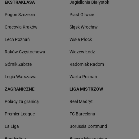
EKSTRAKLASA
Jagiellonia Białystok
Pogoń Szczecin
Piast Gliwice
Cracovia Kraków
Śląsk Wrocław
Lech Poznań
Wisła Płock
Raków Częstochowa
Widzew Łódź
Górnik Zabrze
Radomiak Radom
Legia Warszawa
Warta Poznań
ZAGRANICZNE
LIGA MISTRZÓW
Polacy za granicą
Real Madryt
Premier League
FC Barcelona
La Liga
Borussia Dortmund
Bundesliga
Bayern Monachium