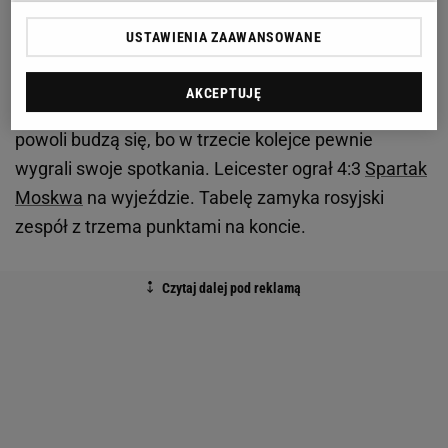
grupy C
USTAWIENIA ZAAWANSOWANE
W tym momencie Legia ma na koncie sześć
punktów. Za nią jest Napoli oraz Leicester z
AKCEPTUJĘ
czterema punktami na koncie. Faworyci do awansu
powoli budzą się, bo w trzecie kolejce pewnie
wygrali swoje spotkania. Leicester ograł 4:3
Spartak
Moskwa
na wyjeździe. Tabelę zamyka rosyjski
zespół z trzema punktami na koncie.