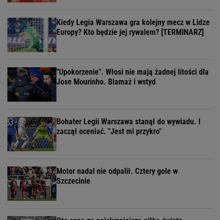
Kiedy Legia Warszawa gra kolejny mecz w Lidze
Europy? Kto będzie jej rywalem? [TERMINARZ]
"Upokorzenie". Włosi nie mają żadnej litości dla
Jose Mourinho. Blamaż i wstyd
Bohater Legii Warszawa stanął do wywiadu. I
zaczął oceniać. "Jest mi przykro"
Motor nadal nie odpalił. Cztery gole w
Szczecinie