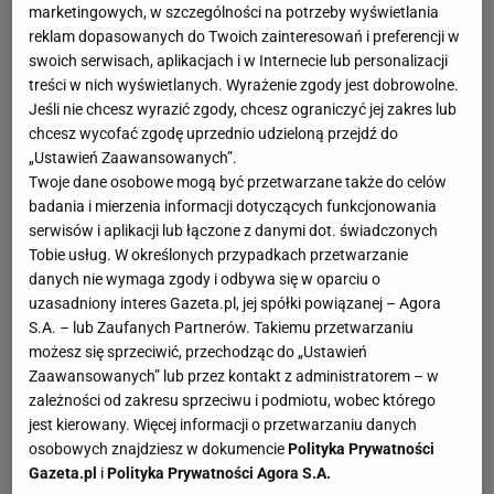
marketingowych, w szczególności na potrzeby wyświetlania
reklam dopasowanych do Twoich zainteresowań i preferencji w
swoich serwisach, aplikacjach i w Internecie lub personalizacji
treści w nich wyświetlanych. Wyrażenie zgody jest dobrowolne.
Jeśli nie chcesz wyrazić zgody, chcesz ograniczyć jej zakres lub
chcesz wycofać zgodę uprzednio udzieloną przejdź do
„Ustawień Zaawansowanych”.
Twoje dane osobowe mogą być przetwarzane także do celów
badania i mierzenia informacji dotyczących funkcjonowania
serwisów i aplikacji lub łączone z danymi dot. świadczonych
Tobie usług. W określonych przypadkach przetwarzanie
danych nie wymaga zgody i odbywa się w oparciu o
uzasadniony interes Gazeta.pl, jej spółki powiązanej – Agora
S.A. – lub Zaufanych Partnerów. Takiemu przetwarzaniu
możesz się sprzeciwić, przechodząc do „Ustawień
Zaawansowanych” lub przez kontakt z administratorem – w
zależności od zakresu sprzeciwu i podmiotu, wobec którego
jest kierowany. Więcej informacji o przetwarzaniu danych
osobowych znajdziesz w dokumencie
Polityka Prywatności
Gazeta.pl
i
Polityka Prywatności Agora S.A.