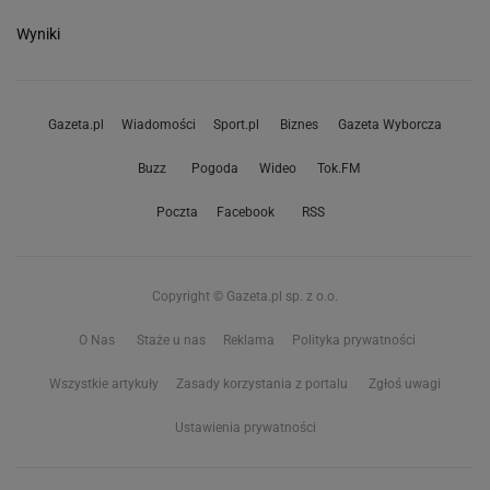
Wyniki
Gazeta.pl
Wiadomości
Sport.pl
Biznes
Gazeta Wyborcza
Buzz
Pogoda
Wideo
Tok.FM
Poczta
Facebook
RSS
Copyright © Gazeta.pl sp. z o.o.
O Nas
Staże u nas
Reklama
Polityka prywatności
Wszystkie artykuły
Zasady korzystania z portalu
Zgłoś uwagi
Ustawienia prywatności