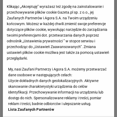
Klikając „Akceptuję” wyrażasz też zgodę na zainstalowanie i
przechowywanie plików cookie Gazeta.pl sp. z o.o., jej
Zaufanych Partnerów i Agora S.A. na Twoim urządzeniu
końcowym. Możesz w każdej chwili zmienić swoje preferencje
dotyczące plików cookie, wywołując narzędzie do zarządzania
twoimi preferencjami dot. przetwarzania danych poprzez
odnośnik „Ustawienia prywatności ” w stopce serwisu i
przechodząc do „Ustawień Zaawansowanych”. Zmiana
Legia Warszawa
przegrała 0:3 z Napoli po
ustawień plików cookie możliwa jest także za pomocą ustawień
trafieniach Insigne, Osimhena oraz Politano w
przeglądarki.
trzeciej kolejce
Ligi Europy
. Dla mistrzów Polski to
My, nasi Zaufani Partnerzy i Agora S.A. możemy przetwarzać
pierwsza porażka w fazie grupowej europejskich
dane osobowe w następujących celach:
rozgrywek. Choć zespół Czesława Michniewicza
Użycie dokładnych danych geolokalizacyjnych. Aktywne
skanowanie charakterystyki urządzenia do celów
nadal pozostaje liderem grupy, to porażka
identyfikacji. Przechowywanie informacji na urządzeniu lub
skomplikowała ich sytuację.
dostęp do nich. Spersonalizowane reklamy i treści, pomiar
reklam i treści, badnie odbiorców i ulepszanie usług.
Legia Warszawa przegrywa, ale wciąż jest liderem
Lista Zaufanych Partnerów