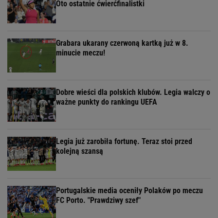
Oto ostatnie ćwierćfinalistki
Grabara ukarany czerwoną kartką już w 8.
minucie meczu!
Dobre wieści dla polskich klubów. Legia walczy o
ważne punkty do rankingu UEFA
Legia już zarobiła fortunę. Teraz stoi przed
kolejną szansą
Portugalskie media oceniły Polaków po meczu
FC Porto. "Prawdziwy szef"