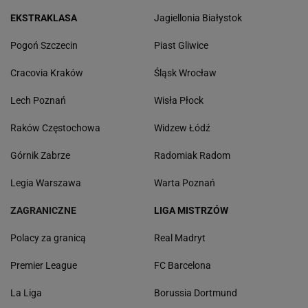
EKSTRAKLASA
Jagiellonia Białystok
Pogoń Szczecin
Piast Gliwice
Cracovia Kraków
Śląsk Wrocław
Lech Poznań
Wisła Płock
Raków Częstochowa
Widzew Łódź
Górnik Zabrze
Radomiak Radom
Legia Warszawa
Warta Poznań
ZAGRANICZNE
LIGA MISTRZÓW
Polacy za granicą
Real Madryt
Premier League
FC Barcelona
La Liga
Borussia Dortmund