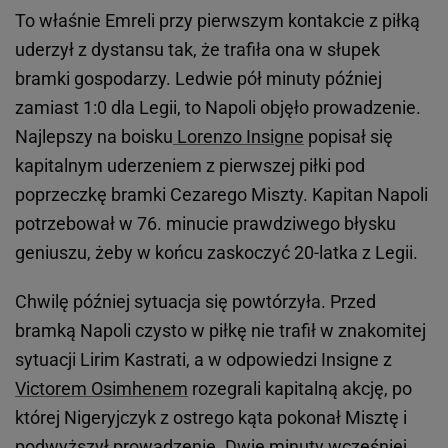
To właśnie Emreli przy pierwszym kontakcie z piłką
uderzył z dystansu tak, że trafiła ona w słupek
bramki gospodarzy. Ledwie pół minuty później
zamiast 1:0 dla Legii, to Napoli objęło prowadzenie.
Najlepszy na boisku
Lorenzo Insigne
popisał się
kapitalnym uderzeniem z pierwszej piłki pod
poprzeczkę bramki Cezarego Miszty. Kapitan Napoli
potrzebował w 76. minucie prawdziwego błysku
geniuszu, żeby w końcu zaskoczyć 20-latka z Legii.
Chwilę później sytuacja się powtórzyła. Przed
bramką Napoli czysto w piłkę nie trafił w znakomitej
sytuacji Lirim Kastrati, a w odpowiedzi Insigne z
Victorem Osimhenem
rozegrali kapitalną akcję, po
której Nigeryjczyk z ostrego kąta pokonał Misztę i
podwyższył prowadzenie. Dwie minuty wcześniej