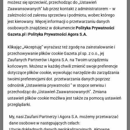
możesz się sprzeciwić, przechodząc do „Ustawień
Zaawansowanych” lub przez kontakt z administratorem – w
zależności od zakresu sprzeciwu i podmiotu, wobec którego
jest kierowany. Więcej informacji o przetwarzaniu danych
osobowych znajdziesz w dokumencie
Polityka Prywatności
Gazeta.pl
i
Polityka Prywatności Agora S.A.
Klikając „Akceptuję” wyrażasz też zgodę na zainstalowanie i
przechowywanie plików cookie Gazeta.pl sp. z o.o., jej
Zaufanych Partnerów i Agora S.A. na Twoim urządzeniu
Obie drużyny podchodziły do tego meczu w zupełnie
końcowym. Możesz w każdej chwili zmienić swoje preferencje
różnej sytuacji w
Lidze Europy
.
Legia Warszawa
dotyczące plików cookie, wywołując narzędzie do zarządzania
twoimi preferencjami dot. przetwarzania danych poprzez
najpierw pokonała na wyjeździe Spartaka Moskwa
odnośnik „Ustawienia prywatności ” w stopce serwisu i
1:0, a następnie w takim samym stosunku ograła u
przechodząc do „Ustawień Zaawansowanych”. Zmiana
siebie Leicester City, dzięki czemu prowadziła w
ustawień plików cookie możliwa jest także za pomocą ustawień
przeglądarki.
tabeli grupy C. Napoli z kolei zdobyło zaledwie jeden
punkt, remisując w Leicester 2:2, a następnie
My, nasi Zaufani Partnerzy i Agora S.A. możemy przetwarzać
przegrywając u siebie ze Spartakiem 2:3. Nic w tym
dane osobowe w następujących celach:
Użycie dokładnych danych geolokalizacyjnych. Aktywne