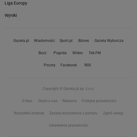
Liga Europy
Wyniki
Gazeta.pl
Wiadomości
Sport.pl
Biznes
Gazeta Wyborcza
Buzz
Pogoda
Wideo
Tok.FM
Poczta
Facebook
RSS
Copyright © Gazeta.pl sp. z o.o.
O Nas
Staże u nas
Reklama
Polityka prywatności
Wszystkie artykuły
Zasady korzystania z portalu
Zgłoś uwagi
Ustawienia prywatności