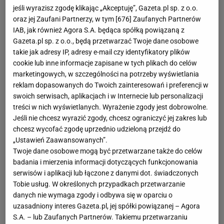
jeśli wyrazisz zgodę klikając „Akceptuję”, Gazeta.pl sp. z o.o.
oraz jej Zaufani Partnerzy, w tym [
676
] Zaufanych Partnerów
IAB, jak również Agora S.A. będąca spółką powiązaną z
Gazeta.pl sp. z o.o., będą przetwarzać Twoje dane osobowe
takie jak adresy IP, adresy e-mail czy identyfikatory plików
cookie lub inne informacje zapisane w tych plikach do celów
marketingowych, w szczególności na potrzeby wyświetlania
reklam dopasowanych do Twoich zainteresowań i preferencji w
swoich serwisach, aplikacjach i w Internecie lub personalizacji
treści w nich wyświetlanych. Wyrażenie zgody jest dobrowolne.
Jeśli nie chcesz wyrazić zgody, chcesz ograniczyć jej zakres lub
chcesz wycofać zgodę uprzednio udzieloną przejdź do
„Ustawień Zaawansowanych”.
Twoje dane osobowe mogą być przetwarzane także do celów
badania i mierzenia informacji dotyczących funkcjonowania
serwisów i aplikacji lub łączone z danymi dot. świadczonych
Tobie usług. W określonych przypadkach przetwarzanie
danych nie wymaga zgody i odbywa się w oparciu o
uzasadniony interes Gazeta.pl, jej spółki powiązanej – Agora
S.A. – lub Zaufanych Partnerów. Takiemu przetwarzaniu