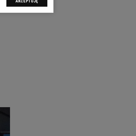
AKCEPTUJĘ
l sp. z o.o., jej
ić swoje preferencje
arzania danych poprzez
ych”. Zmiana ustawień
ach:
 celów identyfikacji.
omiar reklam i treści,