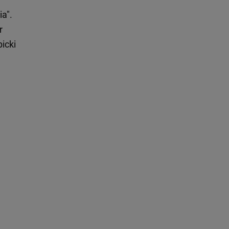
ia".
r
icki