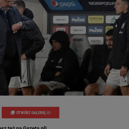
OTWÓRZ GALERIĘ
(6)
esz też na
Gazeta.pl
!