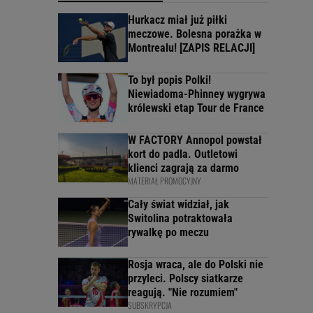
Hurkacz miał już piłki
meczowe. Bolesna porażka w
Montrealu! [ZAPIS RELACJI]
To był popis Polki!
Niewiadoma-Phinney wygrywa
królewski etap Tour de France
W FACTORY Annopol powstał
kort do padla. Outletowi
klienci zagrają za darmo
MATERIAŁ PROMOCYJNY
Cały świat widział, jak
Switolina potraktowała
rywalkę po meczu
Rosja wraca, ale do Polski nie
przyleci. Polscy siatkarze
reagują. "Nie rozumiem"
SUBSKRYPCJA