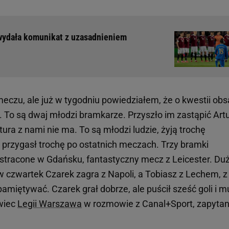
 wydała komunikat z uzasadnieniem
 meczu, ale już w tygodniu powiedziałem, że o kwestii ob
 To są dwaj młodzi bramkarze. Przyszło im zastąpić Art
ra z nami nie ma. To są młodzi ludzie, żyją trochę
k przygasł trochę po ostatnich meczach. Trzy bramki
stracone w Gdańsku, fantastyczny mecz z Leicester. Du
 czwartek Czarek zagra z Napoli, a Tobiasz z Lechem, z
pamiętywać. Czarek grał dobrze, ale puścił sześć goli i m
wiec
Legii Warszawa
w rozmowie z Canal+Sport, zapytan