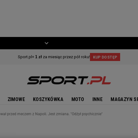
ZIECKO
MOTO
ZIMOWE
KOSZYKÓWKA
MOTO
INNE
MAGAZYN S
wał przed meczem z Napoli. Jest zmiana. "Odżył psychicznie"