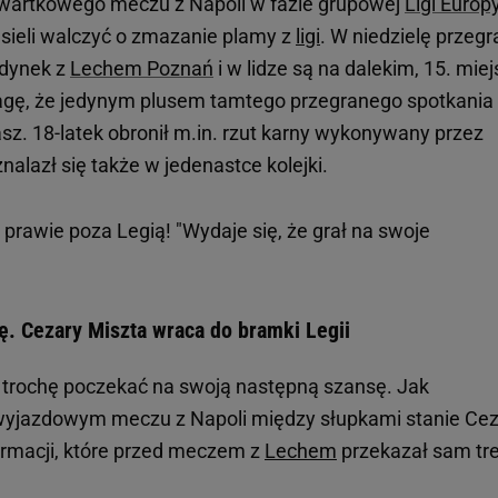
czwartkowego meczu z Napoli w fazie grupowej
Ligi Europ
sieli walczyć o zmazanie plamy z
ligi
. W niedzielę przegra
edynek z
Lechem Poznań
i w lidze są na dalekim, 15. miej
gę, że jedynym plusem tamtego przegranego spotkania 
asz. 18-latek obronił m.in. rzut karny wykonywany przez
nalazł się także w jedenastce kolejki.
 prawie poza Legią! "Wydaje się, że grał na swoje
ę. Cezary Miszta wraca do bramki Legii
 trochę poczekać na swoją następną szansę. Jak
w wyjazdowym meczu z Napoli między słupkami stanie Ce
formacji, które przed meczem z
Lechem
przekazał sam tr