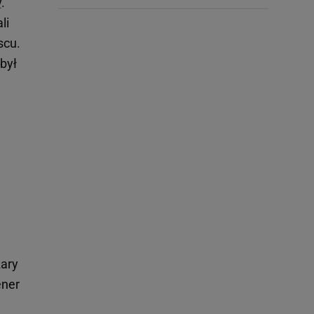
y
.
li
scu.
był
zary
ener