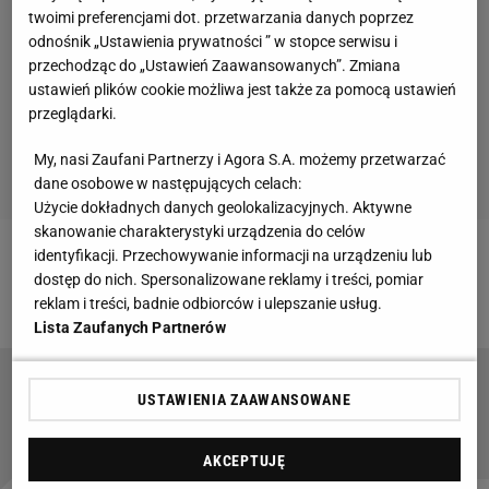
twoimi preferencjami dot. przetwarzania danych poprzez
odnośnik „Ustawienia prywatności ” w stopce serwisu i
przechodząc do „Ustawień Zaawansowanych”. Zmiana
ustawień plików cookie możliwa jest także za pomocą ustawień
przeglądarki.
My, nasi Zaufani Partnerzy i Agora S.A. możemy przetwarzać
dane osobowe w następujących celach:
Użycie dokładnych danych geolokalizacyjnych. Aktywne
skanowanie charakterystyki urządzenia do celów
identyfikacji. Przechowywanie informacji na urządzeniu lub
Zobacz wideo
Michniewicz o odejściu Juranovicia:
dostęp do nich. Spersonalizowane reklamy i treści, pomiar
To się szybko potoczyło. Odszedł z klasą
reklam i treści, badnie odbiorców i ulepszanie usług.
Lista Zaufanych Partnerów
Komentator TVP zaskoczył na antenie. Nagle
USTAWIENIA ZAAWANSOWANE
wypalił: "Skompromitowałem się"
AKCEPTUJĘ