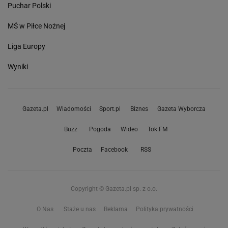
Puchar Polski
MŚ w Piłce Nożnej
Liga Europy
Wyniki
Gazeta.pl
Wiadomości
Sport.pl
Biznes
Gazeta Wyborcza
Buzz
Pogoda
Wideo
Tok.FM
Poczta
Facebook
RSS
Copyright © Gazeta.pl sp. z o.o.
O Nas
Staże u nas
Reklama
Polityka prywatności