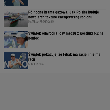
Północna brama gazowa. Jak Polska buduje
nową architekturę energetyczną regionu
MATERIAŁ PROMOCYJNY
Świątek odwróciła losy meczu z Kostiuk! 6:2 na
koniec
Świątek pokazuje, że Fibak ma rację i nie ma
racji
SUBSKRYPCJA