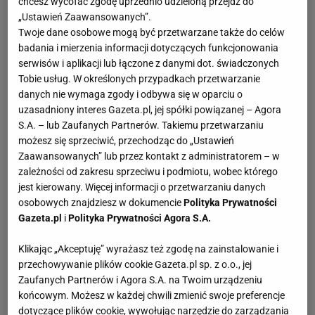
chcesz wycofać zgodę uprzednio udzieloną przejdź do
„Ustawień Zaawansowanych”.
Twoje dane osobowe mogą być przetwarzane także do celów
badania i mierzenia informacji dotyczących funkcjonowania
serwisów i aplikacji lub łączone z danymi dot. świadczonych
Tobie usług. W określonych przypadkach przetwarzanie
danych nie wymaga zgody i odbywa się w oparciu o
uzasadniony interes Gazeta.pl, jej spółki powiązanej – Agora
S.A. – lub Zaufanych Partnerów. Takiemu przetwarzaniu
możesz się sprzeciwić, przechodząc do „Ustawień
Zaawansowanych” lub przez kontakt z administratorem – w
zależności od zakresu sprzeciwu i podmiotu, wobec którego
jest kierowany. Więcej informacji o przetwarzaniu danych
osobowych znajdziesz w dokumencie
Polityka Prywatności
Gazeta.pl
i
Polityka Prywatności Agora S.A.
Klikając „Akceptuję” wyrażasz też zgodę na zainstalowanie i
przechowywanie plików cookie Gazeta.pl sp. z o.o., jej
Zaufanych Partnerów i Agora S.A. na Twoim urządzeniu
końcowym. Możesz w każdej chwili zmienić swoje preferencje
dotyczące plików cookie, wywołując narzędzie do zarządzania