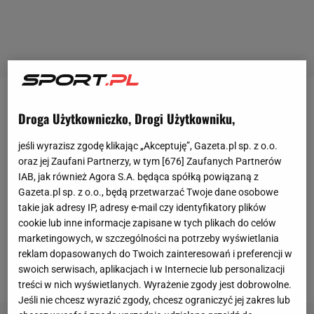
"
Od początku w tym meczu było wszystko nie tak
.
Droga Użytkowniczko, Drogi Użytkowniku,
Wykluczenie Tomasa Holesa [w 3. minucie zobaczył
jeśli wyrazisz zgodę klikając „Akceptuję”, Gazeta.pl sp. z o.o.
czerwoną kartkę] osłabiło
Slavię
na tyle, że mimo
oraz jej Zaufani Partnerzy, w tym [
676
] Zaufanych Partnerów
prowadzenia go nie utrzymała. Została pokonana
IAB, jak również Agora S.A. będąca spółką powiązaną z
przez dokładne dwa strzały głową Mahira Emrelego.
Gazeta.pl sp. z o.o., będą przetwarzać Twoje dane osobowe
takie jak adresy IP, adresy e-mail czy identyfikatory plików
Na pocieszenie pozostała
Liga Konferencji Europy
,
cookie lub inne informacje zapisane w tych plikach do celów
ale z pewnością nie na to liczyli "Zszyci" [przydomek
marketingowych, w szczególności na potrzeby wyświetlania
Slavii], którzy jeszcze kilka tygodni temu marzyli o
reklam dopasowanych do Twoich zainteresowań i preferencji w
swoich serwisach, aplikacjach i w Internecie lub personalizacji
Lidze Mistrzów" - czytamy w dzienniku "Blesk".
treści w nich wyświetlanych. Wyrażenie zgody jest dobrowolne.
Jeśli nie chcesz wyrazić zgody, chcesz ograniczyć jej zakres lub