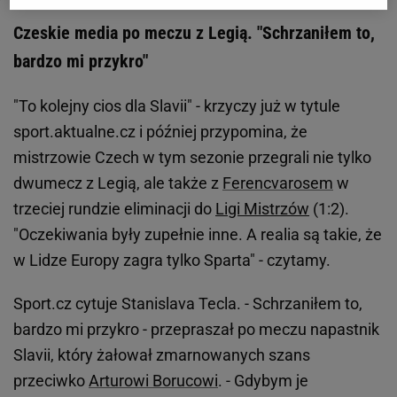
Czeskie media po meczu z Legią. "Schrzaniłem to,
bardzo mi przykro"
"To kolejny cios dla Slavii" - krzyczy już w tytule
sport.aktualne.cz i później przypomina, że
mistrzowie Czech w tym sezonie przegrali nie tylko
dwumecz z Legią, ale także z
Ferencvarosem
w
trzeciej rundzie eliminacji do
Ligi Mistrzów
(1:2).
"Oczekiwania były zupełnie inne. A realia są takie, że
w Lidze Europy zagra tylko Sparta" - czytamy.
Sport.cz cytuje Stanislava Tecla. - Schrzaniłem to,
bardzo mi przykro - przepraszał po meczu napastnik
Slavii, który żałował zmarnowanych szans
przeciwko
Arturowi Borucowi
. - Gdybym je