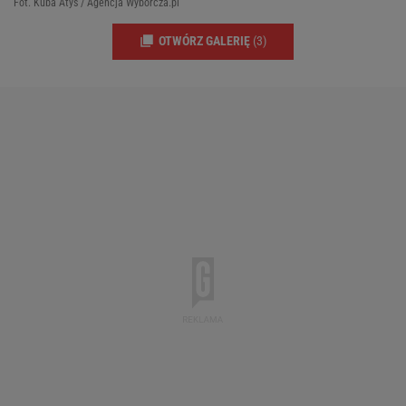
Fot. Kuba Atys / Agencja Wyborcza.pl
OTWÓRZ GALERIĘ
(3)