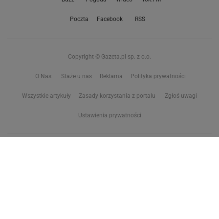
Poczta
Facebook
RSS
Copyright © Gazeta.pl sp. z o.o.
O Nas
Staże u nas
Reklama
Polityka prywatności
Wszystkie artykuły
Zasady korzystania z portalu
Zgłoś uwagi
Ustawienia prywatności
Właściciel niniejszego serwisu nie wyraża zgody na zwielokrotnianie ani inne
korzystanie z utworów rozpowszechnionych w tym serwisie, w celu
eksploracji tekstów i danych. Więcej informacji w
zastrzeżeniu dot. eksploracji tekstów i danych
Treści z
serwisów internetowych Grupy Wyborcza.pl
oraz serwisu tokfm.pl
prezentujemy w ramach komercyjnej współpracy z ich wydawcami:
Wyborcza sp. z o.o. oraz Grupą Radiową Agory sp. z o.o.
Wybrane treści z serwisu Sport.pl są dostępne po wykupieniu płatnej