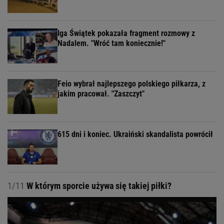
Iga Świątek pokazała fragment rozmowy z
Nadalem. "Wróć tam koniecznie!"
Feio wybrał najlepszego polskiego piłkarza, z
jakim pracował. "Zaszczyt"
615 dni i koniec. Ukraiński skandalista powrócił
1/11
W którym sporcie używa się takiej piłki?