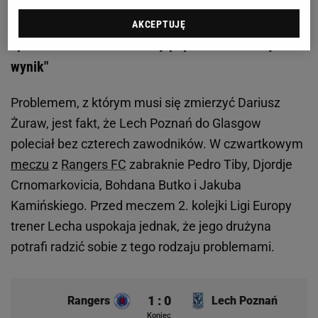
Lech Poznań w okrojonym składzie przed
AKCEPTUJĘ
spotkaniem w LE. "Chcemy poprawić końcowy
wynik"
Problemem, z którym musi się zmierzyć Dariusz
Żuraw, jest fakt, że Lech Poznań do Glasgow
poleciał bez czterech zawodników. W czwartkowym
meczu
z
Rangers FC
zabraknie Pedro Tiby, Djordje
Crnomarkovicia, Bohdana Butko i Jakuba
Kamińskiego. Przed meczem 2. kolejki Ligi Europy
trener Lecha uspokaja jednak, że jego drużyna
potrafi radzić sobie z tego rodzaju problemami.
1 : 0
Rangers
Lech Poznań
Koniec