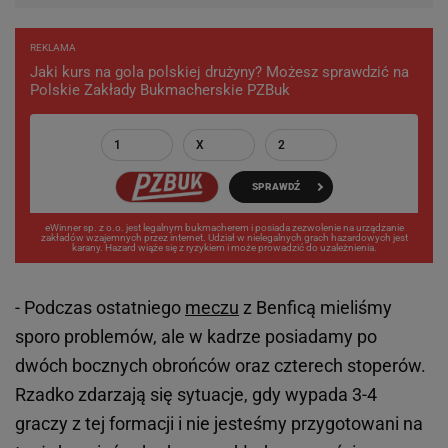
REKLAMA
Jaki kurs na gola polskiej drużyny? Możesz sprawdzić na
Polskie Zakłady Bukmacherskie PZBuk
1
X
2
SPRAWDŹ
eWinner sp. z o.o. jest legalnym bukmacherem i posiada zezwolenie na urządzanie
zakładów wzajemnych przez internet. Udział w nielegalnych grach hazardowych jest
karany. Hazard wiąże się z ryzykiem i może prowadzić do uzależnienia.
- Podczas ostatniego
meczu
z Benficą mieliśmy
sporo problemów, ale w kadrze posiadamy po
dwóch bocznych obrońców oraz czterech stoperów.
Rzadko zdarzają się sytuacje, gdy wypada 3-4
graczy z tej formacji i nie jesteśmy przygotowani na