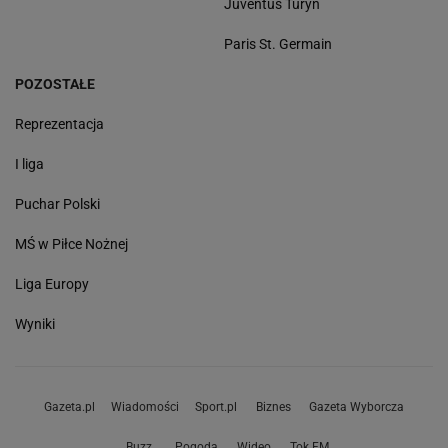
Juventus Turyn
Paris St. Germain
POZOSTAŁE
Reprezentacja
I liga
Puchar Polski
MŚ w Piłce Nożnej
Liga Europy
Wyniki
Gazeta.pl
Wiadomości
Sport.pl
Biznes
Gazeta Wyborcza
Buzz
Pogoda
Wideo
Tok.FM