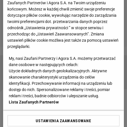
Zaufanych Partnerów i Agora S.A. na Twoim urządzeniu
końcowym. Możesz w każdej chwili zmienić swoje preferencje
dotyczące plików cookie, wywołując narzędzie do zarządzania
twoimi preferencjami dot. przetwarzania danych poprzez
odnośnik „Ustawienia prywatności ” w stopce serwisu i
przechodząc do „Ustawień Zaawansowanych”. Zmiana
ustawień plików cookie możliwa jest także za pomocą ustawień
przeglądarki.
My, nasi Zaufani Partnerzy i Agora S.A. możemy przetwarzać
dane osobowe w następujących celach:
Ishak strzelił dwa gole, ale Lech przegrał z
Użycie dokładnych danych geolokalizacyjnych. Aktywne
Benfiką. "Cała Polska może być z nas dumna"
skanowanie charakterystyki urządzenia do celów
identyfikacji. Przechowywanie informacji na urządzeniu lub
dostęp do nich. Spersonalizowane reklamy i treści, pomiar
reklam i treści, badnie odbiorców i ulepszanie usług.
Zobacz wideo
Dariusz Żuraw wskazał faworyta do
Lista Zaufanych Partnerów
mistrzostwa Polski. "Patrzymy na nich w głównej
mierze" [SEKCJA PIŁKARSKA #69]
USTAWIENIA ZAAWANSOWANE