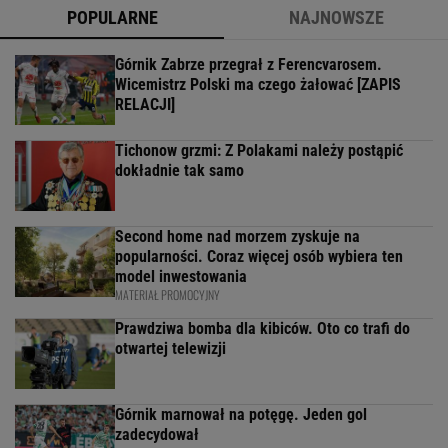
POPULARNE
NAJNOWSZE
Górnik Zabrze przegrał z Ferencvarosem.
Wicemistrz Polski ma czego żałować [ZAPIS
RELACJI]
Tichonow grzmi: Z Polakami należy postąpić
dokładnie tak samo
Second home nad morzem zyskuje na
popularności. Coraz więcej osób wybiera ten
model inwestowania
MATERIAŁ PROMOCYJNY
Prawdziwa bomba dla kibiców. Oto co trafi do
otwartej telewizji
Górnik marnował na potęgę. Jeden gol
zadecydował