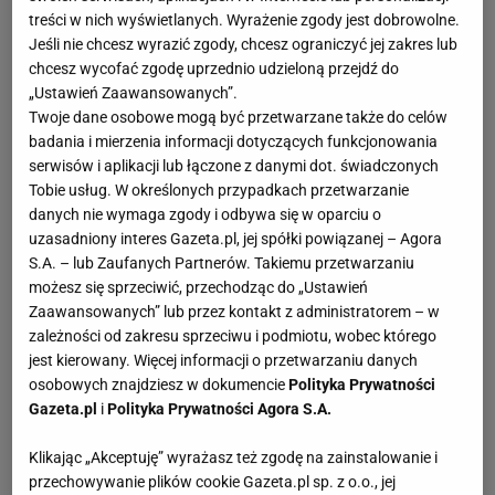
treści w nich wyświetlanych. Wyrażenie zgody jest dobrowolne.
Jeśli nie chcesz wyrazić zgody, chcesz ograniczyć jej zakres lub
chcesz wycofać zgodę uprzednio udzieloną przejdź do
„Ustawień Zaawansowanych”.
Twoje dane osobowe mogą być przetwarzane także do celów
badania i mierzenia informacji dotyczących funkcjonowania
serwisów i aplikacji lub łączone z danymi dot. świadczonych
Tobie usług. W określonych przypadkach przetwarzanie
danych nie wymaga zgody i odbywa się w oparciu o
uzasadniony interes Gazeta.pl, jej spółki powiązanej – Agora
S.A. – lub Zaufanych Partnerów. Takiemu przetwarzaniu
możesz się sprzeciwić, przechodząc do „Ustawień
Zaawansowanych” lub przez kontakt z administratorem – w
zależności od zakresu sprzeciwu i podmiotu, wobec którego
jest kierowany. Więcej informacji o przetwarzaniu danych
osobowych znajdziesz w dokumencie
Polityka Prywatności
Gazeta.pl
i
Polityka Prywatności Agora S.A.
Klikając „Akceptuję” wyrażasz też zgodę na zainstalowanie i
przechowywanie plików cookie Gazeta.pl sp. z o.o., jej