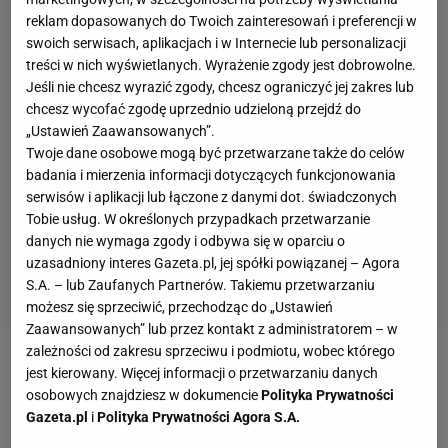
reklam dopasowanych do Twoich zainteresowań i preferencji w
swoich serwisach, aplikacjach i w Internecie lub personalizacji
treści w nich wyświetlanych. Wyrażenie zgody jest dobrowolne.
Jeśli nie chcesz wyrazić zgody, chcesz ograniczyć jej zakres lub
chcesz wycofać zgodę uprzednio udzieloną przejdź do
„Ustawień Zaawansowanych”.
Twoje dane osobowe mogą być przetwarzane także do celów
badania i mierzenia informacji dotyczących funkcjonowania
serwisów i aplikacji lub łączone z danymi dot. świadczonych
Tobie usług. W określonych przypadkach przetwarzanie
danych nie wymaga zgody i odbywa się w oparciu o
uzasadniony interes Gazeta.pl, jej spółki powiązanej – Agora
S.A. – lub Zaufanych Partnerów. Takiemu przetwarzaniu
możesz się sprzeciwić, przechodząc do „Ustawień
Zaawansowanych” lub przez kontakt z administratorem – w
zależności od zakresu sprzeciwu i podmiotu, wobec którego
Zobacz wideo
Lech ma piłkarzy, którzy mogą pobić
jest kierowany. Więcej informacji o przetwarzaniu danych
osobowych znajdziesz w dokumencie
Polityka Prywatności
rekord transferowy ekstraklasy
Gazeta.pl
i
Polityka Prywatności Agora S.A.