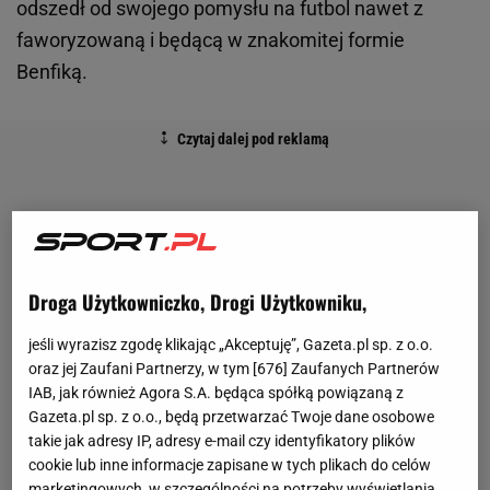
odszedł od swojego pomysłu na futbol nawet z
faworyzowaną i będącą w znakomitej formie
Benfiką.
Droga Użytkowniczko, Drogi Użytkowniku,
jeśli wyrazisz zgodę klikając „Akceptuję”, Gazeta.pl sp. z o.o.
oraz jej Zaufani Partnerzy, w tym [
676
] Zaufanych Partnerów
IAB, jak również Agora S.A. będąca spółką powiązaną z
Gazeta.pl sp. z o.o., będą przetwarzać Twoje dane osobowe
takie jak adresy IP, adresy e-mail czy identyfikatory plików
cookie lub inne informacje zapisane w tych plikach do celów
marketingowych, w szczególności na potrzeby wyświetlania