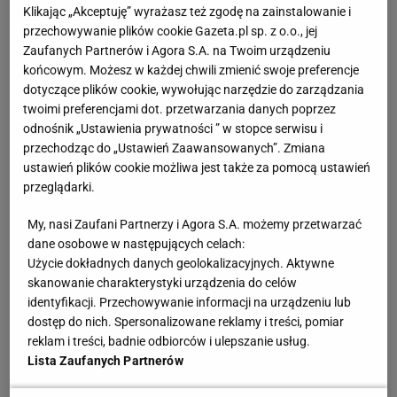
Lech zaskoczył Benfikę w pierwszej połowie
Klikając „Akceptuję” wyrażasz też zgodę na zainstalowanie i
przechowywanie plików cookie Gazeta.pl sp. z o.o., jej
Zaufanych Partnerów i Agora S.A. na Twoim urządzeniu
Lech mógł ustawić podwójne zasieki obronne i
końcowym. Możesz w każdej chwili zmienić swoje preferencje
czekać na sporadyczne kontrataki. Żuraw zagrał za
dotyczące plików cookie, wywołując narzędzie do zarządzania
to zdecydowanie odważniej, co mogło mocno
twoimi preferencjami dot. przetwarzania danych poprzez
odnośnik „Ustawienia prywatności ” w stopce serwisu i
zaskoczyć Jorge'a Jesusa. Benfica wyszła na mecz
przechodząc do „Ustawień Zaawansowanych”. Zmiana
z Lechem bardzo odważnie, bo na początku widać
ustawień plików cookie możliwa jest także za pomocą ustawień
było jak linia obrony portugalskiego klubu wychodzi
przeglądarki.
do linii środkowej boiska i próbuje zacieśnić pole gry.
My, nasi Zaufani Partnerzy i Agora S.A. możemy przetwarzać
dane osobowe w następujących celach:
Użycie dokładnych danych geolokalizacyjnych. Aktywne
skanowanie charakterystyki urządzenia do celów
identyfikacji. Przechowywanie informacji na urządzeniu lub
dostęp do nich. Spersonalizowane reklamy i treści, pomiar
reklam i treści, badnie odbiorców i ulepszanie usług.
Lista Zaufanych Partnerów