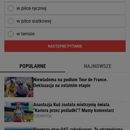
w piłce ręcznej
w piłce siatkowej
w tenisie
NASTĘPNE PYTANIE
POPULARNE
NAJNOWSZE
Niewiadoma na podium Tour de France.
Deklasacja na ostatnim etapie
Anastazja Kuś została mistrzynią świata.
"Kariera przez pośladki"? Mamy komentarz
SUBSKRYPCJA
Pierwszy etap GAT zakończony. To strategiczna