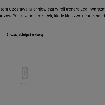
iutem
Czesława Michniewicza
w roli trenera
Legii Warsz
strzów Polski w poniedziałek, kiedy klub zwolnił Aleksan