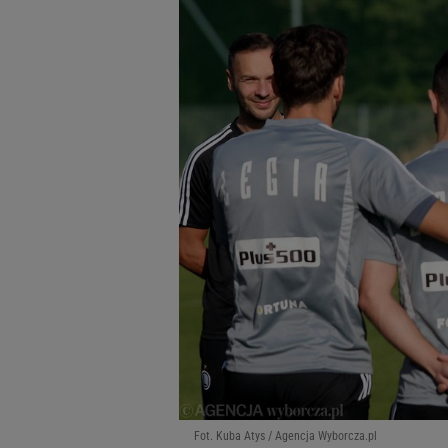
Fot. Kuba Atys / Agencja Wyborcza.pl