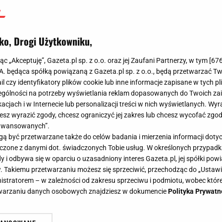
ko, Drogi Użytkowniku,
jąc „Akceptuję”, Gazeta.pl sp. z o.o. oraz jej Zaufani Partnerzy, w tym [
67
.A. będąca spółką powiązaną z Gazeta.pl sp. z o.o., będą przetwarzać T
ail czy identyfikatory plików cookie lub inne informacje zapisane w tych p
gólności na potrzeby wyświetlania reklam dopasowanych do Twoich zain
acjach i w Internecie lub personalizacji treści w nich wyświetlanych. Wyr
cesz wyrazić zgody, chcesz ograniczyć jej zakres lub chcesz wycofać zgo
aawansowanych”.
 być przetwarzane także do celów badania i mierzenia informacji dot
 łączone z danymi dot. świadczonych Tobie usług. W określonych przypad
i odbywa się w oparciu o uzasadniony interes Gazeta.pl, jej spółki powi
. Takiemu przetwarzaniu możesz się sprzeciwić, przechodząc do „Ust
nistratorem – w zależności od zakresu sprzeciwu i podmiotu, wobec które
etwarzaniu danych osobowych znajdziesz w dokumencie
Polityka Prywatn