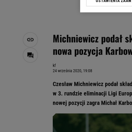
USTAWIENIA ZAA
Klikając „Akceptuję” wyra
Zaufanych Partnerów i A
dotyczące plików cookie,
odnośnik „Ustawienia pr
plików cookie możliwa je
Michniewicz podał sk
My, nasi Zaufani Partne
nowa pozycja Karbo
Użycie dokładnych danych
Przechowywanie informacji
badnie odbiorców i uleps
kf
24 września 2020, 19:08
Czesław Michniewicz podał skład
w 3. rundzie eliminacji Ligi Euro
nowej pozycji zagra Michał Karb