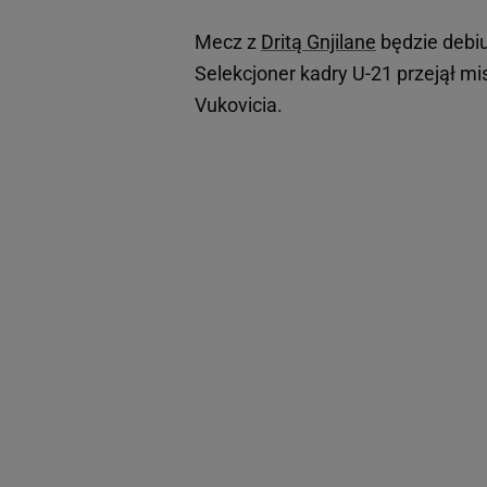
Mecz z
Dritą Gnjilane
będzie deb
Selekcjoner kadry U-21 przejął mi
Vukovicia.