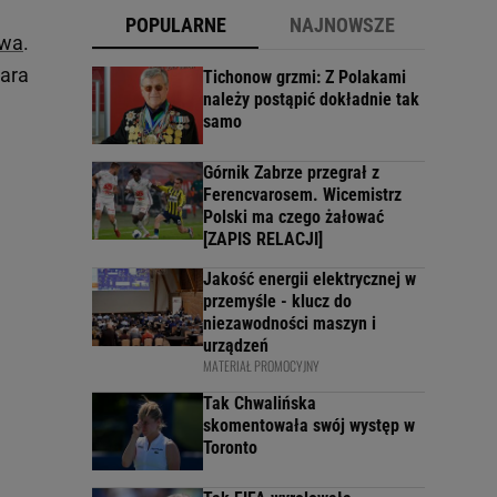
POPULARNE
NAJNOWSZE
awa
.
dara
Tichonow grzmi: Z Polakami
należy postąpić dokładnie tak
samo
Górnik Zabrze przegrał z
Ferencvarosem. Wicemistrz
Polski ma czego żałować
[ZAPIS RELACJI]
Jakość energii elektrycznej w
przemyśle - klucz do
niezawodności maszyn i
urządzeń
MATERIAŁ PROMOCYJNY
Tak Chwalińska
skomentowała swój występ w
Toronto