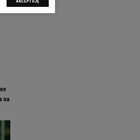
AKCEPTUJĘ
l sp. z o.o., jej
ić swoje preferencje
arzania danych poprzez
ych”. Zmiana ustawień
ach:
 celów identyfikacji.
omiar reklam i treści,
ane
a na