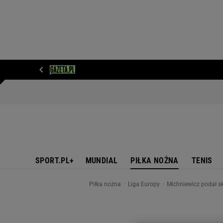
WIADOMOŚCI
NEXT
SPORT
PLOTEK
D
SPORT.PL+
MUNDIAL
PIŁKA NOŻNA
TENIS
Piłka nożna
Liga Europy
Michniewicz podał sk