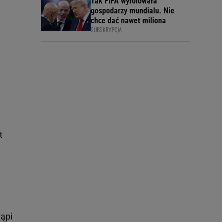
Tak FIFA wyrolowała
gospodarzy mundialu. Nie
chce dać nawet miliona
SUBSKRYPCJA
t
tąpi