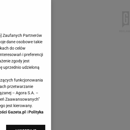
6
] Zaufanych Partnerów
woje dane osobowe takie
likach do celów
teresowań i preferencji
ażenie zgody jest
dę uprzednio udzieloną
yczących funkcjonowania
kach przetwarzanie
ązanej – Agora S.A. –
awień Zaawansowanych”
go jest kierowany.
ości Gazeta.pl
i
Polityka