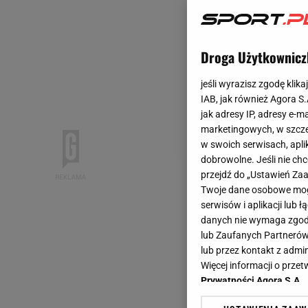
Droga Użytkownicz
jeśli wyrazisz zgodę klika
IAB, jak również Agora S
jak adresy IP, adresy e-m
marketingowych, w szcze
w swoich serwisach, aplik
dobrowolne. Jeśli nie ch
przejdź do „Ustawień Z
Twoje dane osobowe mogą
serwisów i aplikacji lub
danych nie wymaga zgody 
lub Zaufanych Partnerów
lub przez kontakt z admi
Więcej informacji o prz
Prywatności Agora S.A.