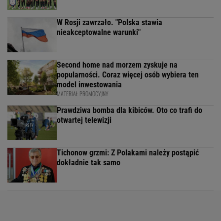
W Rosji zawrzało. "Polska stawia
nieakceptowalne warunki"
Second home nad morzem zyskuje na
popularności. Coraz więcej osób wybiera ten
model inwestowania
MATERIAŁ PROMOCYJNY
Prawdziwa bomba dla kibiców. Oto co trafi do
otwartej telewizji
Tichonow grzmi: Z Polakami należy postąpić
dokładnie tak samo