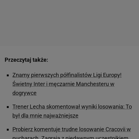
Przeczytaj także:
Znamy pierwszych półfinalistów Ligi Europy!
Świetny Inter i męczarnie Manchesteru w
dogrywce
Trener Lecha skomentował wyniki losowania: To
był dla mnie najważniejsze
Probierz komentuje trudne losowanie Cracovii w
pucharach. Zagrają z niedawnym uczestnikiem