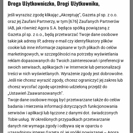
Droga Użytkowniczko, Drogi Użytkowniku,
jeśli wyrazisz zgodę klikając „Akceptuję”, Gazeta.pl sp. z o.o.
oraz jej Zaufani Partnerzy, w tym [
676
] Zaufanych Partnerów
IAB, jak również Agora S.A. będąca spółką powiązaną z
Gazeta.pl sp. z o.o., będą przetwarzać Twoje dane osobowe
takie jak adresy IP, adresy e-mail czy identyfikatory plików
cookie lub inne informacje zapisane w tych plikach do celów
marketingowych, w szczególności na potrzeby wyświetlania
reklam dopasowanych do Twoich zainteresowań i preferencji w
swoich serwisach, aplikacjach i w Internecie lub personalizacji
W 65. minucie spotkania
FC Kopenhaga
treści w nich wyświetlanych. Wyrażenie zgody jest dobrowolne.
przeprowadzała jeden ze swoich kontrataków,
Jeśli nie chcesz wyrazić zgody, chcesz ograniczyć jej zakres lub
chcesz wycofać zgodę uprzednio udzieloną przejdź do
podczas którego piłka trafiła do Rasmusa Falka.
„Ustawień Zaawansowanych”.
Skrzydłowy duńskiego zespołu popędził prawym
Twoje dane osobowe mogą być przetwarzane także do celów
skrzydłem boiska, a kiedy wydawało się, że za
badania i mierzenia informacji dotyczących funkcjonowania
serwisów i aplikacji lub łączone z danymi dot. świadczonych
chwilę zaliczy stratę, popisał się kapitalnym
Tobie usług. W określonych przypadkach przetwarzanie
zwodem, którym minął jednocześnie dwóch graczy
danych nie wymaga zgody i odbywa się w oparciu o
Manchesteru United
- Freda i Brandona Williamsa.
uzasadniony interes Gazeta.pl, jej spółki powiązanej – Agora