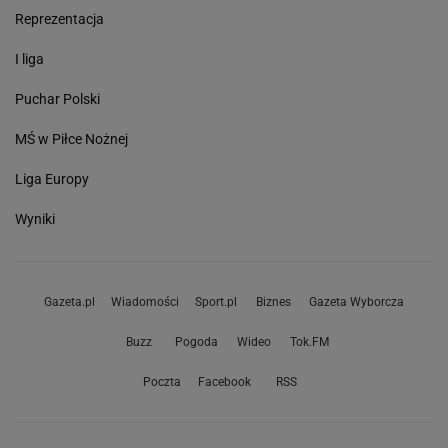
Reprezentacja
I liga
Puchar Polski
MŚ w Piłce Nożnej
Liga Europy
Wyniki
Gazeta.pl
Wiadomości
Sport.pl
Biznes
Gazeta Wyborcza
Buzz
Pogoda
Wideo
Tok.FM
Poczta
Facebook
RSS