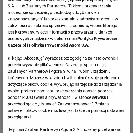
S.A. – lub Zaufanych Partnerów. Takiemu przetwarzaniu
Piłkarz "Czerwonych Diabłów" nie wiedzieli, co się
możesz się sprzeciwić, przechodząc do „Ustawień
właściwie stało. Falk zagrał następnie do Jonasa
Zaawansowanych” lub przez kontakt z administratorem – w
Oldera Winda, a ten szybko wystawił piłkę
zależności od zakresu sprzeciwu i podmiotu, wobec którego
jest kierowany. Więcej informacji o przetwarzaniu danych
zawodnikowi nadbiegającemu z lewej strony pola
osobowych znajdziesz w dokumencie
Polityka Prywatności
karnego. Zawodnikowi, który zdołał oddać strzał.
Gazeta.pl
i
Polityka Prywatności Agora S.A.
Uderzenie zostało jednak zablokowane przez
Klikając „Akceptuję” wyrażasz też zgodę na zainstalowanie i
jednego z obrońców drużyny
Ole Gunara Solskjaera
.
przechowywanie plików cookie Gazeta.pl sp. z o.o., jej
Zaufanych Partnerów i Agora S.A. na Twoim urządzeniu
końcowym. Możesz w każdej chwili zmienić swoje preferencje
dotyczące plików cookie, wywołując narzędzie do zarządzania
twoimi preferencjami dot. przetwarzania danych poprzez
odnośnik „Ustawienia prywatności ” w stopce serwisu i
przechodząc do „Ustawień Zaawansowanych”. Zmiana
ustawień plików cookie możliwa jest także za pomocą ustawień
przeglądarki.
My, nasi Zaufani Partnerzy i Agora S.A. możemy przetwarzać