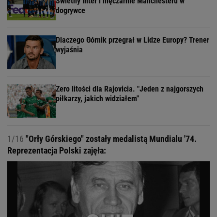
Świetny Inter i męczarnie Manchesteru w
dogrywce
Dlaczego Górnik przegrał w Lidze Europy? Trener
wyjaśnia
Zero litości dla Rajovicia. "Jeden z najgorszych
piłkarzy, jakich widziałem"
1/16
"Orły Górskiego" zostały medalistą Mundialu '74.
Reprezentacja Polski zajęła: