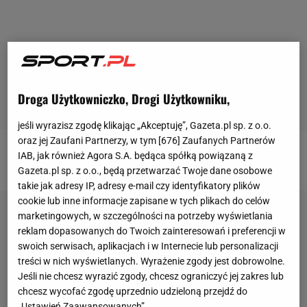
Droga Użytkowniczko, Drogi Użytkowniku,
jeśli wyrazisz zgodę klikając „Akceptuję”, Gazeta.pl sp. z o.o.
oraz jej Zaufani Partnerzy, w tym [
676
] Zaufanych Partnerów
IAB, jak również Agora S.A. będąca spółką powiązaną z
"Legii nie stać na to, żeby rezygnować z Carlitosa"
Gazeta.pl sp. z o.o., będą przetwarzać Twoje dane osobowe
takie jak adresy IP, adresy e-mail czy identyfikatory plików
cookie lub inne informacje zapisane w tych plikach do celów
marketingowych, w szczególności na potrzeby wyświetlania
reklam dopasowanych do Twoich zainteresowań i preferencji w
swoich serwisach, aplikacjach i w Internecie lub personalizacji
treści w nich wyświetlanych. Wyrażenie zgody jest dobrowolne.
Jeśli nie chcesz wyrazić zgody, chcesz ograniczyć jej zakres lub
chcesz wycofać zgodę uprzednio udzieloną przejdź do
„Ustawień Zaawansowanych”.