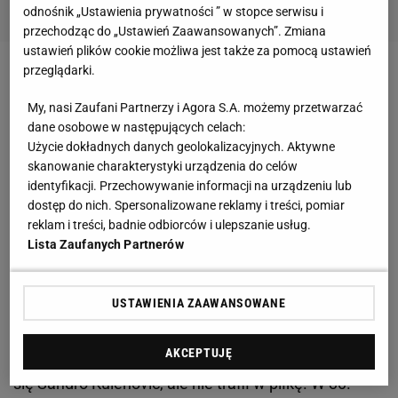
odnośnik „Ustawienia prywatności ” w stopce serwisu i
przechodząc do „Ustawień Zaawansowanych”. Zmiana
ustawień plików cookie możliwa jest także za pomocą ustawień
przeglądarki.
Zobacz wideo
My, nasi Zaufani Partnerzy i Agora S.A. możemy przetwarzać
dane osobowe w następujących celach:
Legia
Warszawa walczy o awans do fazy grupowej
Użycie dokładnych danych geolokalizacyjnych. Aktywne
Ligi Europy
. W 4. rundzie eliminacji wicemistrzowie
skanowanie charakterystyki urządzenia do celów
Polski trafili na szkocki zespół
Rangers FC
. W
identyfikacji. Przechowywanie informacji na urządzeniu lub
dostęp do nich. Spersonalizowane reklamy i treści, pomiar
pierwszym
meczu
w Warszawie legioniści
reklam i treści, badnie odbiorców i ulepszanie usług.
zremisowali z Rangersami 0:0.
Lista Zaufanych Partnerów
W pierwszej połowie lepsi byli gospodarze. Mogli
USTAWIENIA ZAAWANSOWANE
prowadzić już od 9. minuty, gdy Luquinhas minął
obrońcę, oddał strzał, ale dobrze obronił go Allan
AKCEPTUJĘ
McGregor. Minutę później w dobrej sytuacji znalazł
się Sandro Kulenović, ale nie trafił w piłkę. W 30.