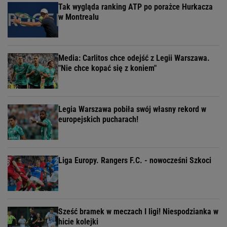
Tak wygląda ranking ATP po porażce Hurkacza
w Montrealu
Media: Carlitos chce odejść z Legii Warszawa.
"Nie chce kopać się z koniem"
Legia Warszawa pobiła swój własny rekord w
europejskich pucharach!
Liga Europy. Rangers F.C. - nowocześni Szkoci
Sześć bramek w meczach I ligi! Niespodzianka w
hicie kolejki