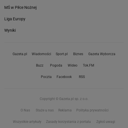
MŚ w Piłce Nożnej
Liga Europy
Wyniki
Gazeta.pl
Wiadomości
Sport.pl
Biznes
Gazeta Wyborcza
Buzz
Pogoda
Wideo
Tok.FM
Poczta
Facebook
RSS
Copyright © Gazeta.pl sp. z o.o.
O Nas
Staże u nas
Reklama
Polityka prywatności
Wszystkie artykuły
Zasady korzystania z portalu
Zgłoś uwagi