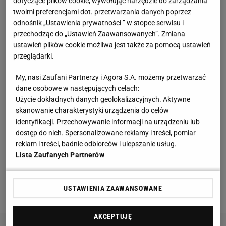
dotyczące plików cookie, wywołując narzędzie do zarządzania
Skonto. Dopiero na miejscu okazało się, że
twoimi preferencjami dot. przetwarzania danych poprzez
przewyższamy ich pod każdym względem. Sama
odnośnik „Ustawienia prywatności ” w stopce serwisu i
przechodząc do „Ustawień Zaawansowanych”. Zmiana
wizyta w Rydze też była zaskoczeniem. Stolica
ustawień plików cookie możliwa jest także za pomocą ustawień
Łotwy wydawała się nieoczekiwanie bogatym
przeglądarki.
miastem.
My, nasi Zaufani Partnerzy i Agora S.A. możemy przetwarzać
dane osobowe w następujących celach:
Podobno atmosfera na trybunach nie była zbyt
Użycie dokładnych danych geolokalizacyjnych. Aktywne
gorąca.
skanowanie charakterystyki urządzenia do celów
identyfikacji. Przechowywanie informacji na urządzeniu lub
- Skonto nie miało wówczas wielu fanów. Stadion był
dostęp do nich. Spersonalizowane reklamy i treści, pomiar
reklam i treści, badnie odbiorców i ulepszanie usług.
duży, a na nim tylko garstka
kibiców
. Ale ich brak
Lista Zaufanych Partnerów
tylko ułatwił nam sprawę. Czasem publiczność
naprawdę potrafi być 12. zawodnikiem, a my wtedy
USTAWIENIA ZAAWANSOWANE
czuliśmy się, jakbyśmy grali na neutralnym terenie.
AKCEPTUJĘ