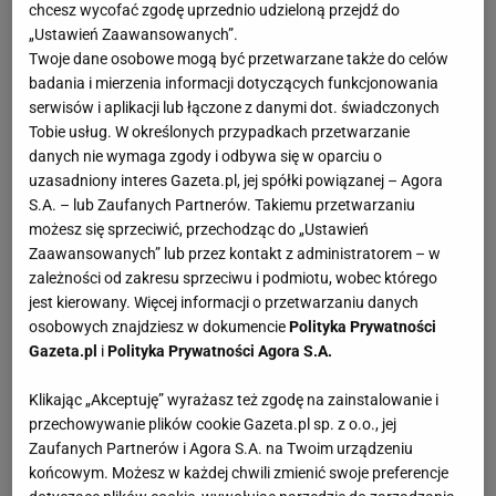
chcesz wycofać zgodę uprzednio udzieloną przejdź do
„Ustawień Zaawansowanych”.
Dekadę temu
Wisła
wygrała w Rydze 2:1, a w
Twoje dane osobowe mogą być przetwarzane także do celów
rewanżu w Krakowie 1:0. Kulawik grał w obu
badania i mierzenia informacji dotyczących funkcjonowania
spotkaniach i zapewnia, że presja była równie duża
serwisów i aplikacji lub łączone z danymi dot. świadczonych
Tobie usług. W określonych przypadkach przetwarzanie
co teraz.
danych nie wymaga zgody i odbywa się w oparciu o
uzasadniony interes Gazeta.pl, jej spółki powiązanej – Agora
Jarosław K. Kowal: Dekadę temu wyeliminowanie
S.A. – lub Zaufanych Partnerów. Takiemu przetwarzaniu
Skonto było przepustką do meczu z Barceloną.
możesz się sprzeciwić, przechodząc do „Ustawień
Zaawansowanych” lub przez kontakt z administratorem – w
zależności od zakresu sprzeciwu i podmiotu, wobec którego
Tomasz Kulawik, trener, były piłkarz Wisły:
jest kierowany. Więcej informacji o przetwarzaniu danych
Motywowała nas sama chęć gry przeciwko
osobowych znajdziesz w dokumencie
Polityka Prywatności
Katalończykom. Pamiętam jednak, że nie
Gazeta.pl
i
Polityka Prywatności Agora S.A.
wiedzieliśmy, czego się spodziewać w Rydze. Liga
Klikając „Akceptuję” wyrażasz też zgodę na zainstalowanie i
estońska czy łotewska dopiero się wtedy tworzyły.
przechowywanie plików cookie Gazeta.pl sp. z o.o., jej
Dostaliśmy jedynie kilka informacji od piłkarzy Lecha
Zaufanych Partnerów i Agora S.A. na Twoim urządzeniu
końcowym. Możesz w każdej chwili zmienić swoje preferencje
Poznań, którzy wcześniej grali przeciwko drużynie