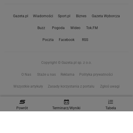
Gazeta.pl
Wiadomości
Sport.pl
Biznes
Gazeta Wyborcza
Buzz
Pogoda
Wideo
Tok.FM
Poczta
Facebook
RSS
Copyright © Gazeta.pl sp. z o.o.
O Nas
Staże u nas
Reklama
Polityka prywatności
Wszystkie artykuły
Zasady korzystania z portalu
Zgłoś uwagi
Ustawienia prywatności
Powrót
Terminarz/Wyniki
Tabela
Właściciel niniejszego serwisu nie wyraża zgody na zwielokrotnianie ani inne
korzystanie z utworów rozpowszechnionych w tym serwisie, w celu
eksploracji tekstów i danych. Więcej informacji w