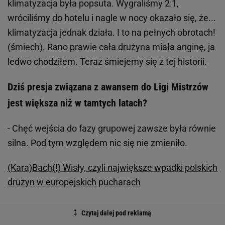
klimatyzacja była popsuta. Wygraliśmy 2:1,
wróciliśmy do hotelu i nagle w nocy okazało się, że...
klimatyzacja jednak działa. I to na pełnych obrotach!
(śmiech). Rano prawie cała drużyna miała anginę, ja
ledwo chodziłem. Teraz śmiejemy się z tej historii.
Dziś presja związana z awansem do Ligi Mistrzów
jest większa niż w tamtych latach?
- Chęć wejścia do fazy grupowej zawsze była równie
silna. Pod tym względem nic się nie zmieniło.
(Kara)Bach(!) Wisły, czyli największe wpadki polskich
drużyn w europejskich pucharach