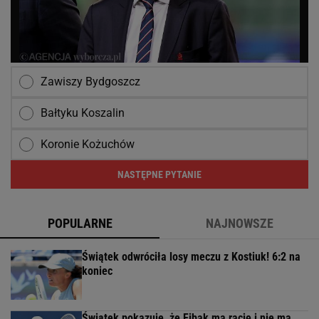
Zawiszy Bydgoszcz
Bałtyku Koszalin
Koronie Kożuchów
NASTĘPNE PYTANIE
POPULARNE
NAJNOWSZE
Świątek odwróciła losy meczu z Kostiuk! 6:2 na
koniec
Świątek pokazuje, że Fibak ma rację i nie ma