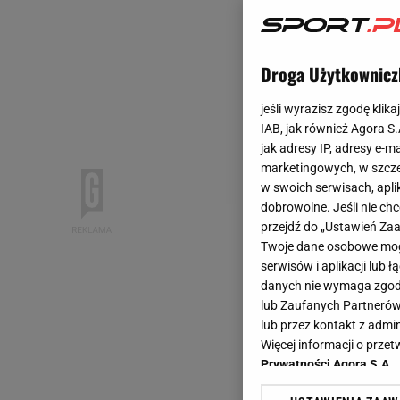
Droga Użytkownicz
jeśli wyrazisz zgodę klika
IAB, jak również Agora S
jak adresy IP, adresy e-m
marketingowych, w szcze
w swoich serwisach, aplik
dobrowolne. Jeśli nie ch
przejdź do „Ustawień Z
Twoje dane osobowe mogą
serwisów i aplikacji lub
danych nie wymaga zgody 
lub Zaufanych Partnerów
lub przez kontakt z admi
Więcej informacji o prz
Prywatności Agora S.A.