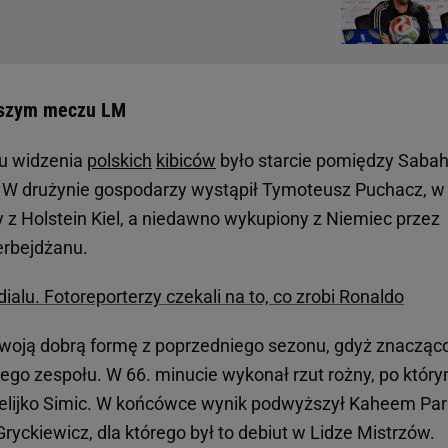
rwszym meczu LM
u widzenia
polskich
kibiców
było starcie pomiędzy Saba
. W drużynie gospodarzy wystąpił Tymoteusz Puchacz, w
z Holstein Kiel, a niedawno wykupiony z Niemiec przez
erbejdżanu.
alu. Fotoreporterzy czekali na to, co zrobi Ronaldo
swoją dobrą formę z poprzedniego sezonu, gdyż znacząc
iego zespołu. W 66. minucie wykonał rzut rożny, po któr
elijko Simic. W końcówce wynik podwyższył Kaheem Parr
ryckiewicz, dla którego był to debiut w Lidze Mistrzów.