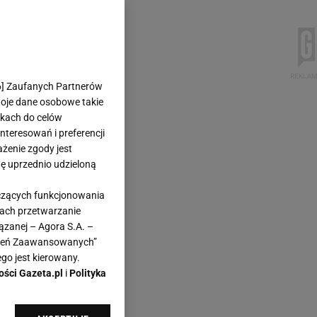
6
] Zaufanych Partnerów
woje dane osobowe takie
likach do celów
teresowań i preferencji
ażenie zgody jest
dę uprzednio udzieloną
yczących funkcjonowania
kach przetwarzanie
ązanej – Agora S.A. –
awień Zaawansowanych”
go jest kierowany.
ości Gazeta.pl
i
Polityka