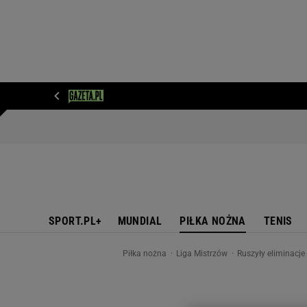
WIADOMOŚCI
NEXT
SPORT
PLOTEK
D
SPORT.PL+
MUNDIAL
PIŁKA NOŻNA
TENIS
Piłka nożna
Liga Mistrzów
Ruszyły eliminacje