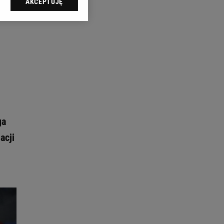
AKCEPTUJĘ
l sp. z o.o., jej
ić swoje preferencje
arzania danych poprzez
ych”. Zmiana ustawień
ach:
 celów identyfikacji.
omiar reklam i treści,
ga
acji