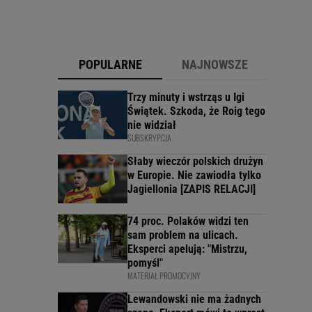
POPULARNE
NAJNOWSZE
Trzy minuty i wstrząs u Igi
Świątek. Szkoda, że Roig tego
nie widział
SUBSKRYPCJA
Słaby wieczór polskich drużyn
w Europie. Nie zawiodła tylko
Jagiellonia [ZAPIS RELACJI]
74 proc. Polaków widzi ten
sam problem na ulicach.
Eksperci apelują: "Mistrzu,
pomyśl"
MATERIAŁ PROMOCYJNY
Lewandowski nie ma żadnych