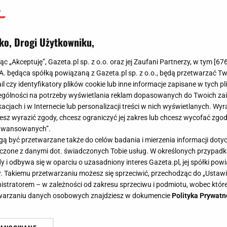
ko, Drogi Użytkowniku,
jąc „Akceptuję”, Gazeta.pl sp. z o.o. oraz jej Zaufani Partnerzy, w tym [
67
.A. będąca spółką powiązaną z Gazeta.pl sp. z o.o., będą przetwarzać T
ail czy identyfikatory plików cookie lub inne informacje zapisane w tych p
gólności na potrzeby wyświetlania reklam dopasowanych do Twoich zain
acjach i w Internecie lub personalizacji treści w nich wyświetlanych. Wyr
cesz wyrazić zgody, chcesz ograniczyć jej zakres lub chcesz wycofać zgo
aawansowanych”.
 być przetwarzane także do celów badania i mierzenia informacji dot
 łączone z danymi dot. świadczonych Tobie usług. W określonych przypad
i odbywa się w oparciu o uzasadniony interes Gazeta.pl, jej spółki powi
. Takiemu przetwarzaniu możesz się sprzeciwić, przechodząc do „Ust
nistratorem – w zależności od zakresu sprzeciwu i podmiotu, wobec które
etwarzaniu danych osobowych znajdziesz w dokumencie
Polityka Prywatn