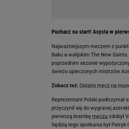
Puchacz na start! Asysta w pie
Najważniejszym meczem z punkt
Baku a walijskim The New Saints
poprzednim sezonie wypożyczony 
świeżo upieczonych mistrzów Az
Zobacz też:
Ostatni mecz na mundi
Reprezentant Polski podtrzymał 
przyczynił się do wygranej azersk
pierwszą bramkę
meczu
zdobył V
Sędzią tego spotkania był Patryk G