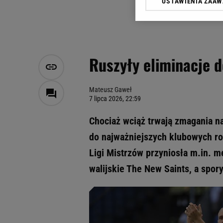
USTAWIENIA ZAA
Klikając „Akceptuję” wyra
Zaufanych Partnerów i A
dotyczące plików cookie,
odnośnik „Ustawienia pr
plików cookie możliwa je
Ruszyły eliminacje d
My, nasi Zaufani Partne
Użycie dokładnych danych
Przechowywanie informacji
Mateusz Gaweł
7 lipca 2026, 22:59
badnie odbiorców i uleps
Chociaż wciąż trwają zmagania na
do najważniejszych klubowych ro
Ligi Mistrzów przyniosła m.in. 
walijskie The New Saints, a spo