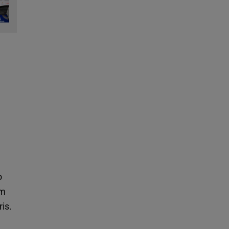
h
o
ym
is.