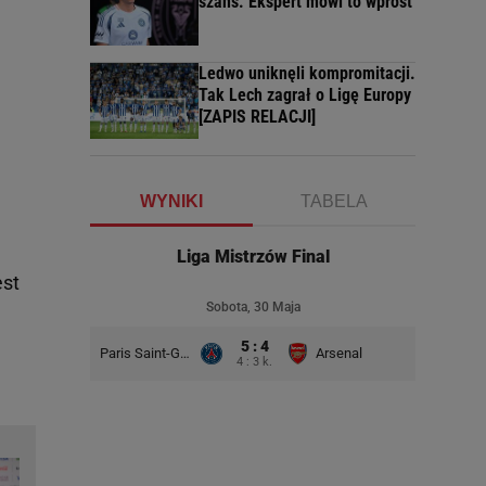
szans. Ekspert mówi to wprost
Ledwo uniknęli kompromitacji.
Tak Lech zagrał o Ligę Europy
[ZAPIS RELACJI]
WYNIKI
TABELA
Liga Mistrzów Final
est
Sobota, 30 Maja
5 : 4
Paris Saint-Germain
Arsenal
4 : 3 k.