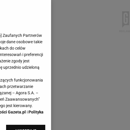
6
] Zaufanych Partnerów
woje dane osobowe takie
likach do celów
teresowań i preferencji
ażenie zgody jest
dę uprzednio udzieloną
yczących funkcjonowania
kach przetwarzanie
ązanej – Agora S.A. –
awień Zaawansowanych”
go jest kierowany.
ości Gazeta.pl
i
Polityka