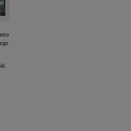
stro
tego
ił.