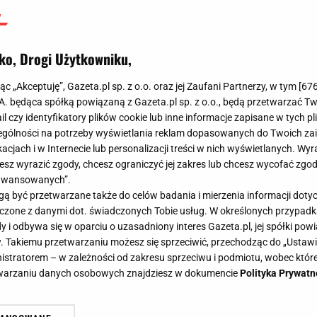
ko, Drogi Użytkowniku,
jąc „Akceptuję”, Gazeta.pl sp. z o.o. oraz jej Zaufani Partnerzy, w tym [
67
.A. będąca spółką powiązaną z Gazeta.pl sp. z o.o., będą przetwarzać T
ail czy identyfikatory plików cookie lub inne informacje zapisane w tych p
gólności na potrzeby wyświetlania reklam dopasowanych do Twoich zain
acjach i w Internecie lub personalizacji treści w nich wyświetlanych. Wyr
cesz wyrazić zgody, chcesz ograniczyć jej zakres lub chcesz wycofać zgo
aawansowanych”.
 być przetwarzane także do celów badania i mierzenia informacji dot
 łączone z danymi dot. świadczonych Tobie usług. W określonych przypad
i odbywa się w oparciu o uzasadniony interes Gazeta.pl, jej spółki powi
. Takiemu przetwarzaniu możesz się sprzeciwić, przechodząc do „Ust
nistratorem – w zależności od zakresu sprzeciwu i podmiotu, wobec które
etwarzaniu danych osobowych znajdziesz w dokumencie
Polityka Prywatn