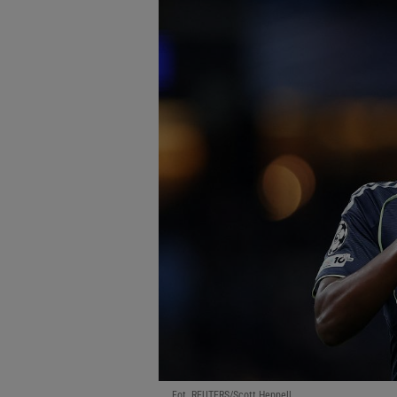
Fot. REUTERS/Scott Heppell