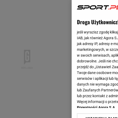
Droga Użytkownicz
jeśli wyrazisz zgodę klika
IAB, jak również Agora S
jak adresy IP, adresy e-m
marketingowych, w szcze
w swoich serwisach, aplik
dobrowolne. Jeśli nie ch
przejdź do „Ustawień Z
Twoje dane osobowe mogą
serwisów i aplikacji lub
danych nie wymaga zgody 
lub Zaufanych Partnerów
lub przez kontakt z admi
Więcej informacji o prz
Prywatności Agora S.A.