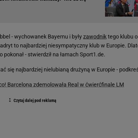
bbel - wychowanek Bayernu i były
zawodnik
tego klubu o
adryt to najbardziej niesympatyczny klub w Europie. Dla
 pokonał - stwierdził na łamach Sport1.de.
tać się najbardziej nielubianą drużyną w Europie - podkreśl
ico! Barcelona zdemolowała Real w ćwierćfinale LM