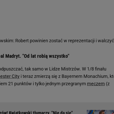
skim: Robert powinien zostać w reprezentacji i walczyć
al Madryt. "Od lat robią wszystko"
odpuszczać, tak samo w Lidze Mistrzów. W 1/8 finału
ster City
i teraz zmierzą się z Bayernem Monachium, kt
bkiem 21 punktów i tylko jednym przegranym
meczem
(z
zów! Kwiatkowski tłumaczy. "Nie da się"