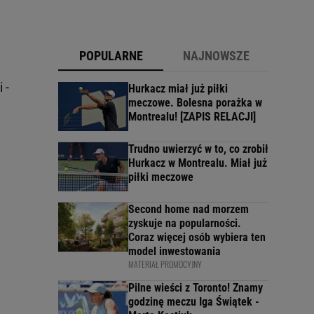
POPULARNE
NAJNOWSZE
 -
Hurkacz miał już piłki
meczowe. Bolesna porażka w
Montrealu! [ZAPIS RELACJI]
Trudno uwierzyć w to, co zrobił
Hurkacz w Montrealu. Miał już
piłki meczowe
Second home nad morzem
zyskuje na popularności.
Coraz więcej osób wybiera ten
model inwestowania
MATERIAŁ PROMOCYJNY
Pilne wieści z Toronto! Znamy
godzinę meczu Iga Świątek -