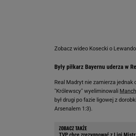
Zobacz wideo
Kosecki o Lewandow
Były piłkarz Bayernu uderza w Re
Real Madryt nie zamierza jednak 
"Królewscy" wyeliminowali
Manche
był drugi po fazie ligowej z doro
Arsenalem 1:3).
TVP chce zrezygnować z Ligi Mistr