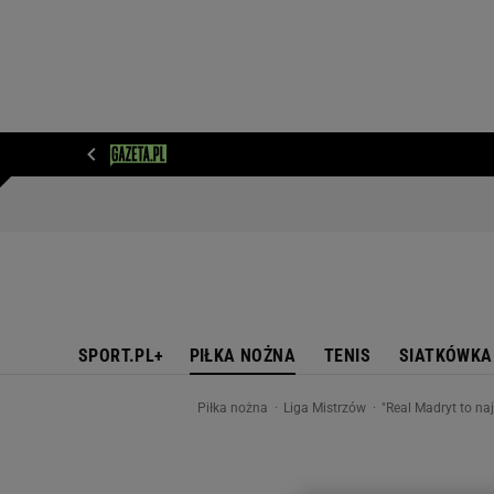
WIADOMOŚCI
NEXT
SPORT
PLOTEK
D
SPORT.PL+
PIŁKA NOŻNA
TENIS
SIATKÓWKA
Piłka nożna
Liga Mistrzów
"Real Madryt to na