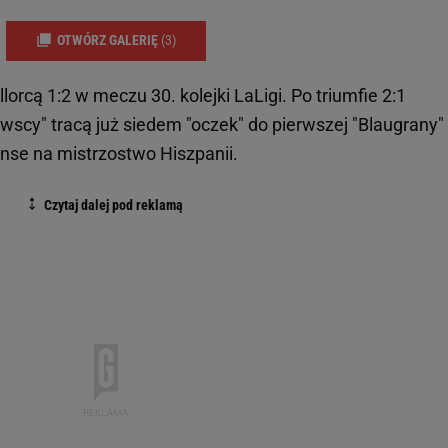
OTWÓRZ GALERIĘ
(3)
orcą 1:2 w meczu 30. kolejki LaLigi. Po triumfie 2:1
wscy" tracą już siedem "oczek" do pierwszej "Blaugrany" i
anse na mistrzostwo Hiszpanii.