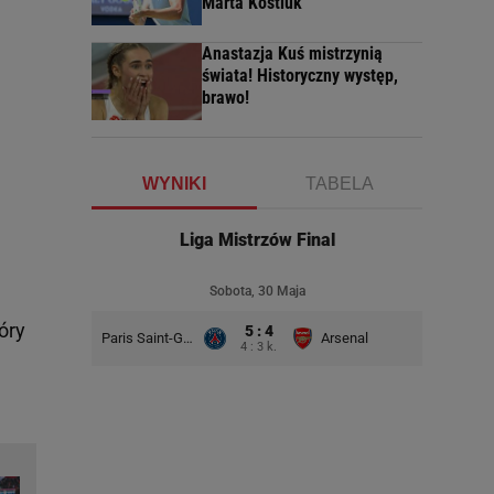
Marta Kostiuk
Anastazja Kuś mistrzynią
świata! Historyczny występ,
brawo!
WYNIKI
TABELA
Liga Mistrzów Final
Sobota, 30 Maja
óry
5 : 4
Paris Saint-Germain
Arsenal
4 : 3 k.