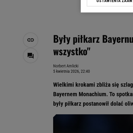
USTAWIENIA ZAA
Klikając „Akceptuję” wyra
Zaufanych Partnerów i A
dotyczące plików cookie,
odnośnik „Ustawienia pr
plików cookie możliwa je
Były piłkarz Bayernu
My, nasi Zaufani Partne
wszystko"
Użycie dokładnych danych
Przechowywanie informacji
badnie odbiorców i uleps
Norbert Amlicki
5 kwietnia 2026, 22:40
Wielkimi krokami zbliża się szlag
Bayernem Monachium. To spotkani
były piłkarz postanowił dolać ol