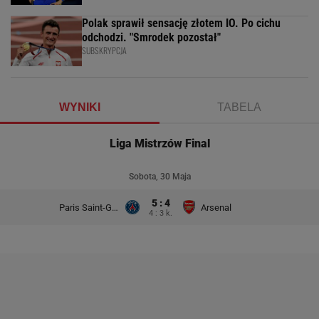
Polak sprawił sensację złotem IO. Po cichu
odchodzi. "Smrodek pozostał"
SUBSKRYPCJA
WYNIKI
TABELA
Liga Mistrzów Final
Sobota, 30 Maja
5 : 4
Paris Saint-Germain
Arsenal
4 : 3 k.