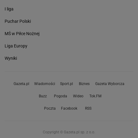
I liga
Puchar Polski
MŚ w Piłce Nożnej
Liga Europy
Wyniki
Gazeta.pl
Wiadomości
Sport.pl
Biznes
Gazeta Wyborcza
Buzz
Pogoda
Wideo
Tok.FM
Poczta
Facebook
RSS
Copyright © Gazeta.pl sp. z o.o.