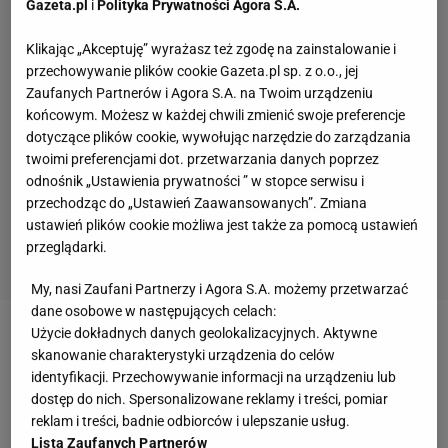
Gazeta.pl
i
Polityka Prywatności Agora S.A.
Klikając „Akceptuję” wyrażasz też zgodę na zainstalowanie i
przechowywanie plików cookie Gazeta.pl sp. z o.o., jej
Zaufanych Partnerów i Agora S.A. na Twoim urządzeniu
końcowym. Możesz w każdej chwili zmienić swoje preferencje
dotyczące plików cookie, wywołując narzędzie do zarządzania
twoimi preferencjami dot. przetwarzania danych poprzez
odnośnik „Ustawienia prywatności ” w stopce serwisu i
przechodząc do „Ustawień Zaawansowanych”. Zmiana
ustawień plików cookie możliwa jest także za pomocą ustawień
przeglądarki.
My, nasi Zaufani Partnerzy i Agora S.A. możemy przetwarzać
dane osobowe w następujących celach:
Użycie dokładnych danych geolokalizacyjnych. Aktywne
Zobacz wideo
Oficjalnie jest walkower! Roj:
skanowanie charakterystyki urządzenia do celów
Zgodzimy się, że ta decyzja jest sprawiedliwa
identyfikacji. Przechowywanie informacji na urządzeniu lub
dostęp do nich. Spersonalizowane reklamy i treści, pomiar
reklam i treści, badnie odbiorców i ulepszanie usług.
Newcastle zmiażdżone w drugiej połowie. "Nie
Lista Zaufanych Partnerów