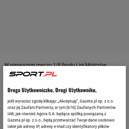
W pierwszym meczu 1/8 finału Ligi Mistrzów
Newcastle zremisowało z Barceloną 1:1.
Podopieczni Hansiego Flicka odetchnęli z ulgą, bo w
Droga Użytkowniczko, Drogi Użytkowniku,
ostatnich sekundach wynik wyrównał wówczas
Lamine Yamal
po strzale z rzutu karnego. W
jeśli wyrazisz zgodę klikając „Akceptuję”, Gazeta.pl sp. z o.o.
rewanżu Anglicy do pewnego czasu także
oraz jej Zaufani Partnerzy, w tym [
676
] Zaufanych Partnerów
IAB, jak również Agora S.A. będąca spółką powiązaną z
prezentowali się dobrze. Dwukrotnie doprowadzali
Gazeta.pl sp. z o.o., będą przetwarzać Twoje dane osobowe
do remisu. Tuż przed przerwą Barca jednak po raz
takie jak adresy IP, adresy e-mail czy identyfikatory plików