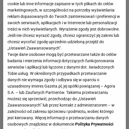
trzeci wyszła na prowadzenie. I od tamtego
cookie lub inne informacje zapisane w tych plikach do celów
marketingowych, w szczególności na potrzeby wyświetlania
momentu gra "Srok" rozsypała się jak domek z kart.
reklam dopasowanych do Twoich zainteresowań i preferencji w
swoich serwisach, aplikacjach i w Internecie lub personalizacji
treści w nich wyświetlanych. Wyrażenie zgody jest dobrowolne.
Jeśli nie chcesz wyrazić zgody, chcesz ograniczyć jej zakres lub
chcesz wycofać zgodę uprzednio udzieloną przejdź do
„Ustawień Zaawansowanych”.
Twoje dane osobowe mogą być przetwarzane także do celów
badania i mierzenia informacji dotyczących funkcjonowania
serwisów i aplikacji lub łączone z danymi dot. świadczonych
Tobie usług. W określonych przypadkach przetwarzanie
danych nie wymaga zgody i odbywa się w oparciu o
uzasadniony interes Gazeta.pl, jej spółki powiązanej – Agora
S.A. – lub Zaufanych Partnerów. Takiemu przetwarzaniu
możesz się sprzeciwić, przechodząc do „Ustawień
Zaawansowanych” lub przez kontakt z administratorem – w
zależności od zakresu sprzeciwu i podmiotu, wobec którego
jest kierowany. Więcej informacji o przetwarzaniu danych
osobowych znajdziesz w dokumencie
Polityka Prywatności