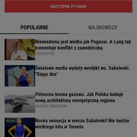
NASTĘPNE PYTANIE
POPULARNE
NAJNOWSZE
Niewiadoma jest wielka jak Pogacar. A Lang tak
komentuje konflikt z zawodniczką
SUBSKRYPCJA
Światowe media wydały werdykt ws. Sabalenki.
"Sięga dna"
Północna brama gazowa. Jak Polska buduje
nową architekturę energetyczną regionu
MATERIAŁ PROMOCYJNY
Nocna sensacja w meczu Sabalenki! Nie będzie
wielkiego hitu w Toronto