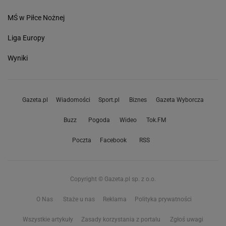
MŚ w Piłce Nożnej
Liga Europy
Wyniki
Gazeta.pl
Wiadomości
Sport.pl
Biznes
Gazeta Wyborcza
Buzz
Pogoda
Wideo
Tok.FM
Poczta
Facebook
RSS
Copyright © Gazeta.pl sp. z o.o.
O Nas
Staże u nas
Reklama
Polityka prywatności
Wszystkie artykuły
Zasady korzystania z portalu
Zgłoś uwagi