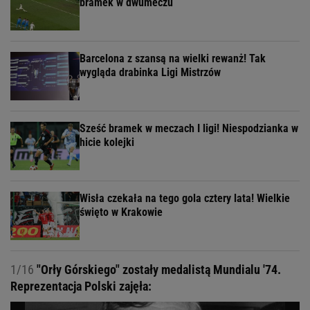
bramek w dwumeczu
Barcelona z szansą na wielki rewanż! Tak
wygląda drabinka Ligi Mistrzów
Sześć bramek w meczach I ligi! Niespodzianka w
hicie kolejki
Wisła czekała na tego gola cztery lata! Wielkie
święto w Krakowie
1/16
"Orły Górskiego" zostały medalistą Mundialu '74.
Reprezentacja Polski zajęła: