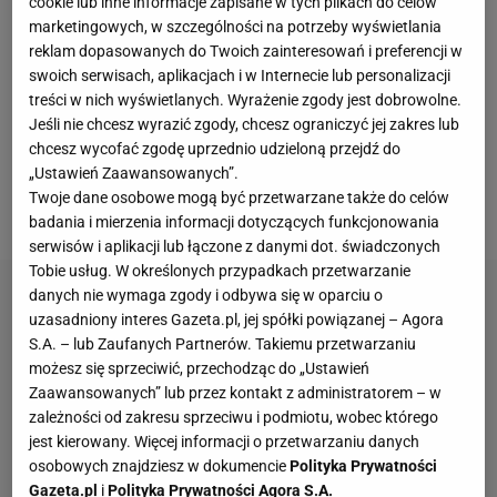
cookie lub inne informacje zapisane w tych plikach do celów
Lewandowski znalazł się w wyjściowym składzie
marketingowych, w szczególności na potrzeby wyświetlania
Barcelony i strzelił dwa gole w drugiej połowie. W
reklam dopasowanych do Twoich zainteresowań i preferencji w
swoich serwisach, aplikacjach i w Internecie lub personalizacji
samej końcówce na boisku pojawił się Wojciech
treści w nich wyświetlanych. Wyrażenie zgody jest dobrowolne.
Szczęsny, który zastąpił kontuzjowanego Joana
Jeśli nie chcesz wyrazić zgody, chcesz ograniczyć jej zakres lub
Garcię. Przerwa Hiszpana od gry może potrwać
chcesz wycofać zgodę uprzednio udzieloną przejdź do
„Ustawień Zaawansowanych”.
dwa-trzy tygodnie, co oznacza kolejne szanse dla
Twoje dane osobowe mogą być przetwarzane także do celów
Polaka.
badania i mierzenia informacji dotyczących funkcjonowania
serwisów i aplikacji lub łączone z danymi dot. świadczonych
Tobie usług. W określonych przypadkach przetwarzanie
danych nie wymaga zgody i odbywa się w oparciu o
uzasadniony interes Gazeta.pl, jej spółki powiązanej – Agora
S.A. – lub Zaufanych Partnerów. Takiemu przetwarzaniu
możesz się sprzeciwić, przechodząc do „Ustawień
Zaawansowanych” lub przez kontakt z administratorem – w
zależności od zakresu sprzeciwu i podmiotu, wobec którego
jest kierowany. Więcej informacji o przetwarzaniu danych
osobowych znajdziesz w dokumencie
Polityka Prywatności
Gazeta.pl
i
Polityka Prywatności Agora S.A.