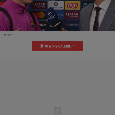
screen
OTWÓRZ GALERIĘ
(4)