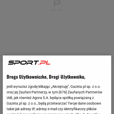
FC Barcelona awansowała do ćwierćfinału Ligi
Droga Użytkowniczko, Drogi Użytkowniku,
Mistrzów. Najpierw zespół Hansiego Flicka
jeśli wyrazisz zgodę klikając „Akceptuję”, Gazeta.pl sp. z o.o.
zremisował 1:1 na wyjeździe z Newcastle United, a
oraz jej Zaufani Partnerzy, w tym [
676
] Zaufanych Partnerów
potem wygrał aż 7:2 na Camp Nou. Rewanżowy
IAB, jak również Agora S.A. będąca spółką powiązaną z
mecz
był absolutnym rollercoasterem, bo już po
Gazeta.pl sp. z o.o., będą przetwarzać Twoje dane osobowe
takie jak adresy IP, adresy e-mail czy identyfikatory plików
pierwszej połowie był wynik 3:2. Robert