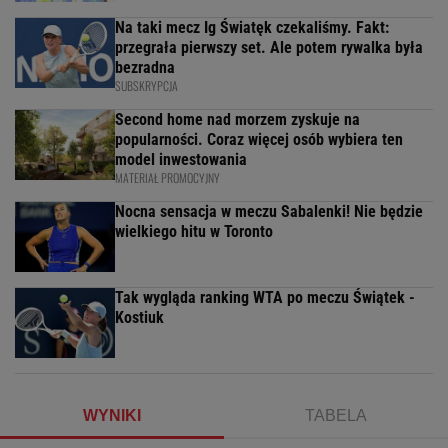
Na taki mecz Ig Światęk czekaliśmy. Fakt:
przegrała pierwszy set. Ale potem rywalka była
bezradna
SUBSKRYPCJA
Second home nad morzem zyskuje na
popularności. Coraz więcej osób wybiera ten
model inwestowania
MATERIAŁ PROMOCYJNY
Nocna sensacja w meczu Sabalenki! Nie będzie
wielkiego hitu w Toronto
Tak wygląda ranking WTA po meczu Świątek -
Kostiuk
WYNIKI
TABELA