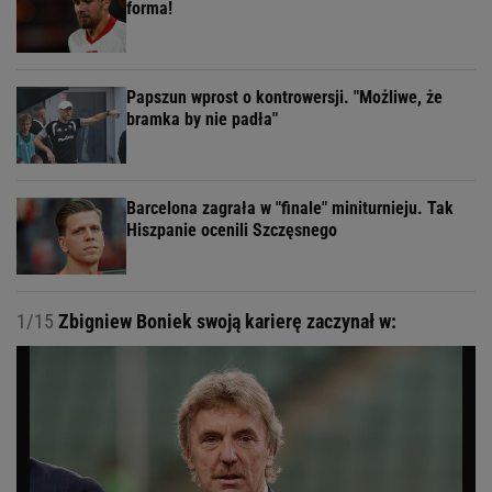
forma!
Papszun wprost o kontrowersji. "Możliwe, że
bramka by nie padła"
Barcelona zagrała w "finale" miniturnieju. Tak
Hiszpanie ocenili Szczęsnego
1/15
Zbigniew Boniek swoją karierę zaczynał w: