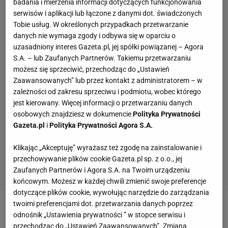
badania i mierzenia informacji dotyczących funkcjonowania
serwisów i aplikacji lub łączone z danymi dot. świadczonych
Tobie usług. W określonych przypadkach przetwarzanie
danych nie wymaga zgody i odbywa się w oparciu o
uzasadniony interes Gazeta.pl, jej spółki powiązanej – Agora
S.A. – lub Zaufanych Partnerów. Takiemu przetwarzaniu
możesz się sprzeciwić, przechodząc do „Ustawień
Zaawansowanych” lub przez kontakt z administratorem – w
zależności od zakresu sprzeciwu i podmiotu, wobec którego
jest kierowany. Więcej informacji o przetwarzaniu danych
osobowych znajdziesz w dokumencie
Polityka Prywatności
Gazeta.pl
i
Polityka Prywatności Agora S.A.
Klikając „Akceptuję” wyrażasz też zgodę na zainstalowanie i
przechowywanie plików cookie Gazeta.pl sp. z o.o., jej
Zaufanych Partnerów i Agora S.A. na Twoim urządzeniu
końcowym. Możesz w każdej chwili zmienić swoje preferencje
dotyczące plików cookie, wywołując narzędzie do zarządzania
twoimi preferencjami dot. przetwarzania danych poprzez
Zobacz wideo
Telenowela z transferem Puchacza.
odnośnik „Ustawienia prywatności ” w stopce serwisu i
przechodząc do „Ustawień Zaawansowanych”. Zmiana
Żelazny: On chce się bawić w bycie influencerem