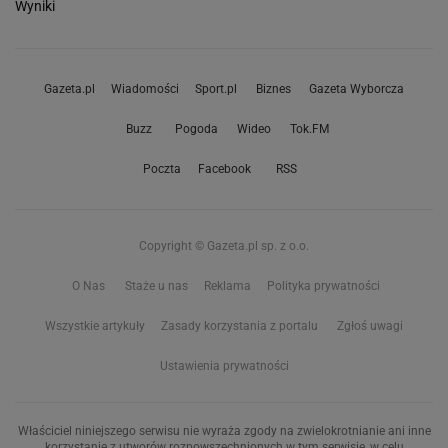
Wyniki
Gazeta.pl
Wiadomości
Sport.pl
Biznes
Gazeta Wyborcza
Buzz
Pogoda
Wideo
Tok.FM
Poczta
Facebook
RSS
Copyright © Gazeta.pl sp. z o.o.
O Nas
Staże u nas
Reklama
Polityka prywatności
Wszystkie artykuły
Zasady korzystania z portalu
Zgłoś uwagi
Ustawienia prywatności
Właściciel niniejszego serwisu nie wyraża zgody na zwielokrotnianie ani inne
korzystanie z utworów rozpowszechnionych w tym serwisie, w celu