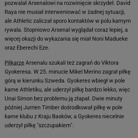
pozwalał Arsenalowi na rozwinięcie skrzydeł. David
Raya nie musiał interweniować w żadnej sytuacji,
ale Athletic zaliczał sporo kontaktów w polu karnym
rywala. Stopniowo Arsenal wyglądał coraz lepiej, a
więcej okazji do wykazania się miał Noni Madueke
oraz Eberechi Eze.
Piłkarze
Arsenalu szukali też zagrań do Viktora
Gyokeresa. W 25. minucie Mikel Merino zagrał piłkę
górą w kierunku Szweda. Gyokeres wbiegł w pole
karne Athletiku, ale uderzył piłkę bardzo lekko, więc
Unai Simon bez problemu ją złapał. Dwie minuty
później Jurrien Timber dośrodkował piłkę w pole
karne klubu z Kraju Basków, a Gyokeres niecelnie
uderzył piłkę "szczupakiem".