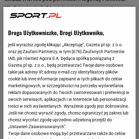
Wydaje się, że był to najważniejszy moment,
włączając tę sytuację do pierwszej połowy
spotkania między Athletikiem a Arsenalem na
Droga Użytkowniczko, Drogi Użytkowniku,
inaugurację fazy ligowej
Ligi Mistrzów
.
jeśli wyrazisz zgodę klikając „Akceptuję”, Gazeta.pl sp. z o.o.
oraz jej Zaufani Partnerzy, w tym [
676
] Zaufanych Partnerów
IAB, jak również Agora S.A. będąca spółką powiązaną z
Gazeta.pl sp. z o.o., będą przetwarzać Twoje dane osobowe
takie jak adresy IP, adresy e-mail czy identyfikatory plików
cookie lub inne informacje zapisane w tych plikach do celów
marketingowych, w szczególności na potrzeby wyświetlania
reklam dopasowanych do Twoich zainteresowań i preferencji w
swoich serwisach, aplikacjach i w Internecie lub personalizacji
treści w nich wyświetlanych. Wyrażenie zgody jest dobrowolne.
Jeśli nie chcesz wyrazić zgody, chcesz ograniczyć jej zakres lub
chcesz wycofać zgodę uprzednio udzieloną przejdź do
„Ustawień Zaawansowanych”.
Twoje dane osobowe mogą być przetwarzane także do celów