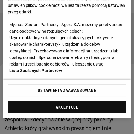
ustawień plików cookie możliwa jest także za pomocą ustawień
przeglądarki.
My, nasi Zaufani Partnerzy i Agora S.A. możemy przetwarzać
Stało się o 19:48! Pogoń ogłosiła wielki
dane osobowe w następujących celach:
transfer mistrza świata
Użycie dokładnych danych geolokalizacyjnych. Aktywne
skanowanie charakterystyki urządzenia do celów
identyfikacji. Przechowywanie informacji na urządzeniu lub
Czytaj także:
dostęp do nich. Spersonalizowane reklamy i treści, pomiar
reklam i treści, badnie odbiorców i ulepszanie usług.
Lista Zaufanych Partnerów
Na głowie Gyokeresa pojawiła się krew. Wzajemne
badanie Athletiku i Arsenalu
USTAWIENIA ZAAWANSOWANE
Pierwsze 30 minut tego spotkania były, jak to mawia
AKCEPTUJĘ
klasyk w piłkarskim środowisku, badaniem się obu
zespołów. Zdecydowanie więcej przy piłce był
Athletic, który grał wysokim pressingiem i nie