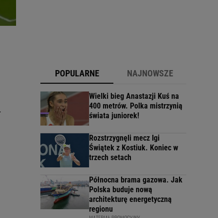
POPULARNE
NAJNOWSZE
Wielki bieg Anastazji Kuś na
400 metrów. Polka mistrzynią
.
świata juniorek!
Rozstrzygnęli mecz Igi
Świątek z Kostiuk. Koniec w
trzech setach
Północna brama gazowa. Jak
Polska buduje nową
architekturę energetyczną
regionu
MATERIAŁ PROMOCYJNY