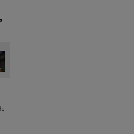
la
ło