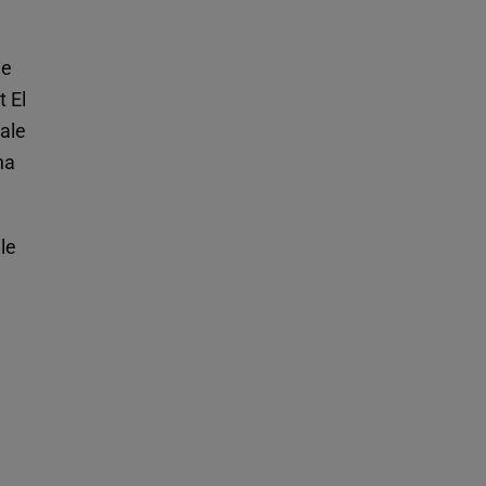
ie
 El
 ale
na
le