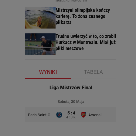
Mistrzyni olimpijska kończy
karierę. To żona znanego
piłkarza
Trudno uwierzyć w to, co zrobił
Hurkacz w Montrealu. Miał już
piłki meczowe
WYNIKI
TABELA
Liga Mistrzów Final
Sobota, 30 Maja
5 : 4
Paris Saint-Germain
Arsenal
4 : 3 k.