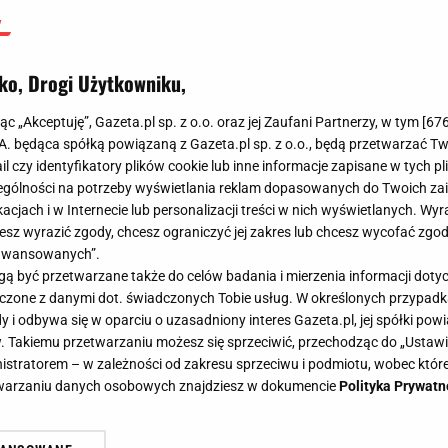
ko, Drogi Użytkowniku,
jąc „Akceptuję”, Gazeta.pl sp. z o.o. oraz jej Zaufani Partnerzy, w tym [
67
.A. będąca spółką powiązaną z Gazeta.pl sp. z o.o., będą przetwarzać T
ail czy identyfikatory plików cookie lub inne informacje zapisane w tych p
gólności na potrzeby wyświetlania reklam dopasowanych do Twoich zain
acjach i w Internecie lub personalizacji treści w nich wyświetlanych. Wyr
cesz wyrazić zgody, chcesz ograniczyć jej zakres lub chcesz wycofać zgo
aawansowanych”.
 być przetwarzane także do celów badania i mierzenia informacji dot
 łączone z danymi dot. świadczonych Tobie usług. W określonych przypad
i odbywa się w oparciu o uzasadniony interes Gazeta.pl, jej spółki powi
. Takiemu przetwarzaniu możesz się sprzeciwić, przechodząc do „Ust
nistratorem – w zależności od zakresu sprzeciwu i podmiotu, wobec które
etwarzaniu danych osobowych znajdziesz w dokumencie
Polityka Prywatn