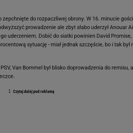
 zepchnięte do rozpaczliwej obrony. W 16. minucie gośc
odwyższyć prowadzenie ale zbyt słabo uderzył Anouar Ait
jego uderzeniem. Dobić do siatki powinien David Promise,
centową sytuację - miał jednak szczęście, bo i tak był 
 PSV, Van Bommel był blisko doprowadzenia do remisu, a
zeczce.