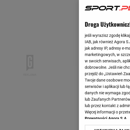
Droga Użytkownicz
jeśli wyrazisz zgodę klika
IAB, jak również Agora S
jak adresy IP, adresy e-m
marketingowych, w szcze
w swoich serwisach, aplik
dobrowolne. Jeśli nie ch
przejdź do „Ustawień Z
Twoje dane osobowe mogą
serwisów i aplikacji lub
danych nie wymaga zgody 
lub Zaufanych Partnerów
lub przez kontakt z admi
Więcej informacji o prz
Prywatności Agora S.A.