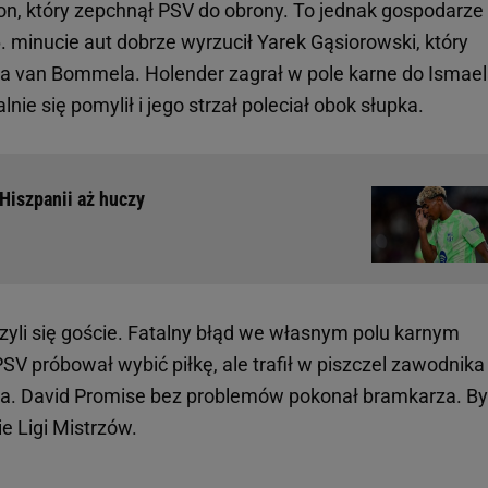
on, który zepchnął PSV do obrony. To jednak gospodarze
6. minucie aut dobrze wyrzucił Yarek Gąsiorowski, który
 van Bommela. Holender zagrał w pole karne do Ismae
nie się pomylił i jego strzał poleciał obok słupka.
Hiszpanii aż huczy
zyli się goście. Fatalny błąd we własnym polu karnym
SV próbował wybić piłkę, ale trafił w piszczel zawodnika
sta. David Promise bez problemów pokonał bramkarza. By
e Ligi Mistrzów.