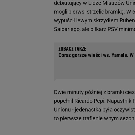
debiutujący w Lidze Mistrzów Uni
mogli pierwsi strzelić bramkę. W 
wypuścił lewym skrzydłem Rubena
Saibariego, ale piłkarz PSV minimal
Coraz gorsze wieści ws. Yamala. W 
Dwie minuty później z bramki cies
popełnił Ricardo Pepi.
Napastnik
P
Unionu - jedenastka była oczywi
to pierwsze trafienie w tym sezoni