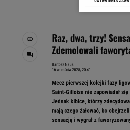
USTAWIENIA ZAA
Klikając „Akceptuję” wyra
Zaufanych Partnerów i A
dotyczące plików cookie,
odnośnik „Ustawienia pr
plików cookie możliwa je
Raz, dwa, trzy! Sensa
My, nasi Zaufani Partne
Zdemolowali faworyt
Użycie dokładnych danych
Przechowywanie informacji
badnie odbiorców i uleps
Bartosz Naus
16 września 2025, 20:41
Mecz pierwszej kolejki fazy lig
Saint-Gilloise nie zapowiadał si
Jednak kibice, którzy zdecydowal
mają czego żałować, bo obejrzeli
sensację i wygrał z faworyzowan