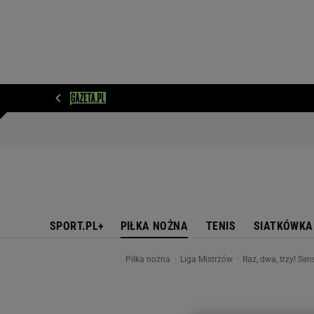
WIADOMOŚCI
NEXT
SPORT
PLOTEK
D
SPORT.PL+
PIŁKA NOŻNA
TENIS
SIATKÓWKA
Piłka nożna
Liga Mistrzów
Raz, dwa, trzy! Se