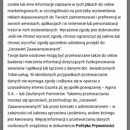
cookie lub inne informacje zapisane w tych plikach do celów
marketingowych, w szczególności na potrzeby wyświetlania
reklam dopasowanych do Twoich zainteresowań i preferencji w
swoich serwisach, aplikacjach i w Internecie lub personalizacji
treści w nich wyświetlanych. Wyrażenie zgody jest dobrowolne.
Jeśli nie chcesz wyrazić zgody, chcesz ograniczyć jej zakres lub
chcesz wycofać zgodę uprzednio udzieloną przejdź do
„Ustawień Zaawansowanych”.
Twoje dane osobowe mogą być przetwarzane także do celów
badania i mierzenia informacji dotyczących funkcjonowania
serwisów i aplikacji lub łączone z danymi dot. świadczonych
Tobie usług. W określonych przypadkach przetwarzanie
danych nie wymaga zgody i odbywa się w oparciu o
uzasadniony interes Gazeta.pl, jej spółki powiązanej – Agora
S.A. – lub Zaufanych Partnerów. Takiemu przetwarzaniu
możesz się sprzeciwić, przechodząc do „Ustawień
Zaawansowanych” lub przez kontakt z administratorem – w
zależności od zakresu sprzeciwu i podmiotu, wobec którego
jest kierowany. Więcej informacji o przetwarzaniu danych
osobowych znajdziesz w dokumencie
Polityka Prywatności