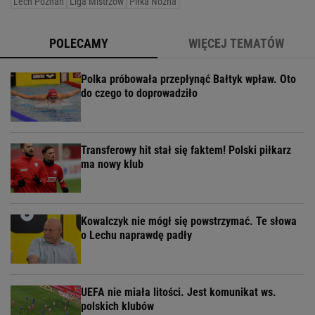
Lech Poznań
Liga Mistrzów
Piłka Nożna
POLECAMY
WIĘCEJ TEMATÓW
Polka próbowała przepłynąć Bałtyk wpław. Oto
do czego to doprowadziło
Transferowy hit stał się faktem! Polski piłkarz
ma nowy klub
Kowalczyk nie mógł się powstrzymać. Te słowa
o Lechu naprawdę padły
UEFA nie miała litości. Jest komunikat ws.
polskich klubów