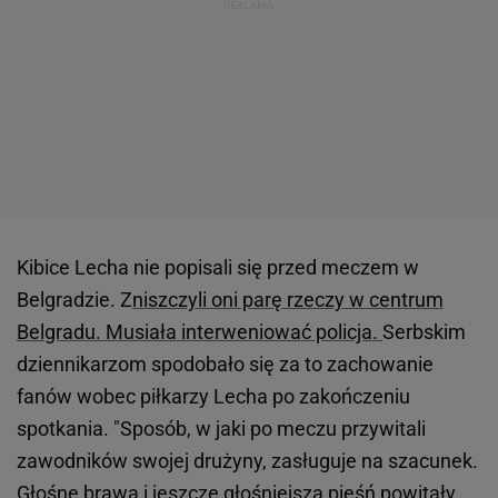
Kibice Lecha nie popisali się przed meczem w
Belgradzie. Z
niszczyli oni parę rzeczy w centrum
Belgradu. Musiała interweniować policja.
Serbskim
dziennikarzom spodobało się za to zachowanie
fanów wobec piłkarzy Lecha po zakończeniu
spotkania. "Sposób, w jaki po meczu przywitali
zawodników swojej drużyny, zasługuje na szacunek.
Głośne brawa i jeszcze głośniejsza pieśń powitały