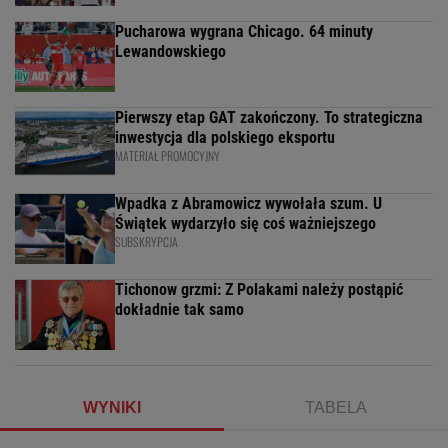
Pucharowa wygrana Chicago. 64 minuty
Lewandowskiego
Pierwszy etap GAT zakończony. To strategiczna
inwestycja dla polskiego eksportu
MATERIAŁ PROMOCYJNY
Wpadka z Abramowicz wywołała szum. U
Świątek wydarzyło się coś ważniejszego
SUBSKRYPCJA
Tichonow grzmi: Z Polakami należy postąpić
dokładnie tak samo
WYNIKI
TABELA