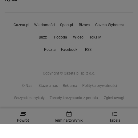
Gazeta.pl
Wiadomości
Sport.pl
Biznes
Gazeta Wyborcza
Buzz
Pogoda
Wideo
Tok.FM
Poczta
Facebook
RSS
Copyright © Gazeta.pl sp. z o.o.
O Nas
Staże u nas
Reklama
Polityka prywatności
Wszystkie artykuły
Zasady korzystania z portalu
Zgłoś uwagi
Ustawienia prywatności
Powrót
Terminarz/Wyniki
Tabela
Właściciel niniejszego serwisu nie wyraża zgody na zwielokrotnianie ani inne
korzystanie z utworów rozpowszechnionych w tym serwisie, w celu