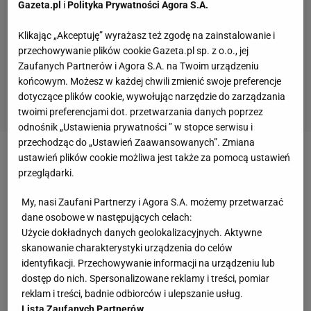
Gazeta.pl
i
Polityka Prywatności Agora S.A.
Klikając „Akceptuję” wyrażasz też zgodę na zainstalowanie i
przechowywanie plików cookie Gazeta.pl sp. z o.o., jej
Zaufanych Partnerów i Agora S.A. na Twoim urządzeniu
końcowym. Możesz w każdej chwili zmienić swoje preferencje
dotyczące plików cookie, wywołując narzędzie do zarządzania
twoimi preferencjami dot. przetwarzania danych poprzez
odnośnik „Ustawienia prywatności ” w stopce serwisu i
przechodząc do „Ustawień Zaawansowanych”. Zmiana
ustawień plików cookie możliwa jest także za pomocą ustawień
Zobacz wideo
Syn Jana Urbana skradł show! "Będę
przeglądarki.
musiał się przejechać"
My, nasi Zaufani Partnerzy i Agora S.A. możemy przetwarzać
dane osobowe w następujących celach:
Dramat kibiców Lecha Poznań w Belgradzie
Użycie dokładnych danych geolokalizacyjnych. Aktywne
skanowanie charakterystyki urządzenia do celów
Lech Poznań wspierała w Belgradzie ok.
identyfikacji. Przechowywanie informacji na urządzeniu lub
półtoratysięczna grupa kibiców. Serbskie media
dostęp do nich. Spersonalizowane reklamy i treści, pomiar
reklam i treści, badnie odbiorców i ulepszanie usług.
poinformowały w środę przed południem, że
Lista Zaufanych Partnerów