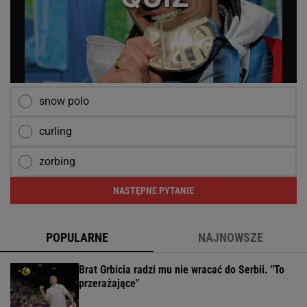
snow polo
curling
zorbing
NASTĘPNE PYTANIE
POPULARNE
NAJNOWSZE
Brat Grbicia radzi mu nie wracać do Serbii. "To
przerażające"