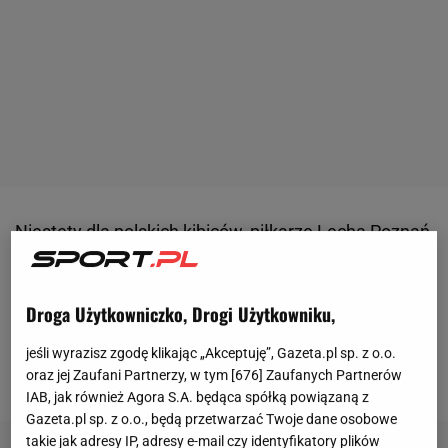
Niestety dla polskich
kibiców
, piłkarze Lecha Poznań
nie dokonali wielkiego wyczynu i w rewanżowym
meczu do decydującej rundy kwalifikacji do
Ligi
Droga Użytkowniczko, Drogi Użytkowniku,
Mistrzów
zremisowali w Belgradzie z Crveną Zvezdą
1:1
(0:1). Taki wynik nic im nie dał, bo w pierwszym
jeśli wyrazisz zgodę klikając „Akceptuję”, Gazeta.pl sp. z o.o.
pojedynku w Poznaniu przegrali 1:3.
oraz jej Zaufani Partnerzy, w tym [
676
] Zaufanych Partnerów
IAB, jak również Agora S.A. będąca spółką powiązaną z
Gazeta.pl sp. z o.o., będą przetwarzać Twoje dane osobowe
takie jak adresy IP, adresy e-mail czy identyfikatory plików