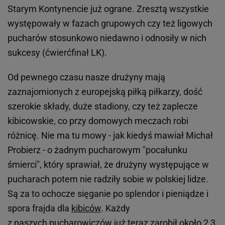
Starym Kontynencie już ograne. Zresztą wszystkie
występowały w fazach grupowych czy też ligowych
pucharów stosunkowo niedawno i odnosiły w nich
sukcesy (ćwierćfinał LK).
Od pewnego czasu nasze drużyny mają
zaznajomionych z europejską piłką piłkarzy, dość
szerokie składy, duże stadiony, czy też zaplecze
kibicowskie, co przy domowych meczach robi
różnicę. Nie ma tu mowy - jak kiedyś mawiał Michał
Probierz - o żadnym pucharowym "pocałunku
śmierci", który sprawiał, że drużyny występujące w
pucharach potem nie radziły sobie w polskiej lidze.
Są za to ochocze sięganie po splendor i pieniądze i
spora frajda dla
kibiców
. Każdy
z naszych pucharowiczów już teraz zarobił około 2,3