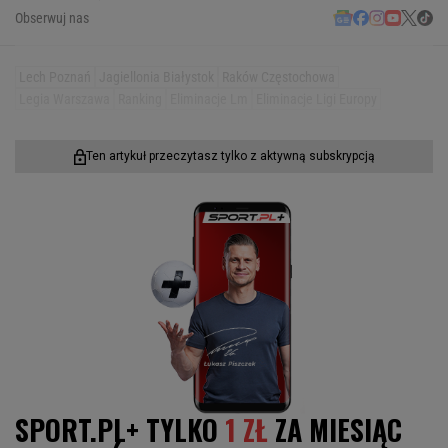
Obserwuj nas
Lech Poznań
Jagiellonia Białystok
Raków Częstochowa
Legia Warszawa
Ranking
Eliminacje Lm
Eliminacje Ligi Europy