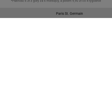
Juventus Turyn
Paris St. Germain
POZOSTAŁE
Reprezentacja
I liga
Puchar Polski
MŚ w Piłce Nożnej
Liga Europy
Wyniki
Gazeta.pl
Wiadomości
Sport.pl
Biznes
Gazeta Wyborcza