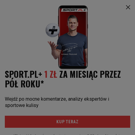
Raków Częstochowa
Widzew Łódź
Górnik Zabrze
Radomiak Radom
Legia Warszawa
Warta Poznań
ZAGRANICZNE
LIGA MISTRZÓW
Polacy za granicą
Real Madryt
Premier League
FC Barcelona
La Liga
Borussia Dortmund
Bundesliga
Bayern Monachium
Serie A
Manchester United
Ligue 1
Liverpool FC
Liga Europy
Napoli