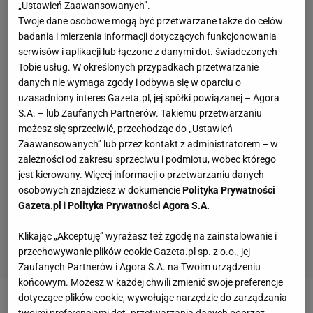
„Ustawień Zaawansowanych”.
Twoje dane osobowe mogą być przetwarzane także do celów
badania i mierzenia informacji dotyczących funkcjonowania
serwisów i aplikacji lub łączone z danymi dot. świadczonych
Tobie usług. W określonych przypadkach przetwarzanie
danych nie wymaga zgody i odbywa się w oparciu o
uzasadniony interes Gazeta.pl, jej spółki powiązanej – Agora
S.A. – lub Zaufanych Partnerów. Takiemu przetwarzaniu
możesz się sprzeciwić, przechodząc do „Ustawień
Zaawansowanych” lub przez kontakt z administratorem – w
zależności od zakresu sprzeciwu i podmiotu, wobec którego
jest kierowany. Więcej informacji o przetwarzaniu danych
osobowych znajdziesz w dokumencie
Polityka Prywatności
Gazeta.pl
i
Polityka Prywatności Agora S.A.
Klikając „Akceptuję” wyrażasz też zgodę na zainstalowanie i
przechowywanie plików cookie Gazeta.pl sp. z o.o., jej
Zaufanych Partnerów i Agora S.A. na Twoim urządzeniu
końcowym. Możesz w każdej chwili zmienić swoje preferencje
dotyczące plików cookie, wywołując narzędzie do zarządzania
Zobacz wideo
Świętowanie Lecha wymknęło się
twoimi preferencjami dot. przetwarzania danych poprzez