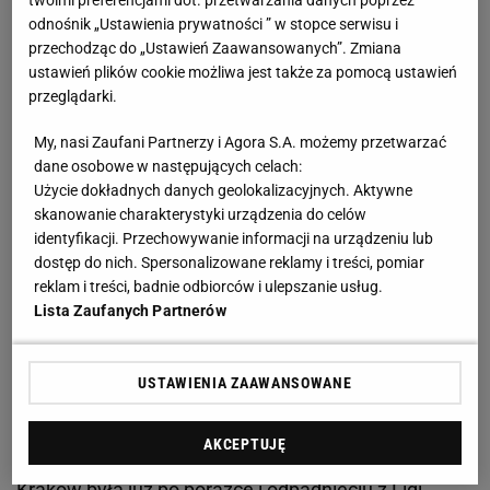
spod kontroli! Totalne szaleństwo
odnośnik „Ustawienia prywatności ” w stopce serwisu i
przechodząc do „Ustawień Zaawansowanych”. Zmiana
ustawień plików cookie możliwa jest także za pomocą ustawień
Trzecia runda w komplecie i bez porażki. Nie lada
przeglądarki.
wyczyn
My, nasi Zaufani Partnerzy i Agora S.A. możemy przetwarzać
dane osobowe w następujących celach:
Po pierwsze dlatego, że odkąd wystartowała Liga
Użycie dokładnych danych geolokalizacyjnych. Aktywne
Europy (czyli następczyni Pucharu UEFA, od 2009
skanowanie charakterystyki urządzenia do celów
identyfikacji. Przechowywanie informacji na urządzeniu lub
roku), nie mieliśmy aż czterech drużyn w III rundzie
dostęp do nich. Spersonalizowane reklamy i treści, pomiar
el. europejskich pucharów, które nie zanotowałyby
reklam i treści, badnie odbiorców i ulepszanie usług.
potknięcia. Przypomnijmy, że w tym sezonie polskie
Lista Zaufanych Partnerów
drużyny jeszcze nie przegrały w Europie spotkania.
Zresztą w przeszłości w III rundzie eliminacji w ogóle
USTAWIENIA ZAAWANSOWANE
meldowaliśmy się incydentalnie.
AKCEPTUJĘ
Udało się to w ubiegłym sezonie, ale wtedy Wisła
Kraków była już po porażce i odpadnięciu z Ligi