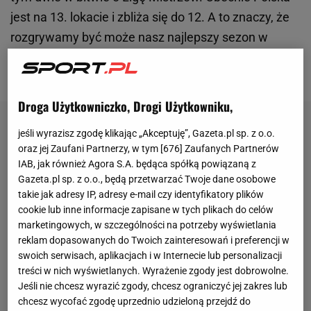
jest na 13. lokacie i zbliża się do 12. A to znaczy, że
rozgrywamy być może nasz najlepszy sezon w
Europie. Pod kilkoma względami już taki jest. Warto
to docenić.
Droga Użytkowniczko, Drogi Użytkowniku,
jeśli wyrazisz zgodę klikając „Akceptuję”, Gazeta.pl sp. z o.o.
oraz jej Zaufani Partnerzy, w tym [
676
] Zaufanych Partnerów
IAB, jak również Agora S.A. będąca spółką powiązaną z
Gazeta.pl sp. z o.o., będą przetwarzać Twoje dane osobowe
takie jak adresy IP, adresy e-mail czy identyfikatory plików
cookie lub inne informacje zapisane w tych plikach do celów
marketingowych, w szczególności na potrzeby wyświetlania
reklam dopasowanych do Twoich zainteresowań i preferencji w
swoich serwisach, aplikacjach i w Internecie lub personalizacji
treści w nich wyświetlanych. Wyrażenie zgody jest dobrowolne.
Jeśli nie chcesz wyrazić zgody, chcesz ograniczyć jej zakres lub
chcesz wycofać zgodę uprzednio udzieloną przejdź do