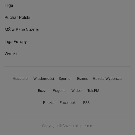
I liga
Puchar Polski
MŚ w Piłce Nożnej
Liga Europy
Wyniki
Gazeta.pl
Wiadomości
Sport.pl
Biznes
Gazeta Wyborcza
Buzz
Pogoda
Wideo
Tok.FM
Poczta
Facebook
RSS
Copyright © Gazeta.pl sp. z o.o.