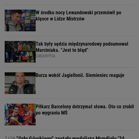
W środku nocy Lewandowski przemówił po
klęsce w Lidze Mistrzów
Tak były sędzia międzynarodowy podsumował
Marciniaka. "Jest to błąd"
SUBSKRYPCJA
Burza wokół Jagiellonii. Siemieniec reaguje
Piłkarz Barcelony dotrzymał słowa. Oto co zrobił
po wygraniu MŚ
1/16
"Orły Górskiego" zostały medalistą Mundialu '74.