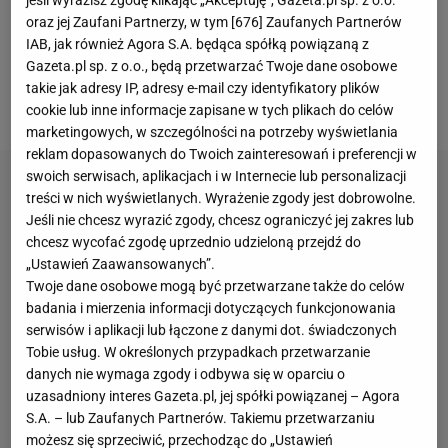
Do rozstrzygnięcia potrzebna była zatem dogrywka,
oraz jej Zaufani Partnerzy, w tym [
676
] Zaufanych Partnerów
IAB, jak również Agora S.A. będąca spółką powiązaną z
w której decydującego gola zdobył Inter i finalnie
Gazeta.pl sp. z o.o., będą przetwarzać Twoje dane osobowe
wygrał 4:3. Tym samym
ekipa
Hansiego Flicka
takie jak adresy IP, adresy e-mail czy identyfikatory plików
odpadła z dalszej rywalizacji.
cookie lub inne informacje zapisane w tych plikach do celów
marketingowych, w szczególności na potrzeby wyświetlania
reklam dopasowanych do Twoich zainteresowań i preferencji w
swoich serwisach, aplikacjach i w Internecie lub personalizacji
treści w nich wyświetlanych. Wyrażenie zgody jest dobrowolne.
Jeśli nie chcesz wyrazić zgody, chcesz ograniczyć jej zakres lub
chcesz wycofać zgodę uprzednio udzieloną przejdź do
„Ustawień Zaawansowanych”.
Twoje dane osobowe mogą być przetwarzane także do celów
badania i mierzenia informacji dotyczących funkcjonowania
serwisów i aplikacji lub łączone z danymi dot. świadczonych
Tobie usług. W określonych przypadkach przetwarzanie
danych nie wymaga zgody i odbywa się w oparciu o
uzasadniony interes Gazeta.pl, jej spółki powiązanej – Agora
S.A. – lub Zaufanych Partnerów. Takiemu przetwarzaniu
możesz się sprzeciwić, przechodząc do „Ustawień