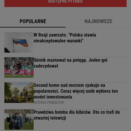
NASTĘPNE PYTANIE
POPULARNE
NAJNOWSZE
W Rosji zawrzało. "Polska stawia
nieakceptowalne warunki"
Górnik marnował na potęgę. Jeden gol
zadecydował
Second home nad morzem zyskuje na
popularności. Coraz więcej osób wybiera ten
model inwestowania
MATERIAŁ PROMOCYJNY
Prawdziwa bomba dla kibiców. Oto co trafi do
otwartej telewizji