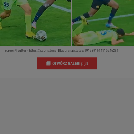
Screen/Twitter - https://x.com/Zona_Blaugrana/status/1919891614115246281
OTWÓRZ GALERIĘ
(3)