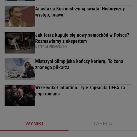
Anastazja Kuś mistrzynią świata! Historyczny
występ, brawo!
Jak teraz kupuje się nowy samochód w Polsce?
Rozmawiamy z ekspertem
MATERIAŁ PROMOCYJNY
Mistrzyni olimpijska kończy karierę. To żona
znanego piłkarza
Wrze wokół Infantino. Tyle zapłaciła UEFA za
jego romans
WYNIKI
TABELA