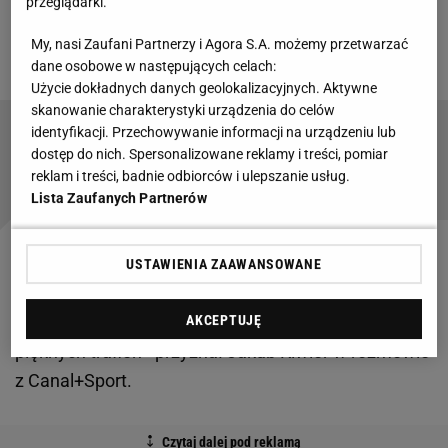
przeglądarki.
meczu zabrał głos
Jakub Kiwior
, obrońca Arsenalu,
My, nasi Zaufani Partnerzy i Agora S.A. możemy przetwarzać
który zagrał 90 minut i spisał się bardzo dobrze.
dane osobowe w następujących celach:
Użycie dokładnych danych geolokalizacyjnych. Aktywne
skanowanie charakterystyki urządzenia do celów
identyfikacji. Przechowywanie informacji na urządzeniu lub
Oto tabela I ligi po wtorku. Są już jedną nogą w
dostęp do nich. Spersonalizowane reklamy i treści, pomiar
Ekstraklasie!
reklam i treści, badnie odbiorców i ulepszanie usług.
Lista Zaufanych Partnerów
- Byliśmy wszyscy w szoku. Declan zdobył dwie
USTAWIENIA ZAAWANSOWANE
cudowne bramki. Nie wiem, czy jakby wyszedł teraz,
AKCEPTUJĘ
to uderzyłby tak samo, ale cieszymy się z jego
pięknych trafień - przyznał Jakub Kiwior w rozmowie
z Canal+Sport.