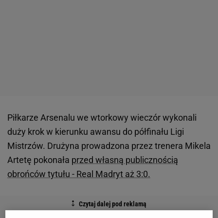
Piłkarze Arsenalu we wtorkowy wieczór wykonali
duży krok w kierunku awansu do półfinału Ligi
Mistrzów. Drużyna prowadzona przez trenera Mikela
Artetę pokonała
przed własną publicznością
obrońców tytułu - Real Madryt aż 3:0.