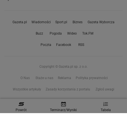
Gazeta.pl
Wiadomości
Sport.pl
Biznes
Gazeta Wyborcza
Buzz
Pogoda
Wideo
Tok.FM
Poczta
Facebook
RSS
Copyright © Gazeta.pl sp. z o.o.
O Nas
Staże u nas
Reklama
Polityka prywatności
Wszystkie artykuły
Zasady korzystania z portalu
Zgłoś uwagi
Ustawienia prywatności
Powrót
Terminarz/Wyniki
Tabela
Właściciel niniejszego serwisu nie wyraża zgody na zwielokrotnianie ani inne
korzystanie z utworów rozpowszechnionych w tym serwisie, w celu