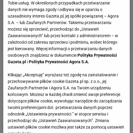
Tobie usług. W określonych przypadkach przetwarzanie
danych nie wymaga zgody i odbywa się w oparciu o
uzasadniony interes Gazeta.pl, jej spółki powiązanej – Agora
S.A. – lub Zaufanych Partnerów. Takiemu przetwarzaniu
możesz się sprzeciwić, przechodząc do „Ustawień
Zaawansowanych” lub przez kontakt z administratorem – w
zależności od zakresu sprzeciwu i podmiotu, wobec którego
jest kierowany. Więcej informacji o przetwarzaniu danych
osobowych znajdziesz w dokumencie
Polityka Prywatności
Gazeta.pl
i
Polityka Prywatności Agora S.A.
Zobacz wideo
Roman Kosecki o obcokrajowcach w
Ekstraklasie: Potrzebujemy znanych piłkarzy jak w
Klikając „Akceptuję” wyrażasz też zgodę na zainstalowanie i
lidze tureckiej, żeby młodzi się uczyli
przechowywanie plików cookie Gazeta.pl sp. z o.o., jej
Zaufanych Partnerów i Agora S.A. na Twoim urządzeniu
końcowym. Możesz w każdej chwili zmienić swoje preferencje
Jakub Kiwior zabrał głos po meczu Arsenal - Real
dotyczące plików cookie, wywołując narzędzie do zarządzania
twoimi preferencjami dot. przetwarzania danych poprzez
Madryt
odnośnik „Ustawienia prywatności ” w stopce serwisu i
przechodząc do „Ustawień Zaawansowanych”. Zmiana
Dwa przepiękne
gole z rzutów wolnych dla Arsenalu
ustawień plików cookie możliwa jest także za pomocą ustawień
zdobył Declan Rice.
Na temat jego strzałów po