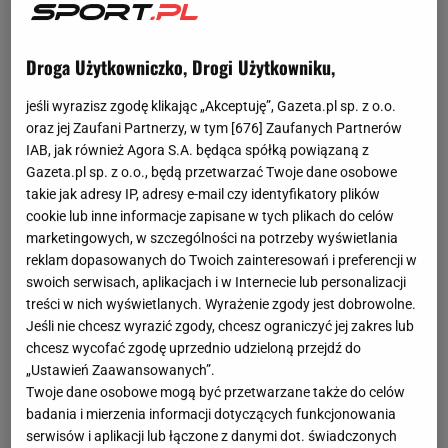
Droga Użytkowniczko, Drogi Użytkowniku,
jeśli wyrazisz zgodę klikając „Akceptuję”, Gazeta.pl sp. z o.o.
oraz jej Zaufani Partnerzy, w tym [
676
] Zaufanych Partnerów
IAB, jak również Agora S.A. będąca spółką powiązaną z
Gazeta.pl sp. z o.o., będą przetwarzać Twoje dane osobowe
takie jak adresy IP, adresy e-mail czy identyfikatory plików
cookie lub inne informacje zapisane w tych plikach do celów
marketingowych, w szczególności na potrzeby wyświetlania
reklam dopasowanych do Twoich zainteresowań i preferencji w
swoich serwisach, aplikacjach i w Internecie lub personalizacji
treści w nich wyświetlanych. Wyrażenie zgody jest dobrowolne.
Jeśli nie chcesz wyrazić zgody, chcesz ograniczyć jej zakres lub
chcesz wycofać zgodę uprzednio udzieloną przejdź do
„Ustawień Zaawansowanych”.
Twoje dane osobowe mogą być przetwarzane także do celów
badania i mierzenia informacji dotyczących funkcjonowania
serwisów i aplikacji lub łączone z danymi dot. świadczonych