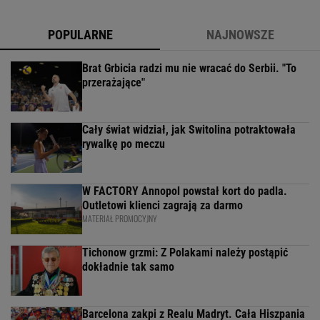
POPULARNE
NAJNOWSZE
Brat Grbicia radzi mu nie wracać do Serbii. "To
przerażające"
Cały świat widział, jak Switolina potraktowała
rywalkę po meczu
W FACTORY Annopol powstał kort do padla.
Outletowi klienci zagrają za darmo
MATERIAŁ PROMOCYJNY
Tichonow grzmi: Z Polakami należy postąpić
dokładnie tak samo
Barcelona zakpi z Realu Madryt. Cała Hiszpania