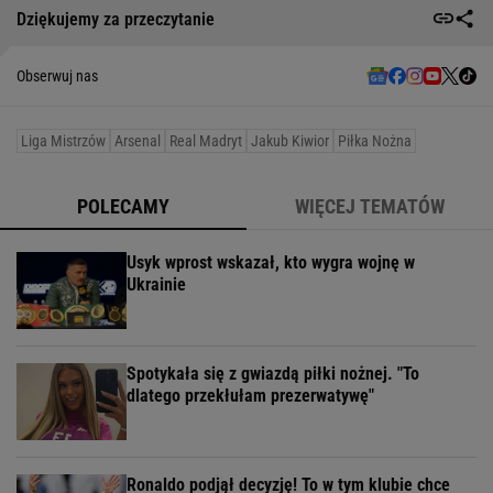
Dziękujemy za przeczytanie
Obserwuj nas
Liga Mistrzów
Arsenal
Real Madryt
Jakub Kiwior
Piłka Nożna
POLECAMY
WIĘCEJ TEMATÓW
Usyk wprost wskazał, kto wygra wojnę w
Ukrainie
Spotykała się z gwiazdą piłki nożnej. "To
dlatego przekłułam prezerwatywę"
Ronaldo podjął decyzję! To w tym klubie chce