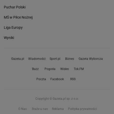
Puchar Polski
MŚ w Piłce Nożnej
Liga Europy
Wyniki
Gazeta.pl
Wiadomości
Sport.pl
Biznes
Gazeta Wyborcza
Buzz
Pogoda
Wideo
Tok.FM
Poczta
Facebook
RSS
Copyright © Gazeta.pl sp. z o.o.
O Nas
Staże u nas
Reklama
Polityka prywatności