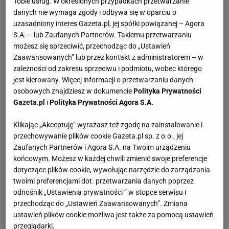
Tobie usług. W określonych przypadkach przetwarzanie
danych nie wymaga zgody i odbywa się w oparciu o
uzasadniony interes Gazeta.pl, jej spółki powiązanej – Agora
S.A. – lub Zaufanych Partnerów. Takiemu przetwarzaniu
możesz się sprzeciwić, przechodząc do „Ustawień
Zaawansowanych” lub przez kontakt z administratorem – w
zależności od zakresu sprzeciwu i podmiotu, wobec którego
jest kierowany. Więcej informacji o przetwarzaniu danych
osobowych znajdziesz w dokumencie
Polityka Prywatności
Gazeta.pl
i
Polityka Prywatności Agora S.A.
Klikając „Akceptuję” wyrażasz też zgodę na zainstalowanie i
przechowywanie plików cookie Gazeta.pl sp. z o.o., jej
Zaufanych Partnerów i Agora S.A. na Twoim urządzeniu
końcowym. Możesz w każdej chwili zmienić swoje preferencje
dotyczące plików cookie, wywołując narzędzie do zarządzania
twoimi preferencjami dot. przetwarzania danych poprzez
odnośnik „Ustawienia prywatności ” w stopce serwisu i
przechodząc do „Ustawień Zaawansowanych”. Zmiana
ustawień plików cookie możliwa jest także za pomocą ustawień
przeglądarki.