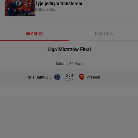
żyje jednym transferem
SUBSKRYPCJA
WYNIKI
TABELA
Liga Mistrzów Final
Sobota, 30 Maja
5 : 4
Paris Saint-Germain
Arsenal
4 : 3 k.