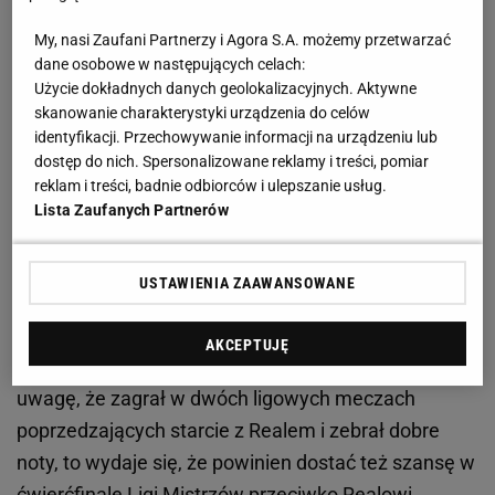
My, nasi Zaufani Partnerzy i Agora S.A. możemy przetwarzać
Zobacz wideo
To oni pokonali Marcina Najmana i
dane osobowe w następujących celach:
zabrali mu pas! Dwóch na jednego
Użycie dokładnych danych geolokalizacyjnych. Aktywne
skanowanie charakterystyki urządzenia do celów
identyfikacji. Przechowywanie informacji na urządzeniu lub
Kiwior zagra z Realem Madryt? Angielskie media są
dostęp do nich. Spersonalizowane reklamy i treści, pomiar
pewne
reklam i treści, badnie odbiorców i ulepszanie usług.
Lista Zaufanych Partnerów
Polak wskoczył do wyjściowego składu dzięki
kontuzji Gabriela Magalhaesa. Brazylijczyk w tym
USTAWIENIA ZAAWANSOWANE
sezonie już nie zagra. A to oznacza, że przed
Kiwiorem pojawiła się szansa, żeby do końca sezonu
AKCEPTUJĘ
być kluczowym zawodnikiem Arsenalu. Biorąc pod
uwagę, że zagrał w dwóch ligowych meczach
poprzedzających starcie z Realem i zebrał dobre
noty, to wydaje się, że powinien dostać też szansę w
ćwierćfinale Ligi Mistrzów przeciwko Realowi