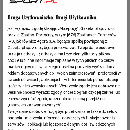
regularną grą. Dopiero w ostatnich dniach dostał
dwie konkretne szanse. Najpierw zanotował 74-
Droga Użytkowniczko, Drogi Użytkowniku,
minutowy występ w meczu z FC
Fulham
(2:1), a
następnie zagrał 90 minut w spotkaniu z Evertonem
jeśli wyrazisz zgodę klikając „Akceptuję”, Gazeta.pl sp. z o.o.
oraz jej Zaufani Partnerzy, w tym [
676
] Zaufanych Partnerów
(1:1).
Reprezentant Polski wykorzystał te okazje, a w
IAB, jak również Agora S.A. będąca spółką powiązaną z
tym drugim spotkaniu został nawet wybrany
Gazeta.pl sp. z o.o., będą przetwarzać Twoje dane osobowe
najlepszym zawodnikiem.
takie jak adresy IP, adresy e-mail czy identyfikatory plików
cookie lub inne informacje zapisane w tych plikach do celów
marketingowych, w szczególności na potrzeby wyświetlania
reklam dopasowanych do Twoich zainteresowań i preferencji w
swoich serwisach, aplikacjach i w Internecie lub personalizacji
treści w nich wyświetlanych. Wyrażenie zgody jest dobrowolne.
Jeśli nie chcesz wyrazić zgody, chcesz ograniczyć jej zakres lub
chcesz wycofać zgodę uprzednio udzieloną przejdź do
„Ustawień Zaawansowanych”.
Twoje dane osobowe mogą być przetwarzane także do celów
badania i mierzenia informacji dotyczących funkcjonowania
serwisów i aplikacji lub łączone z danymi dot. świadczonych