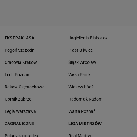
EKSTRAKLASA
Jagiellonia Białystok
Pogoń Szczecin
Piast Gliwice
Cracovia Kraków
Śląsk Wrocław
Lech Poznań
Wisła Płock
Raków Częstochowa
Widzew Łódź
Górnik Zabrze
Radomiak Radom
Legia Warszawa
Warta Poznań
ZAGRANICZNE
LIGA MISTRZÓW
Polacy za granicą
Real Madryt