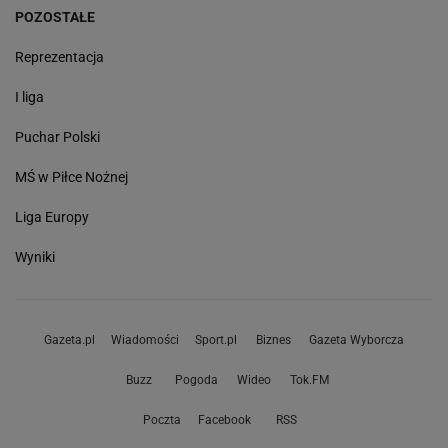
POZOSTAŁE
Reprezentacja
I liga
Puchar Polski
MŚ w Piłce Nożnej
Liga Europy
Wyniki
Gazeta.pl
Wiadomości
Sport.pl
Biznes
Gazeta Wyborcza
Buzz
Pogoda
Wideo
Tok.FM
Poczta
Facebook
RSS