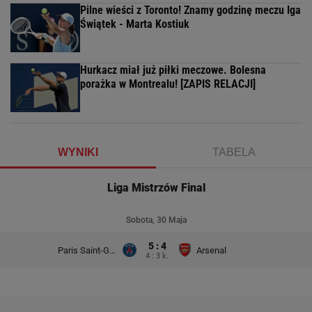
Pilne wieści z Toronto! Znamy godzinę meczu Iga
Świątek - Marta Kostiuk
Hurkacz miał już piłki meczowe. Bolesna
porażka w Montrealu! [ZAPIS RELACJI]
WYNIKI
TABELA
Liga Mistrzów Final
Sobota, 30 Maja
5 : 4
Paris Saint-Germain
Arsenal
4 : 3 k.