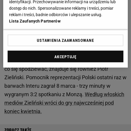
identyfikacji. Przechowywanie informacji na urządzeniu lub
dostęp do nich. Spersonalizowane reklamy i treści, pomiar
Zobacz wideo
reklam i treści, badnie odbiorców i ulepszanie usług.
Lista Zaufanych Partnerów
Inzaghi zaczął wymieniać kontuzjowanych. Padło
nazwisko Zielińskiego
USTAWIENIA ZAAWANSOWANE
Trener
Interu
ma spore problemy z kontuzjami.
AKCEPTUJĘ
Wśród piłkarzy, których występu we wtorek nie ma
co się spodziewać, znajduje się również Piotr
Zieliński. Pomocnik reprezentacji Polski ostatni raz w
barwach Interu zagrał 8 marca - trzy minuty w
wygranym 3:2 spotkaniu z Monzą.
Według włoskich
mediów Zieliński wróci do gry najwcześniej pod
koniec kwietnia.