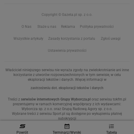
Copyright © Gazeta.pl sp. z o.o.
O Nas
Staże u nas
Reklama
Polityka prywatności
Wszystkie artykuły
Zasady korzystania z portalu
Zgłoś uwagi
Ustawienia prywatności
Właściciel niniejszego serwisu nie wyraża zgody na zwielokrotnianie ani inne
korzystanie z utworów rozpowszechnionych w tym serwisie, w celu
eksploracji tekstów i danych. Więcej informacji w
zastrzeżeniu dot. eksploracji tekstów i danych
Treści z
serwisów internetowych Grupy Wyborcza.pl
oraz serwisu tokfm.pl
prezentujemy w ramach komercyjnej współpracy z ich wydawcami:
Wyborcza sp. z o.o. oraz Grupą Radiową Agory sp. z o.o.
Wybrane treści z serwisu Sport.pl są dostępne po wykupieniu płatnej
subskrypcji
Powrót
Terminarz/Wyniki
Tabela