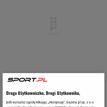
Droga Użytkowniczko, Drogi Użytkowniku,
Inter zmierza po kolejne mistrzostwo, ale w ostatniej
kolejce Serie A zanotował wpadkę i tylko
jeśli wyrazisz zgodę klikając „Akceptuję”, Gazeta.pl sp. z o.o.