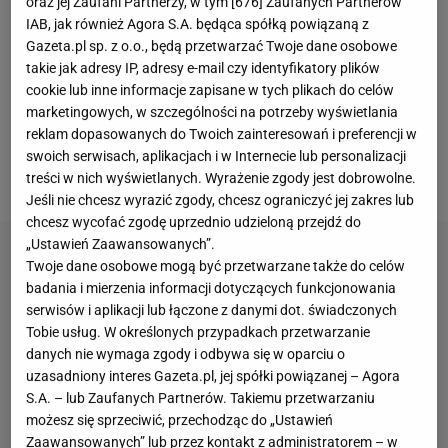
zremisował z walczącą o utrzymanie Parmą (2:2).
oraz jej Zaufani Partnerzy, w tym [
676
] Zaufanych Partnerów
IAB, jak również Agora S.A. będąca spółką powiązaną z
Trudno się spodziewać, żeby we wtorek o 21:00
Gazeta.pl sp. z o.o., będą przetwarzać Twoje dane osobowe
podopieczni trenera Inzaghiego znacząco poprawili
takie jak adresy IP, adresy e-mail czy identyfikatory plików
nastroje swoich
kibiców
. Pierwszy mecz z Bayernem
cookie lub inne informacje zapisane w tych plikach do celów
marketingowych, w szczególności na potrzeby wyświetlania
Monachium w ćwierćfinale Ligi Mistrzów, Inter zagra
reklam dopasowanych do Twoich zainteresowań i preferencji w
na wyjeździe. Bawarczycy są zdecydowanymi
swoich serwisach, aplikacjach i w Internecie lub personalizacji
faworytami.
treści w nich wyświetlanych. Wyrażenie zgody jest dobrowolne.
Jeśli nie chcesz wyrazić zgody, chcesz ograniczyć jej zakres lub
chcesz wycofać zgodę uprzednio udzieloną przejdź do
„Ustawień Zaawansowanych”.
Twoje dane osobowe mogą być przetwarzane także do celów
badania i mierzenia informacji dotyczących funkcjonowania
serwisów i aplikacji lub łączone z danymi dot. świadczonych
Tobie usług. W określonych przypadkach przetwarzanie
danych nie wymaga zgody i odbywa się w oparciu o
uzasadniony interes Gazeta.pl, jej spółki powiązanej – Agora
S.A. – lub Zaufanych Partnerów. Takiemu przetwarzaniu
możesz się sprzeciwić, przechodząc do „Ustawień
Zaawansowanych” lub przez kontakt z administratorem – w