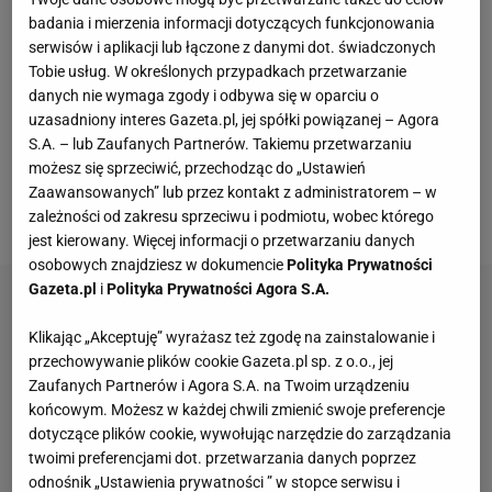
Polski.
Jakub Moder
i jego
Feyenoord
Rotterdam
badania i mierzenia informacji dotyczących funkcjonowania
serwisów i aplikacji lub łączone z danymi dot. świadczonych
wygrali 1:0 z
Milanem
po golu Igora Paixao, a sam
Tobie usług. W określonych przypadkach przetwarzanie
Polak został bardzo wysoko oceniony przez
danych nie wymaga zgody i odbywa się w oparciu o
holenderskie i włoskie media. "Zwinny w swoich
uzasadniony interes Gazeta.pl, jej spółki powiązanej – Agora
S.A. – lub Zaufanych Partnerów. Takiemu przetwarzaniu
ruchach. Miał wiele przechwytów i za każdym razem
możesz się sprzeciwić, przechodząc do „Ustawień
wybierał najbardziej funkcjonalne rozwiązanie dla
Zaawansowanych” lub przez kontakt z administratorem – w
zespołu. Świetna wydajność" - czytamy.
zależności od zakresu sprzeciwu i podmiotu, wobec którego
jest kierowany. Więcej informacji o przetwarzaniu danych
osobowych znajdziesz w dokumencie
Polityka Prywatności
Gazeta.pl
i
Polityka Prywatności Agora S.A.
Klikając „Akceptuję” wyrażasz też zgodę na zainstalowanie i
przechowywanie plików cookie Gazeta.pl sp. z o.o., jej
Zaufanych Partnerów i Agora S.A. na Twoim urządzeniu
końcowym. Możesz w każdej chwili zmienić swoje preferencje
dotyczące plików cookie, wywołując narzędzie do zarządzania
twoimi preferencjami dot. przetwarzania danych poprzez
odnośnik „Ustawienia prywatności ” w stopce serwisu i