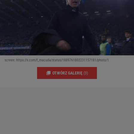
screen: https://x.com/f_macuda/status/1889761802231157181/photo/1
OTWÓRZ GALERIĘ
(3)