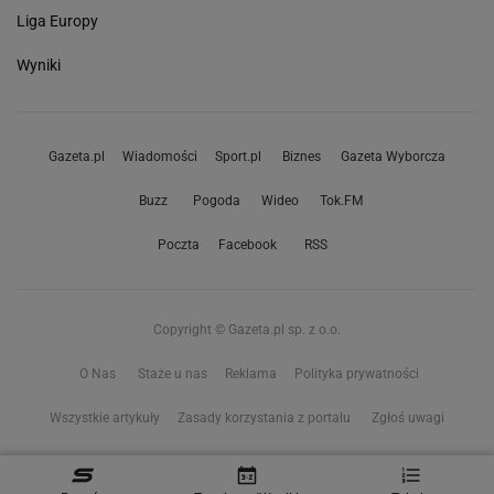
Liga Europy
Wyniki
Gazeta.pl
Wiadomości
Sport.pl
Biznes
Gazeta Wyborcza
Buzz
Pogoda
Wideo
Tok.FM
Poczta
Facebook
RSS
Copyright © Gazeta.pl sp. z o.o.
O Nas
Staże u nas
Reklama
Polityka prywatności
Wszystkie artykuły
Zasady korzystania z portalu
Zgłoś uwagi
Ustawienia prywatności