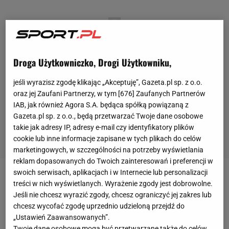
Droga Użytkowniczko, Drogi Użytkowniku,
jeśli wyrazisz zgodę klikając „Akceptuję”, Gazeta.pl sp. z o.o.
oraz jej Zaufani Partnerzy, w tym [
676
] Zaufanych Partnerów
IAB, jak również Agora S.A. będąca spółką powiązaną z
Gazeta.pl sp. z o.o., będą przetwarzać Twoje dane osobowe
takie jak adresy IP, adresy e-mail czy identyfikatory plików
cookie lub inne informacje zapisane w tych plikach do celów
marketingowych, w szczególności na potrzeby wyświetlania
reklam dopasowanych do Twoich zainteresowań i preferencji w
swoich serwisach, aplikacjach i w Internecie lub personalizacji
Zobacz wideo
treści w nich wyświetlanych. Wyrażenie zgody jest dobrowolne.
Jeśli nie chcesz wyrazić zgody, chcesz ograniczyć jej zakres lub
chcesz wycofać zgodę uprzednio udzieloną przejdź do
We wtorek rozpoczęła się faza play-off Ligi
„Ustawień Zaawansowanych”.
Mistrzów. W niej rywalizują także reprezentanci
Twoje dane osobowe mogą być przetwarzane także do celów