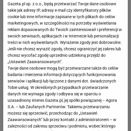
Gazeta.pl sp. z o.o., będą przetwarzać Twoje dane osobowe
Lamine'a Yamala. Ostatecznie występ Polaka
takie jak adresy IP, adresy e-mail czy identyfikatory plików
zapamiętamy głównie z kuriozalnego pudła, które
cookie lub inne informacje zapisane w tych plikach do celów
marketingowych, w szczególności na potrzeby wyświetlania
miało wpływ na ostateczny wynik spotkania. Mimo
reklam dopasowanych do Twoich zainteresowań i preferencji w
że remis nie zaszkodził Barcelonie, to komiczna
swoich serwisach, aplikacjach i w Internecie lub personalizacji
pomyłka z pewnością nie pomoże
treści w nich wyświetlanych. Wyrażenie zgody jest dobrowolne.
Jeśli nie chcesz wyrazić zgody, chcesz ograniczyć jej zakres lub
Lewandowskiemu, który też nie wyglądał na
chcesz wycofać zgodę uprzednio udzieloną przejdź do
szczęśliwego, gdy schodził z boiska" -
pisał Konrad
„Ustawień Zaawansowanych”.
Ferszter ze Sport.pl po środowym występie kapitana
Twoje dane osobowe mogą być przetwarzane także do celów
badania i mierzenia informacji dotyczących funkcjonowania
reprezentacji Polski.
serwisów i aplikacji lub łączone z danymi dot. świadczonych
Tobie usług. W określonych przypadkach przetwarzanie
danych nie wymaga zgody i odbywa się w oparciu o
uzasadniony interes Gazeta.pl, jej spółki powiązanej – Agora
S.A. – lub Zaufanych Partnerów. Takiemu przetwarzaniu
możesz się sprzeciwić, przechodząc do „Ustawień
Zaawansowanych” lub przez kontakt z administratorem – w
zależności od zakresu sprzeciwu i podmiotu, wobec którego