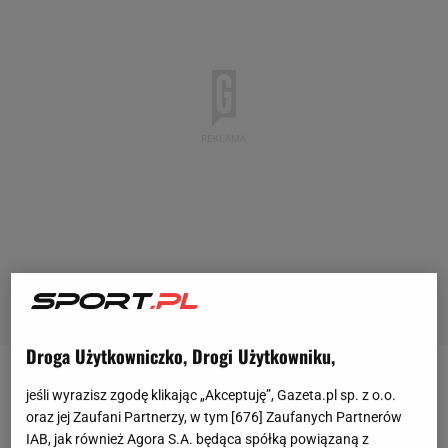
Droga Użytkowniczko, Drogi Użytkowniku,
"Do 60. minuty grę
Roberta Lewandowskiego
jeśli wyrazisz zgodę klikając „Akceptuję”, Gazeta.pl sp. z o.o.
przeciwko Atalancie (2:2) w
Lidze Mistrzów
dało się
oraz jej Zaufani Partnerzy, w tym [
676
] Zaufanych Partnerów
IAB, jak również Agora S.A. będąca spółką powiązaną z
obronić jego ciężką pracą i udziałem przy bramce