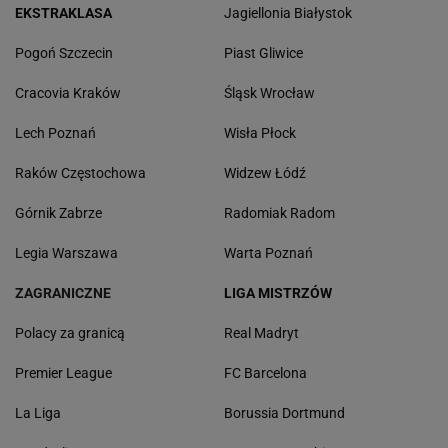
EKSTRAKLASA
Jagiellonia Białystok
Pogoń Szczecin
Piast Gliwice
Cracovia Kraków
Śląsk Wrocław
Lech Poznań
Wisła Płock
Raków Częstochowa
Widzew Łódź
Górnik Zabrze
Radomiak Radom
Legia Warszawa
Warta Poznań
ZAGRANICZNE
LIGA MISTRZÓW
Polacy za granicą
Real Madryt
Premier League
FC Barcelona
La Liga
Borussia Dortmund