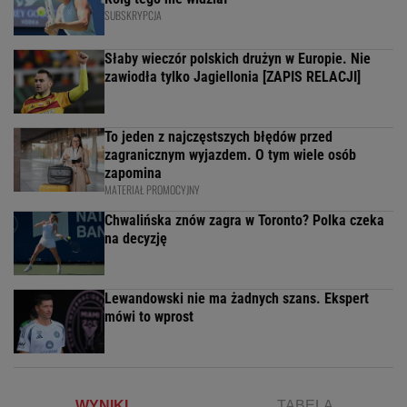
SUBSKRYPCJA
Słaby wieczór polskich drużyn w Europie. Nie
zawiodła tylko Jagiellonia [ZAPIS RELACJI]
To jeden z najczęstszych błędów przed
zagranicznym wyjazdem. O tym wiele osób
zapomina
MATERIAŁ PROMOCYJNY
Chwalińska znów zagra w Toronto? Polka czeka
na decyzję
Lewandowski nie ma żadnych szans. Ekspert
mówi to wprost
WYNIKI
TABELA