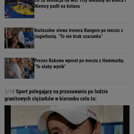
Co za sensacja na MŚ! Trzy sekundy do końca i
Niemcy padli na kolana
Kuriozalne słowa trenera Rangers po meczu z
Jagiellonią. "To nie brak szacunku"
Prezes Rakowa wprost po meczu z Hammarby.
"To słaby wynik"
1/14
Sport polegający na przesuwaniu po lodzie
granitowych ciężarków w kierunku celu to: