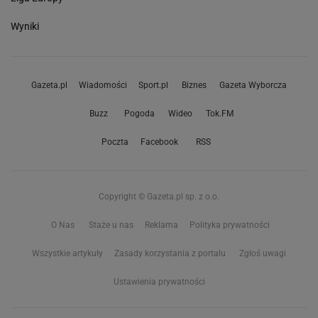
Wyniki
Gazeta.pl
Wiadomości
Sport.pl
Biznes
Gazeta Wyborcza
Buzz
Pogoda
Wideo
Tok.FM
Poczta
Facebook
RSS
Copyright © Gazeta.pl sp. z o.o.
O Nas
Staże u nas
Reklama
Polityka prywatności
Wszystkie artykuły
Zasady korzystania z portalu
Zgłoś uwagi
Ustawienia prywatności