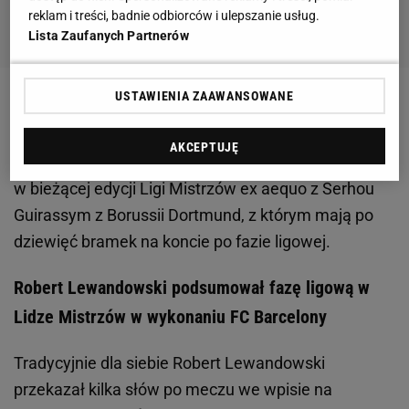
reklam i treści, badnie odbiorców i ulepszanie usług.
Lista Zaufanych Partnerów
USTAWIENIA ZAAWANSOWANE
Zobacz wideo
AKCEPTUJĘ
Lewandowski dalej pozostaje najlepszym strzelcem
w bieżącej edycji Ligi Mistrzów ex aequo z Serhou
Guirassym z Borussii Dortmund, z którym mają po
dziewięć bramek na koncie po fazie ligowej.
Robert Lewandowski podsumował fazę ligową w
Lidze Mistrzów w wykonaniu FC Barcelony
Tradycyjnie dla siebie Robert Lewandowski
przekazał kilka słów po meczu we wpisie na